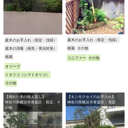
庭木のお手入れ（剪定・伐採）
庭木のお手入れ（剪定・伐採）
植栽
その他
庭木の消毒（病気・害虫対策）
植栽
コニファー
その他
オリーブ
トネリコ（シマトネリコ）
その他
【倒れた木の植え直し】
【キンモクセイのお手入れ】
神奈川県横浜市青葉区：剪定、そ
神奈川県横浜市青葉区：剪定
の他