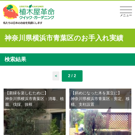
メニュー
神奈川県横浜市青葉区のお手入れ実績
検索結果
＜
2 / 2
【新緑を楽しむために】
【斜めになった木を直立に】
神奈川県横浜市青葉区：消毒、植
神奈川県横浜市青葉区：剪定、移
栽、伐採、抜根
植、支柱設置