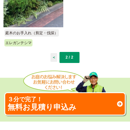
庭木のお手入れ（剪定・伐採）
エレガンテシマ
＜
2 / 2
３分で完了！
無料お見積り申込み