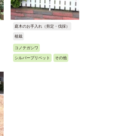
庭木のお手入れ（剪定・伐採）
植栽
コノテガシワ
シルバープリペット
その他
除