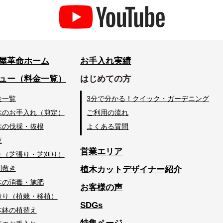
屋革命ホーム
お手入れ実績
ュー（料金一覧）
はじめての方
金一覧
3分で分かる！クイック・ガーデニング
木のお手入れ（剪定）
ご利用の流れ
木の伐採・抜根
よくある質問
草
営業エリア
生（芝張り・芝刈り）
利敷き
植木カットデザイナー紹介
木の消毒・施肥
お客様の声
造り（植栽・移植）
SDGs
木鉢の植替え