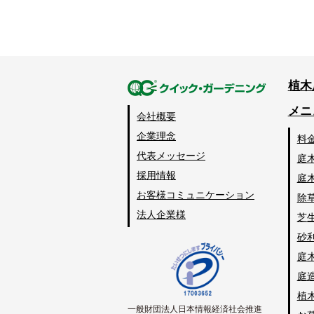
植木
メニ
会社概要
企業理念
料
代表メッセージ
庭
採用情報
庭
お客様コミュニケーション
除
法人企業様
芝
砂
庭
庭
植
一般財団法人日本情報経済社会推進