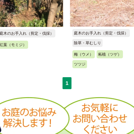
庭木のお手入れ（剪定・伐採）
庭木のお手入れ（剪定・伐採）
除草・草むしり
紅葉（モミジ）
梅（ウメ）
柘植（ツゲ）
ツツジ
1