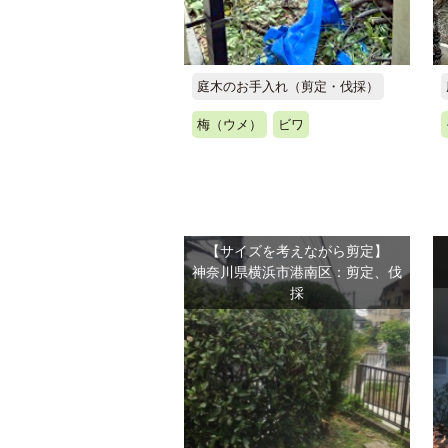
庭木のお手入れ（剪定・伐採）
梅（ウメ）
ビワ
【サイズを考えながら剪定】
神奈川県横浜市港南区：剪定、伐
採