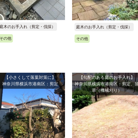
庭木のお手入れ（剪定・伐採）
庭木のお手入れ（剪定・伐採）
その他
その他
【小さくして落葉対策に】
【勾配のある庭のお手入れ】
神奈川県横浜市港南区：剪定
神奈川県横浜市港南区：剪定、
草（機械刈り）