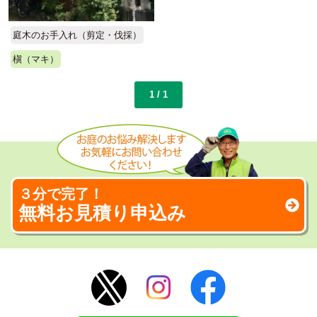
庭木のお手入れ（剪定・伐採）
槇（マキ）
1 / 1
３分で完了！
無料お見積り申込み