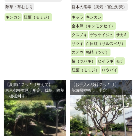
除草・草むしり
庭木の消毒（病気・害虫対策）
キンカン
紅葉（モミジ）
キャラ
キンカン
金木犀（キンモクセイ）
クスノキ
ゲッケイジュ
サカキ
サツキ
百日紅（サルスベリ）
スオウ
柘植（ツゲ）
椿（ツバキ）
ヒイラギ
モチ
紅葉（モミジ）
ロウバイ
【夏前にスッキリ整えて】
【お手入れ後はスッキリ】
東京都杉並区：剪定、伐採、除草
茨城県神栖市：剪定
（機械刈り）