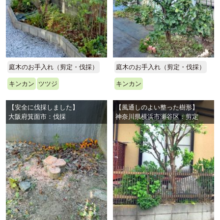
庭木のお手入れ（剪定・伐採）
庭木のお手入れ（剪定・伐採）
キンカン
ツツジ
キンカン
【安全に伐採しました】
【風通しのよい整った樹形】
大阪府箕面市：伐採
神奈川県横浜市瀬谷区：剪定