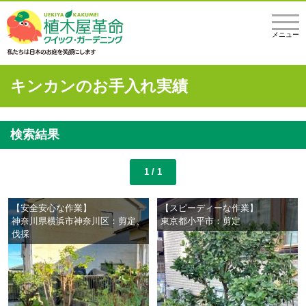
メニュー
キンカンのお手入れ実績
検索結果
1 / 1
【安全安心な作業】
【スピーディーな作業】
神奈川県横浜市神奈川区：剪定、
東京都小平市：剪定
伐採