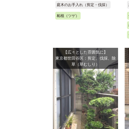
庭木のお手入れ（剪定・伐採）
柘植（ツゲ）
【広々とした雰囲気に】
東京都世田谷区：剪定、伐採、除
草（草むしり）