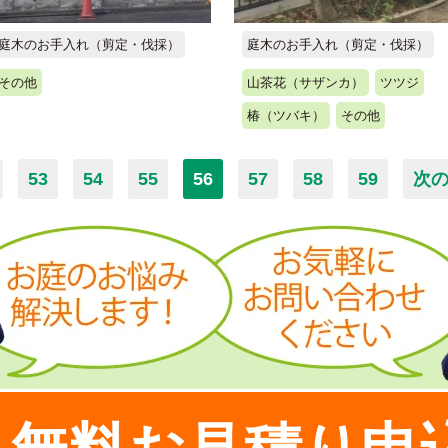
庭木のお手入れ（剪定・伐採）
庭木のお手入れ（剪定・伐採）
その他
山茶花（サザンカ）
ツツジ
椿（ツバキ）
その他
53
54
55
56
57
58
59
次の