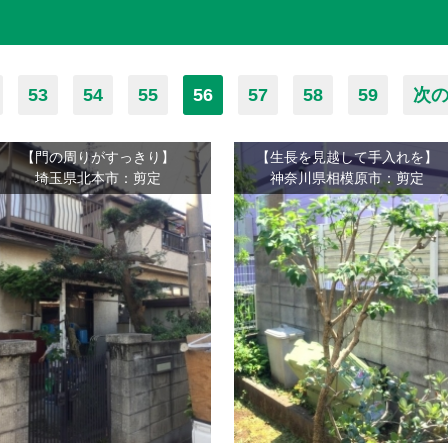
53
54
55
56
57
58
59
次の
【門の周りがすっきり】
【生長を見越して手入れを】
埼玉県北本市：剪定
神奈川県相模原市：剪定