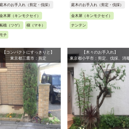
庭木のお手入れ（剪定・伐採）
庭木のお手入れ（剪定・伐採）
金木犀（キンモクセイ）
金木犀（キンモクセイ）
柘植（ツゲ）
槇（マキ）
ナンテン
モチ
【コンパクトにすっきりと】
【木々のお手入れ】
東京都三鷹市：剪定
東京都小平市：剪定、伐採、消