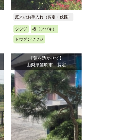
庭木のお手入れ（剪定・伐採）
ツツジ
椿（ツバキ）
ドウダンツツジ
【葉を透かせて】
山梨県笛吹市：剪定