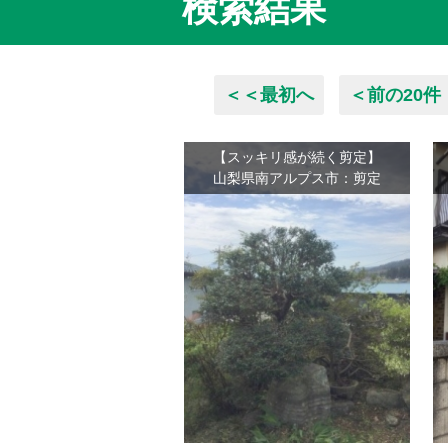
検索結果
＜＜最初へ
＜前の20件
【スッキリ感が続く剪定】
山梨県南アルプス市：剪定