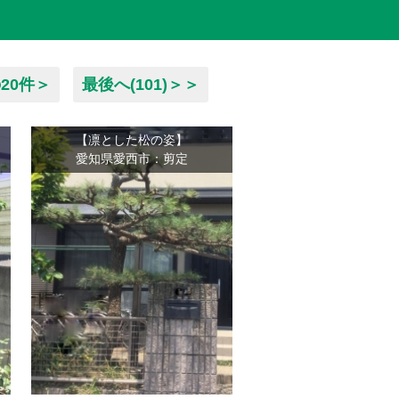
20件＞
最後へ(101)＞＞
【凛とした松の姿】
愛知県愛西市：剪定