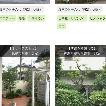
庭木のお手入れ（剪定・伐採）
庭木のお手入れ（剪定・伐採）
コニファー
モモ
ヤマボウシ
山茶花（サザンカ）
ヒメシャラ
モモ
【オリーブの剪定】
【季節を考慮して】
千葉県市川市：剪定
神奈川県相模原市：剪定