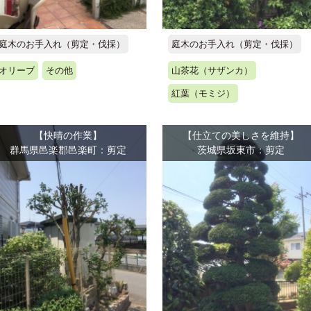
庭木のお手入れ（剪定・伐採）
庭木のお手入れ（剪定・伐採）
オリーブ
その他
山茶花（サザンカ）
紅葉（モミジ）
【快晴の作業】
【仕立ての美しさを維持】
群馬県邑楽郡邑楽町：剪定
茨城県坂東市：剪定