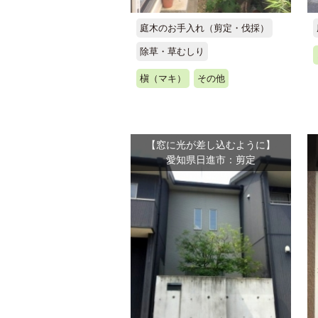
庭木のお手入れ（剪定・伐採）
除草・草むしり
槇（マキ）
その他
【窓に光が差し込むように】
愛知県日進市：剪定