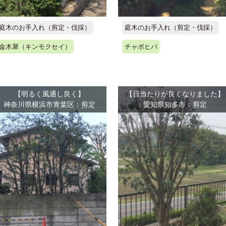
庭木のお手入れ（剪定・伐採）
庭木のお手入れ（剪定・伐採）
金木犀（キンモクセイ）
チャボヒバ
【明るく風通し良く】
【日当たりが良くなりました】
神奈川県横浜市青葉区：剪定
愛知県知多市：剪定