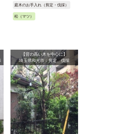
庭木のお手入れ（剪定・伐採）
松（マツ）
【背の高い木を中心に】
毒
埼玉県和光市：剪定、伐採