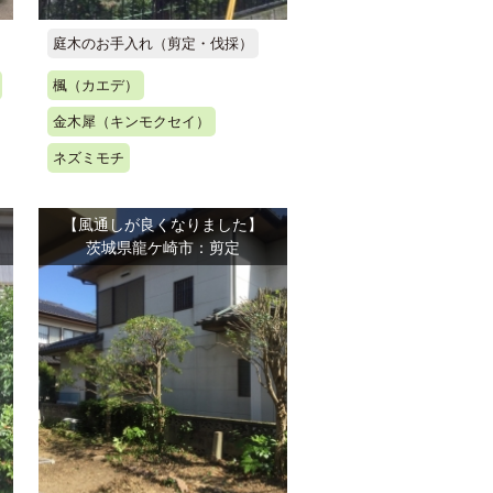
庭木のお手入れ（剪定・伐採）
楓（カエデ）
金木犀（キンモクセイ）
ネズミモチ
【風通しが良くなりました】
茨城県龍ケ崎市：剪定