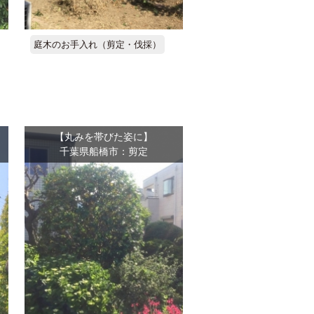
庭木のお手入れ（剪定・伐採）
【丸みを帯びた姿に】
千葉県船橋市：剪定