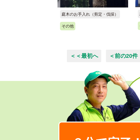
庭木のお手入れ（剪定・伐採）
その他
＜＜最初へ
＜前の20件