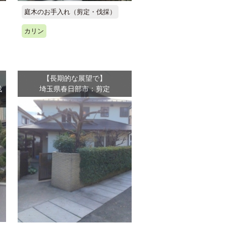
庭木のお手入れ（剪定・伐採）
カリン
【長期的な展望で】
伐
埼玉県春日部市：剪定