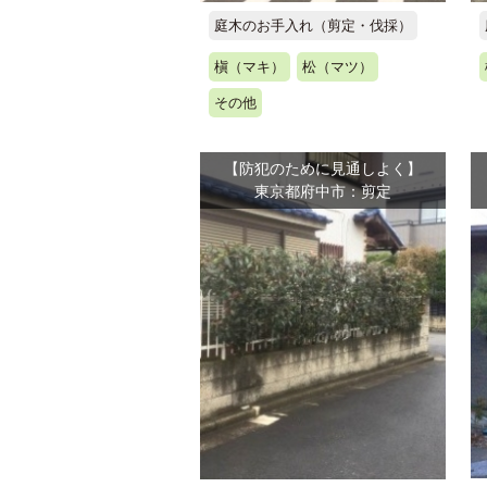
庭木のお手入れ（剪定・伐採）
槇（マキ）
松（マツ）
その他
【防犯のために見通しよく】
東京都府中市：剪定