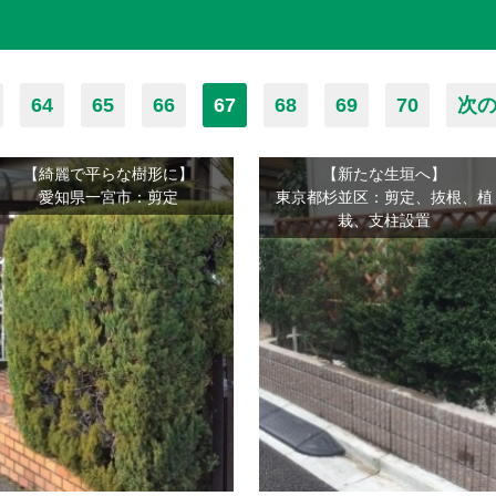
64
65
66
67
68
69
70
次の
【綺麗で平らな樹形に】
【新たな生垣へ】
愛知県一宮市：剪定
東京都杉並区：剪定、抜根、植
栽、支柱設置