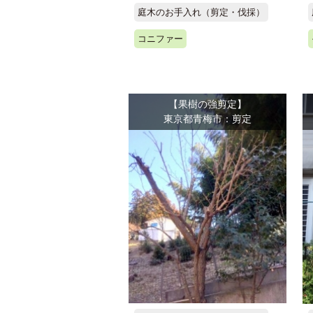
庭木のお手入れ（剪定・伐採）
コニファー
【果樹の強剪定】
東京都青梅市：剪定