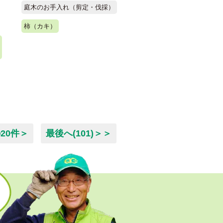
庭木のお手入れ（剪定・伐採）
柿（カキ）
20件＞
最後へ(101)＞＞