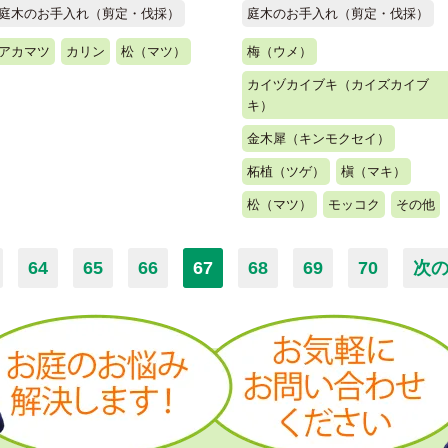
庭木のお手入れ（剪定・伐採）
庭木のお手入れ（剪定・伐採）
アカマツ
カリン
松（マツ）
梅（ウメ）
カイヅカイブキ（カイズカイブ
キ）
金木犀（キンモクセイ）
柘植（ツゲ）
槇（マキ）
松（マツ）
モッコク
その他
64
65
66
67
68
69
70
次の