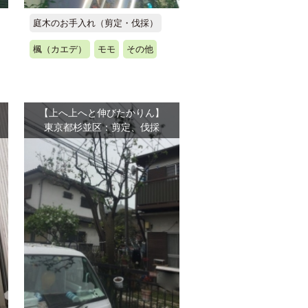
庭木のお手入れ（剪定・伐採）
楓（カエデ）
モモ
その他
【上へ上へと伸びたかりん】
東京都杉並区：剪定、伐採