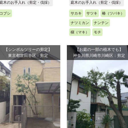
庭木のお手入れ（剪定・伐採）
庭木のお手入れ（剪定・伐採）
コブシ
サカキ
サツキ
椿（ツバキ）
ナツミカン
ナンテン
槇（マキ）
モチ
【シンボルツリーの剪定】
【お庭の一部の植木でも】
東京都世田谷区：剪定
神奈川県川崎市川崎区：剪定