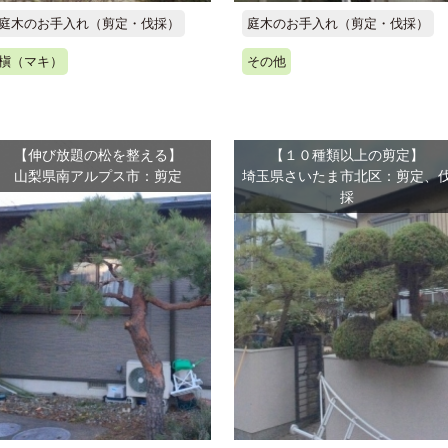
庭木のお手入れ（剪定・伐採）
庭木のお手入れ（剪定・伐採）
槇（マキ）
その他
【伸び放題の松を整える】
【１０種類以上の剪定】
山梨県南アルプス市：剪定
埼玉県さいたま市北区：剪定、
採