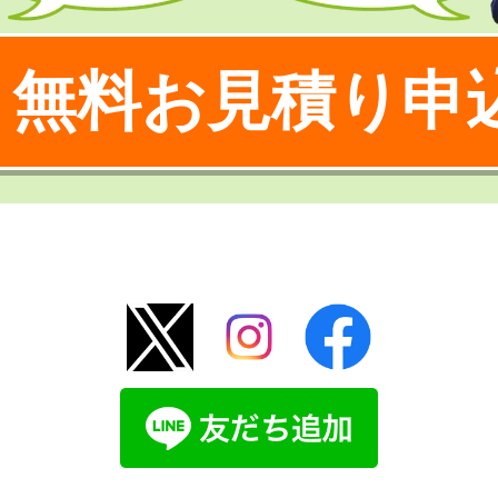
無料お見積り申
！