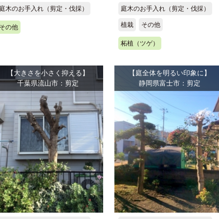
庭木のお手入れ（剪定・伐採）
庭木のお手入れ（剪定・伐採）
植栽
その他
その他
柘植（ツゲ）
【大きさを小さく抑える】
【庭全体を明るい印象に】
千葉県流山市：剪定
静岡県富士市：剪定