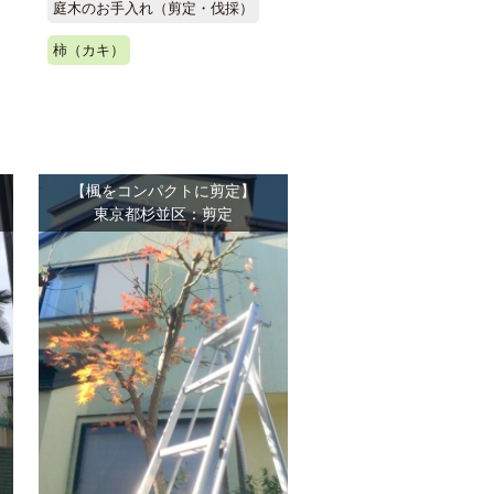
庭木のお手入れ（剪定・伐採）
柿（カキ）
【楓をコンパクトに剪定】
東京都杉並区：剪定