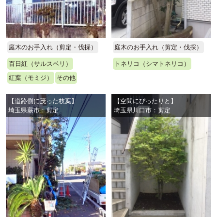
庭木のお手入れ（剪定・伐採）
庭木のお手入れ（剪定・伐採）
百日紅（サルスベリ）
トネリコ（シマトネリコ）
紅葉（モミジ）
その他
【道路側に茂った枝葉】
【空間にぴったりと】
埼玉県蕨市：剪定
埼玉県川口市：剪定