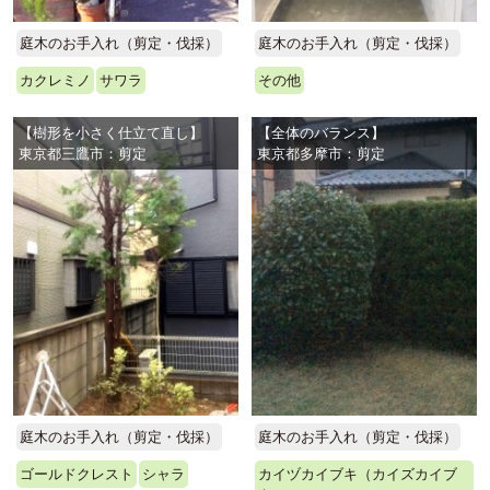
庭木のお手入れ（剪定・伐採）
庭木のお手入れ（剪定・伐採）
カクレミノ
サワラ
その他
【樹形を小さく仕立て直し】
【全体のバランス】
東京都三鷹市：剪定
東京都多摩市：剪定
庭木のお手入れ（剪定・伐採）
庭木のお手入れ（剪定・伐採）
ゴールドクレスト
シャラ
カイヅカイブキ（カイズカイブ