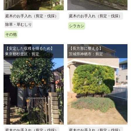
庭木のお手入れ（剪定・伐採）
庭木のお手入れ（剪定・伐採）
除草・草むしり
シラカシ
その他
【安定した収穫を得るため】
【長方形に整える】
東京都杉並区：剪定
茨城県神栖市：剪定
庭木のお手入れ（剪定・伐採）
庭木のお手入れ（剪定・伐採）