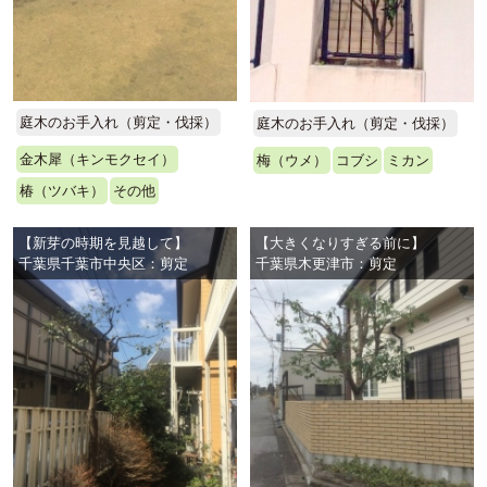
庭木のお手入れ（剪定・伐採）
庭木のお手入れ（剪定・伐採）
金木犀（キンモクセイ）
梅（ウメ）
コブシ
ミカン
椿（ツバキ）
その他
【新芽の時期を見越して】
【大きくなりすぎる前に】
千葉県千葉市中央区：剪定
千葉県木更津市：剪定