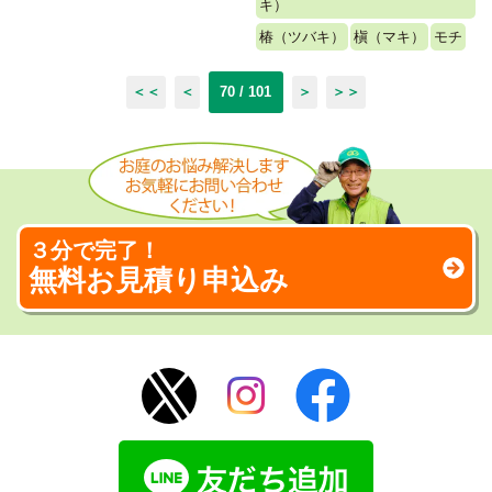
キ）
椿（ツバキ）
槇（マキ）
モチ
＜＜
＜
70 / 101
＞
＞＞
３分で完了！
無料お見積り申込み