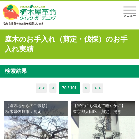
メニュー
庭木のお手入れ（剪定・伐採）のお手
入れ実績
検索結果
＜＜
＜
70 / 101
＞
＞＞
【遠方地からのご依頼】
【害虫にも備えて軽やかに】
栃木県佐野市：剪定
東京都大田区：剪定、消毒