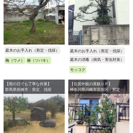
庭木のお手入れ（剪定・伐採）
庭木のお手入れ（剪定・伐採）
庭木の消毒（病気・害虫対策）
梅（ウメ）
椿（ツバキ）
モッコク
【雨の日でも丁寧な作業】
【住居外観の美観ＵＰ】
群馬県前橋市：剪定、伐採
神奈川県川崎市宮前区：剪定