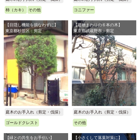
柿（カキ）
その他
コニファー
【目隠し機能を損なわずに】
【建物まわりの６本の木】
東京都杉並区：剪定
東京都武蔵野市：剪定
庭木のお手入れ（剪定・伐採）
庭木のお手入れ（剪定・伐採）
ゴールドクレスト
その他
【緑との共生をお手伝い】
【小さくして落葉対策に】