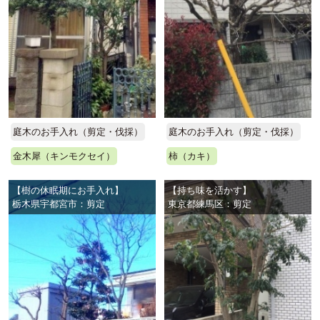
庭木のお手入れ（剪定・伐採）
庭木のお手入れ（剪定・伐採）
金木犀（キンモクセイ）
柿（カキ）
【樹の休眠期にお手入れ】
【持ち味を活かす】
栃木県宇都宮市：剪定
東京都練馬区：剪定