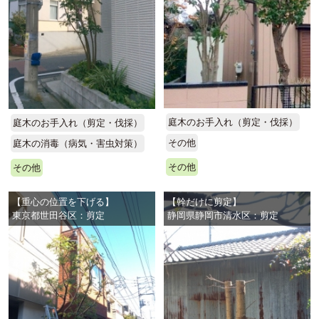
庭木のお手入れ（剪定・伐採）
庭木のお手入れ（剪定・伐採）
その他
庭木の消毒（病気・害虫対策）
その他
その他
【重心の位置を下げる】
【幹だけに剪定】
東京都世田谷区：剪定
静岡県静岡市清水区：剪定