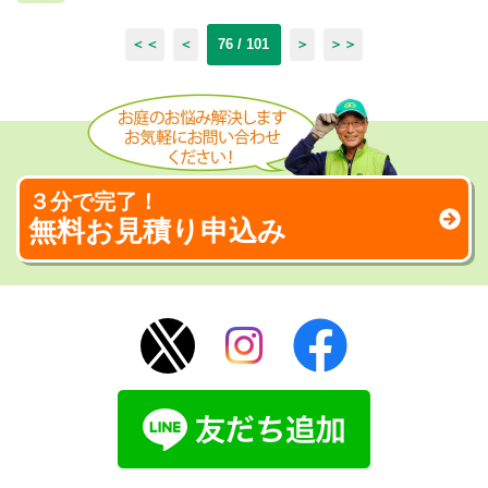
＜＜
＜
76 / 101
＞
＞＞
３分で完了！
無料お見積り申込み