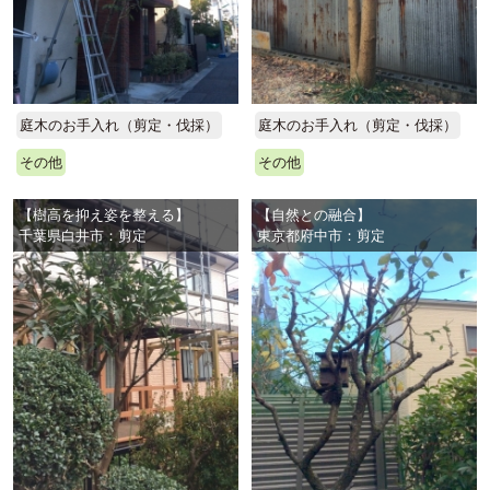
庭木のお手入れ（剪定・伐採）
庭木のお手入れ（剪定・伐採）
その他
その他
【樹高を抑え姿を整える】
【自然との融合】
千葉県白井市：剪定
東京都府中市：剪定