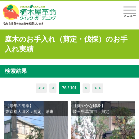
メニュー
庭木のお手入れ（剪定・伐採）のお手
入れ実績
検索結果
＜＜
＜
76 / 101
＞
＞＞
【毎年の消毒】
【爽やかな印象】
東京都大田区：剪定、消毒
埼玉県草加市：剪定