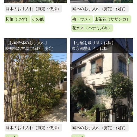
庭木のお手入れ（剪定・伐採）
庭木のお手入れ（剪定・伐採）
柘植（ツゲ）
その他
梅（ウメ）
山茶花（サザンカ）
花水木（ハナミズキ）
【お庭全体のお手入れ】
【心配を取り除く伐採】
愛知県名古屋市緑区：剪定
東京都墨田区：伐採
庭木のお手入れ（剪定・伐採）
庭木のお手入れ（剪定・伐採）