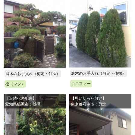
庭木のお手入れ（剪定・伐採）
庭木のお手入れ（剪定・伐採）
コニファー
松（マツ）
【近隣への配慮】
【思い切った剪定】
愛知県稲沢市：伐採
東京都府中市：剪定