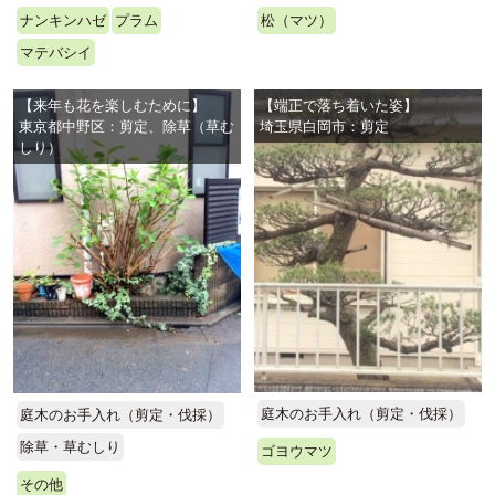
ナンキンハゼ
プラム
松（マツ）
マテバシイ
【来年も花を楽しむために】
【端正で落ち着いた姿】
東京都中野区：剪定、除草（草む
埼玉県白岡市：剪定
しり）
庭木のお手入れ（剪定・伐採）
庭木のお手入れ（剪定・伐採）
除草・草むしり
ゴヨウマツ
その他