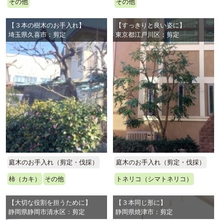
その他
その他
【３本の樹木のお手入れ】
【すっきりと良い姿に】
埼玉県久喜市：剪定
東京都江戸川区：剪定
庭木のお手入れ（剪定・伐採）
庭木のお手入れ（剪定・伐採）
柿（カキ）
その他
トネリコ（シマトネリコ）
【大切な役割を担うために】
【３本同じ形に】
静岡県静岡市清水区：剪定
静岡県焼津市：剪定