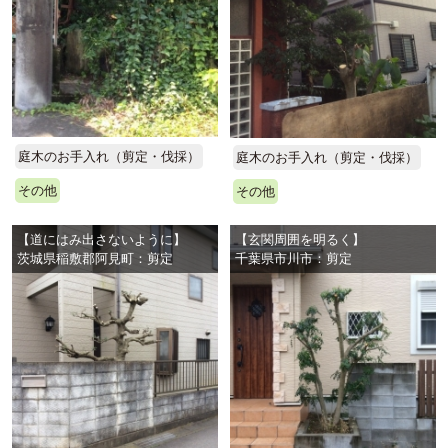
庭木のお手入れ（剪定・伐採）
庭木のお手入れ（剪定・伐採）
その他
その他
【道にはみ出さないように】
【玄関周囲を明るく】
茨城県稲敷郡阿見町：剪定
千葉県市川市：剪定