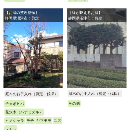
【お庭の整理整頓】
【緑が映えるお庭】
静岡県沼津市：剪定
静岡県沼津市：剪定
庭木のお手入れ（剪定・伐採）
庭木のお手入れ（剪定・伐採）
その他
チャボヒバ
花水木（ハナミズキ）
ヒメシャラ
モチ
ヤマモモ
ユズ
レモン