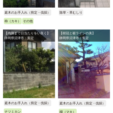
庭木のお手入れ（剪定・伐採）
除草・草むしり
柿（カキ）
その他
【内側まで日当たりをい良く】
【樹冠と裾ラインの美】
静岡県沼津市：剪定
静岡県沼津市：剪定
庭木のお手入れ（剪定・伐採）
庭木のお手入れ（剪定・伐採）
ナツミカン
槇（マキ）