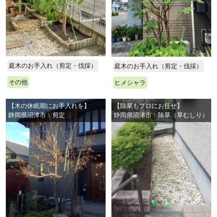
庭木のお手入れ（剪定・伐採）
庭木のお手入れ（剪定・伐採）
その他
ヒメシャラ
【木の休眠期にお手入れを】
【除草もプロにお任せ】
静岡県沼津市：剪定
静岡県沼津市：除草（草むしり）