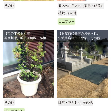
その他
庭木のお手入れ（剪定・伐採）
植栽
その他
コニファー
【桜の木のお引越し】
【お盆前に墓前のお手入れ】
神奈川県川崎市川崎区：移植
茨城県鹿嶋市：除草、その他
その他
除草・草むしり
その他
桜（サクラ）