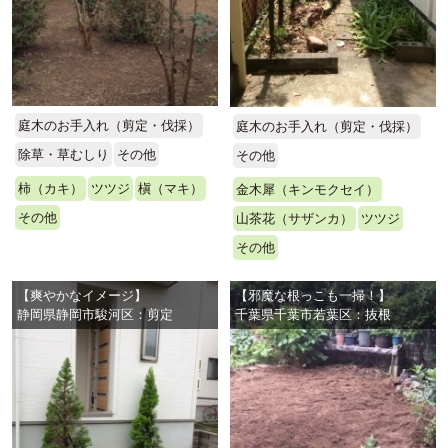
庭木のお手入れ（剪定・伐採）
庭木のお手入れ（剪定・伐採）
除草・草むしり
その他
その他
柿（カキ）
ツツジ
槇（マキ）
金木犀（キンモクセイ）
その他
山茶花（サザンカ）
ツツジ
その他
【爽やかなイメージ】
【邪魔な根っこも一掃！】
静岡県静岡市駿河区：剪定
千葉県千葉市若葉区：抜根