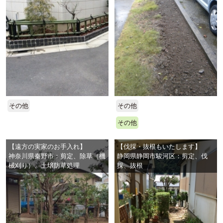
その他
その他
その他
【遠方の実家のお手入れ】
【伐採・抜根もいたします】
神奈川県秦野市：剪定、除草（機
静岡県静岡市駿河区：剪定、伐
械刈り）、土壌防草処理
採、抜根