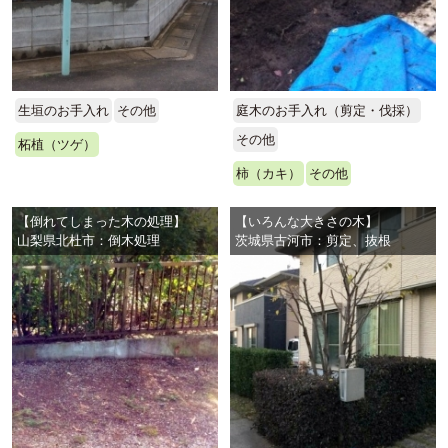
生垣のお手入れ
その他
庭木のお手入れ（剪定・伐採）
その他
柘植（ツゲ）
柿（カキ）
その他
【倒れてしまった木の処理】
【いろんな大きさの木】
山梨県北杜市：倒木処理
茨城県古河市：剪定、抜根