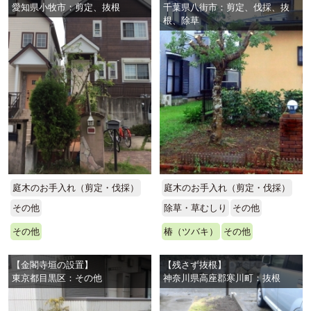
愛知県小牧市：剪定、抜根
千葉県八街市：剪定、伐採、抜
根、除草
庭木のお手入れ（剪定・伐採）
庭木のお手入れ（剪定・伐採）
その他
除草・草むしり
その他
その他
椿（ツバキ）
その他
【金閣寺垣の設置】
【残さず抜根】
東京都目黒区：その他
神奈川県高座郡寒川町：抜根