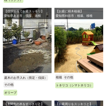
【伐採抜根でお庭スッキリ】
【お庭に樹木植栽】
愛知県あま市：伐採、抜根
愛知県刈谷市：植栽、移植
植栽
その他
庭木のお手入れ（剪定・伐採）
その他
トネリコ（シマトネリコ）
オリーブ
【玄関先の木をすっきりと】
【お庭周りをスッキリと】