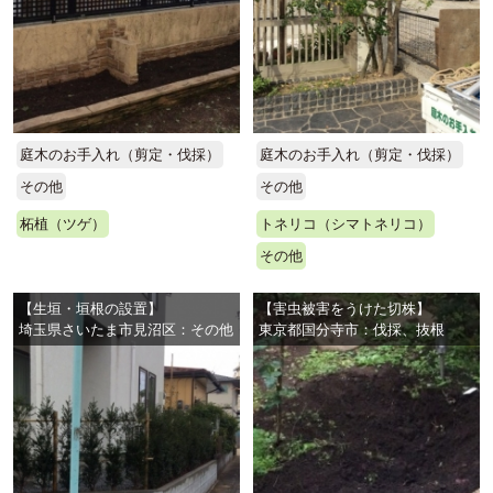
庭木のお手入れ（剪定・伐採）
庭木のお手入れ（剪定・伐採）
その他
その他
柘植（ツゲ）
トネリコ（シマトネリコ）
その他
【生垣・垣根の設置】
【害虫被害をうけた切株】
埼玉県さいたま市見沼区：その他
東京都国分寺市：伐採、抜根