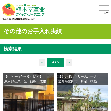
メニュー
その他のお手入れ実績
検索結果
＜
4 / 5
＞
【生垣を根から取り除く】
【シンボルツリーのお手入れ】
東京都江戸川区：伐採、抜根
愛知県豊田市：剪定、抜根