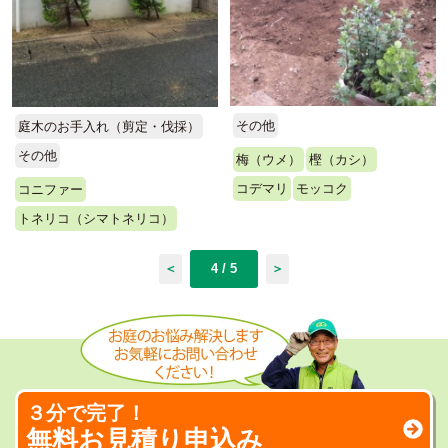
その他
庭木のお手入れ（剪定・伐採）
その他
梅（ウメ）
樫（カシ）
コデマリ
モッコク
コニファー
トネリコ（シマトネリコ）
＜
4 / 5
＞
３分で完了！
無料お見積り申込み