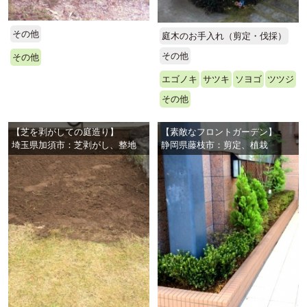
その他
庭木のお手入れ（剪定・伐採）
その他
その他
エゴノキ
サツキ
ソヨゴ
ツツジ
その他
【芝を剥がしての庭造り】
【素敵なフロントガーデン】
埼玉県加須市：芝剥がし、整地
静岡県藤枝市：剪定、植栽