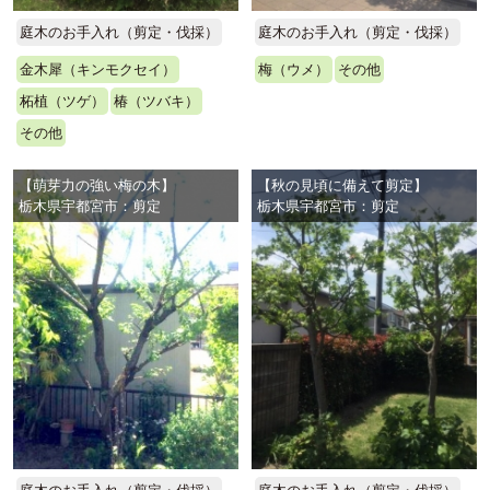
庭木のお手入れ（剪定・伐採）
庭木のお手入れ（剪定・伐採）
金木犀（キンモクセイ）
梅（ウメ）
その他
柘植（ツゲ）
椿（ツバキ）
その他
【萌芽力の強い梅の木】
【秋の見頃に備えて剪定】
栃木県宇都宮市：剪定
栃木県宇都宮市：剪定