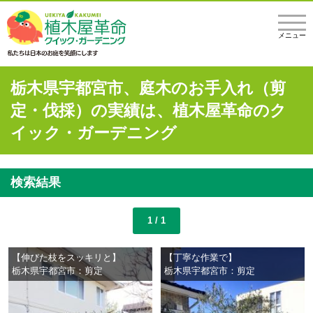
メニュー
栃木県宇都宮市、庭木のお手入れ（剪
定・伐採）の実績は、植木屋革命のク
イック・ガーデニング
検索結果
1 / 1
【伸びた枝をスッキリと】
【丁寧な作業で】
栃木県宇都宮市：剪定
栃木県宇都宮市：剪定