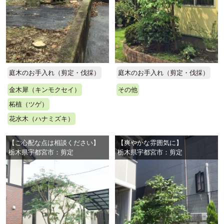
庭木のお手入れ（剪定・伐採）
庭木のお手入れ（剪定・伐採）
金木犀（キンモクセイ）
その他
柘植（ツゲ）
花水木（ハナミズキ）
【ご心配な点は相談ください】
【爽やかな雰囲気に】
栃木県宇都宮市：剪定
栃木県宇都宮市：剪定