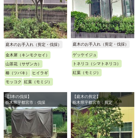
庭木のお手入れ（剪定・伐採）
庭木のお手入れ（剪定・伐採）
ゲッケイジュ
金木犀（キンモクセイ）
トネリコ（シマトネリコ）
山茶花（サザンカ）
紅葉（モミジ）
椿（ツバキ）
ヒイラギ
モッコク
紅葉（モミジ）
【3本の伐採】
【庭木の剪定】
栃木県宇都宮市：伐採
栃木県宇都宮市：剪定