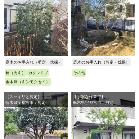
庭木のお手入れ（剪定・伐採）
庭木のお手入れ（剪定・伐採）
柿（カキ）
カクレミノ
その他
金木犀（キンモクセイ）
【スッキリと剪定】
【丁寧な作業で】
栃木県宇都宮市：剪定
栃木県宇都宮市：剪定