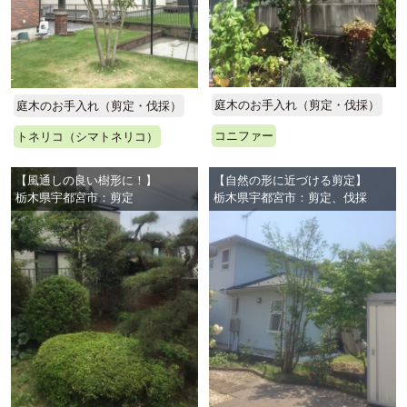
庭木のお手入れ（剪定・伐採）
庭木のお手入れ（剪定・伐採）
コニファー
トネリコ（シマトネリコ）
【風通しの良い樹形に！】
【自然の形に近づける剪定】
栃木県宇都宮市：剪定
栃木県宇都宮市：剪定、伐採