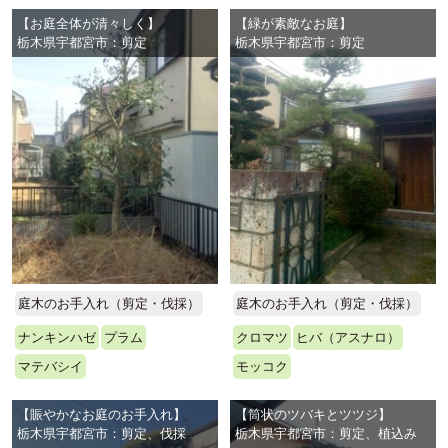
【お庭全体が清々しく】
【緑が素敵なお庭】
栃木県宇都宮市：剪定
栃木県宇都宮市：剪定
庭木のお手入れ（剪定・伐採）
庭木のお手入れ（剪定・伐採）
ナンキンハゼ
プラム
クロマツ
ヒバ（アスナロ）
マテバシイ
モッコク
【賑やかなお庭のお手入れ】
【筒状のツバキとツツジ】
栃木県宇都宮市：剪定、伐採
栃木県宇都宮市：剪定、植込み