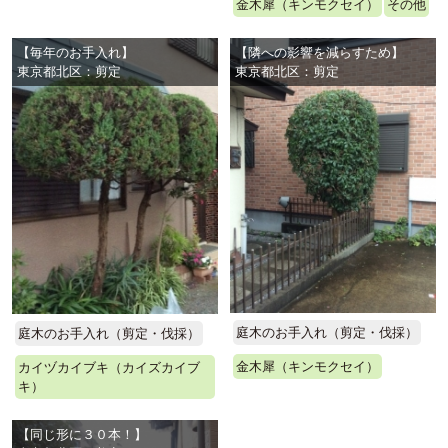
金木犀（キンモクセイ）
その他
【毎年のお手入れ】
【隣への影響を減らすため】
東京都北区：剪定
東京都北区：剪定
庭木のお手入れ（剪定・伐採）
庭木のお手入れ（剪定・伐採）
金木犀（キンモクセイ）
カイヅカイブキ（カイズカイブ
キ）
【同じ形に３０本！】