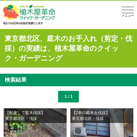
メニュー
東京都北区、庭木のお手入れ（剪定・伐
採）の実績は、植木屋革命のクイッ
ク・ガーデニング
検索結果
1 / 1
【配慮して庭木伐採】
【2本の庭木を伐採】
東京都北区：伐採
東京都北区：伐採