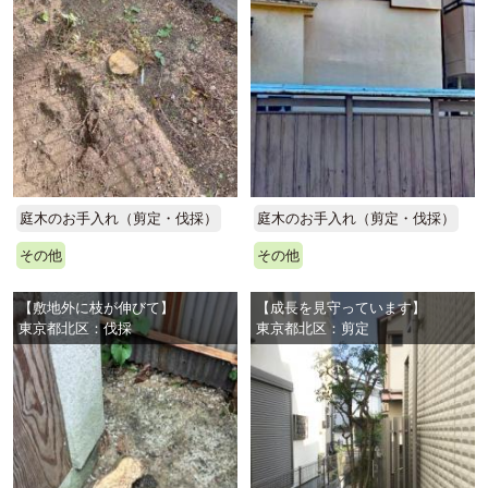
庭木のお手入れ（剪定・伐採）
庭木のお手入れ（剪定・伐採）
その他
その他
【敷地外に枝が伸びて】
【成長を見守っています】
東京都北区：伐採
東京都北区：剪定