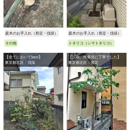
庭木のお手入れ（剪定・伐採）
庭木のお手入れ（剪定・伐採）
その他
トネリコ（シマトネリコ）
【全てにおいてbest】
【説明、作業共に丁寧でした】
東京都北区：伐採
東京都北区：剪定