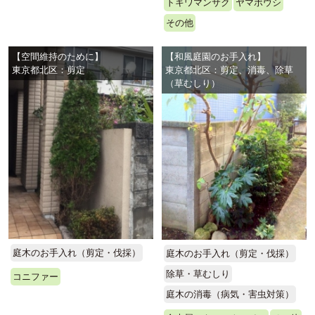
トキワマンサク
ヤマボウシ
その他
【空間維持のために】
【和風庭園のお手入れ】
東京都北区：剪定
東京都北区：剪定、消毒、除草
（草むしり）
庭木のお手入れ（剪定・伐採）
庭木のお手入れ（剪定・伐採）
除草・草むしり
コニファー
庭木の消毒（病気・害虫対策）