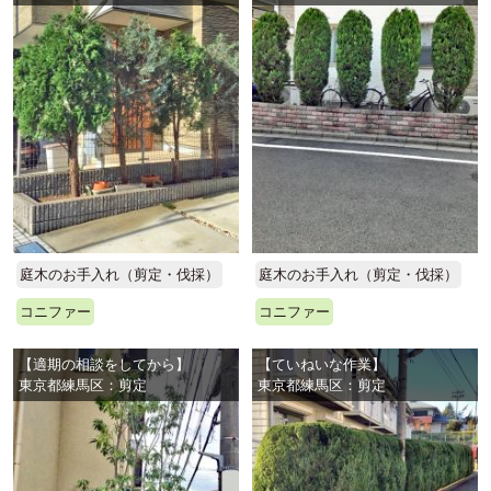
庭木のお手入れ（剪定・伐採）
庭木のお手入れ（剪定・伐採）
コニファー
コニファー
【適期の相談をしてから】
【ていねいな作業】
東京都練馬区：剪定
東京都練馬区：剪定