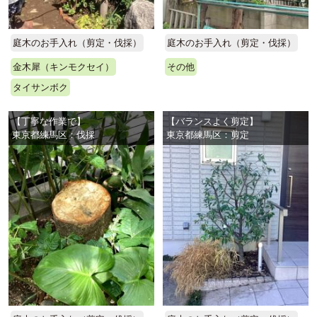
庭木のお手入れ（剪定・伐採）
庭木のお手入れ（剪定・伐採）
金木犀（キンモクセイ）
その他
タイサンボク
【丁寧な作業で】
【バランスよく剪定】
東京都練馬区：伐採
東京都練馬区：剪定