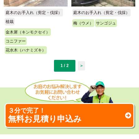
庭木のお手入れ（剪定・伐採）
庭木のお手入れ（剪定・伐採）
植栽
梅（ウメ）
サンゴジュ
金木犀（キンモクセイ）
コニファー
花水木（ハナミズキ）
1 / 2
＞
３分で完了！
無料お見積り申込み