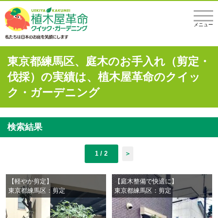
メニュー
東京都練馬区、庭木のお手入れ（剪定・
伐採）の実績は、植木屋革命のクイッ
ク・ガーデニング
検索結果
1 / 2
＞
【軽やか剪定】
【庭木整備で快適に】
東京都練馬区：剪定
東京都練馬区：剪定