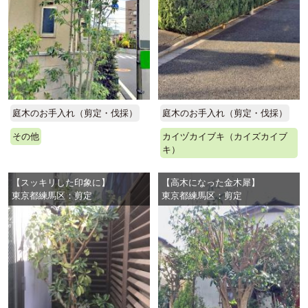
庭木のお手入れ（剪定・伐採）
庭木のお手入れ（剪定・伐採）
その他
カイヅカイブキ（カイズカイブ
キ）
【スッキリした印象に】
【高木になった金木犀】
東京都練馬区：剪定
東京都練馬区：剪定