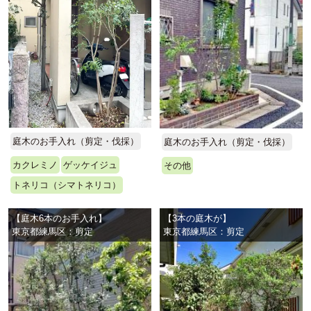
庭木のお手入れ（剪定・伐採）
庭木のお手入れ（剪定・伐採）
カクレミノ
ゲッケイジュ
その他
トネリコ（シマトネリコ）
【庭木6本のお手入れ】
【3本の庭木が】
東京都練馬区：剪定
東京都練馬区：剪定