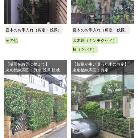
庭木のお手入れ（剪定・伐採）
庭木のお手入れ（剪定・伐採）
その他
金木犀（キンモクセイ）
椿（ツバキ）
【樹形を綺麗に整えて】
【枝葉が生い茂った木の剪定】
東京都練馬区：剪定,伐採,植栽
東京都練馬区：剪定