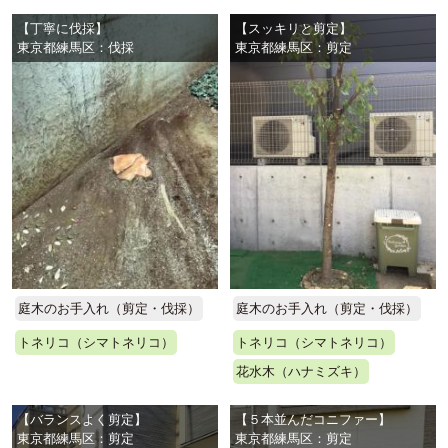
【丁寧に伐採】
【スッキリと剪定】
東京都練馬区：伐採
東京都練馬区：剪定
庭木のお手入れ（剪定・伐採）
庭木のお手入れ（剪定・伐採）
トネリコ（シマトネリコ）
トネリコ（シマトネリコ）
花水木（ハナミズキ）
【バランスよく剪定】
【５本並んだコニファー】
東京都練馬区：剪定
東京都練馬区：剪定