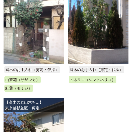
庭木のお手入れ（剪定・伐採）
庭木のお手入れ（剪定・伐採）
山茶花（サザンカ）
トネリコ（シマトネリコ）
紅葉（モミジ）
【高木の泰山木を…】
東京都杉並区：剪定