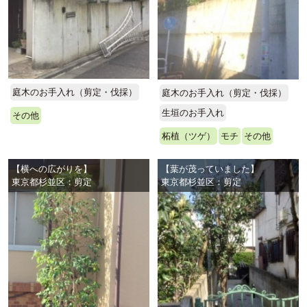
庭木のお手入れ（剪定・伐採）
庭木のお手入れ（剪定・伐採）
生垣のお手入れ
その他
柘植（ツゲ）
モチ
その他
【横への広がりを】
【葉が茂っていました】
東京都杉並区：剪定
東京都杉並区：剪定