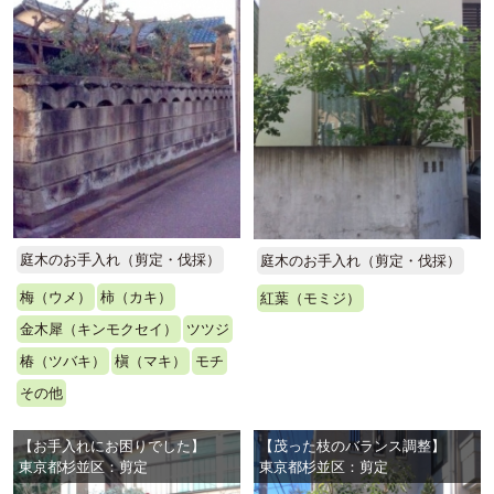
庭木のお手入れ（剪定・伐採）
庭木のお手入れ（剪定・伐採）
梅（ウメ）
柿（カキ）
紅葉（モミジ）
金木犀（キンモクセイ）
ツツジ
椿（ツバキ）
槇（マキ）
モチ
その他
【お手入れにお困りでした】
【茂った枝のバランス調整】
東京都杉並区：剪定
東京都杉並区：剪定