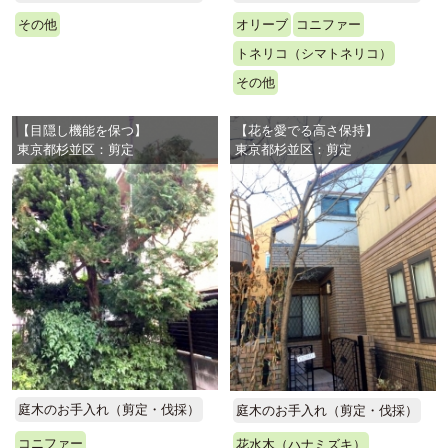
その他
オリーブ
コニファー
トネリコ（シマトネリコ）
その他
【目隠し機能を保つ】
【花を愛でる高さ保持】
東京都杉並区：剪定
東京都杉並区：剪定
庭木のお手入れ（剪定・伐採）
庭木のお手入れ（剪定・伐採）
コニファー
花水木（ハナミズキ）