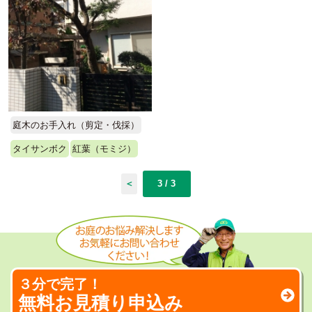
庭木のお手入れ（剪定・伐採）
タイサンボク
紅葉（モミジ）
＜
3 / 3
３分で完了！
無料お見積り申込み