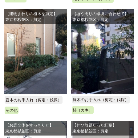
【建物まわりの植木を剪定】
【塀や周りの環境に合わせて】
東京都杉並区：剪定
東京都杉並区：剪定
庭木のお手入れ（剪定・伐採）
庭木のお手入れ（剪定・伐採）
柿（カキ）
その他
【お庭全体をすっきりと】
【伸び放題だった紅葉】
東京都杉並区：剪定
東京都杉並区：剪定