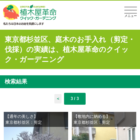
メニュー
東京都杉並区、庭木のお手入れ（剪定・
伐採）の実績は、植木屋革命のクイッ
ク・ガーデニング
検索結果
＜
3 / 3
【通年の美しさ】
【敷地内に納める】
東京都杉並区：剪定
東京都杉並区：剪定