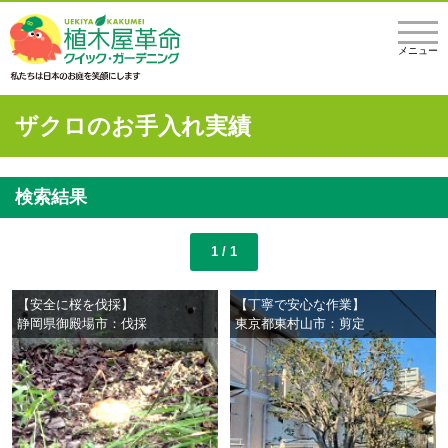
メニュー
ザクロのお手入れ実績
検索結果
1 / 1
【安全に桜を伐採】
【丁寧で安心な作業】
静岡県御殿場市：伐採
東京都東村山市：剪定