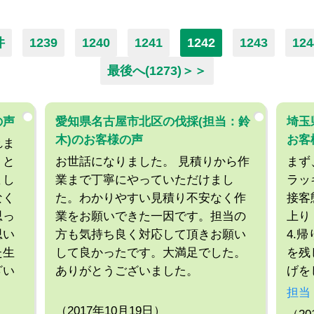
件
1239
1240
1241
1242
1243
124
最後へ(1273)＞＞
の声
愛知県名古屋市北区の伐採(担当：鈴
埼玉
木)のお客様の声
お客
れま
うと
お世話になりました。 見積りから作
まず
まし
業まで丁寧にやっていただけまし
ラッ
なく
た。わかりやすい見積り不安なく作
接客
思っ
業をお願いできた一因です。担当の
上り
思い
方も気持ち良く対応して頂きお願い
4.
た生
して良かったです。大満足でした。
を残
ざい
ありがとうございました。
げを
担当
（2017年10月19日）