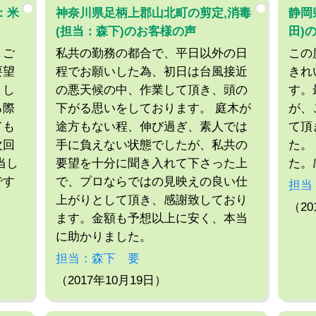
：米
神奈川県足柄上郡山北町の剪定,消毒
静岡
(担当：森下)のお客様の声
田)
うご
私共の勤務の都合で、平日以外の日
この
要望
程でお願いした為、初日は台風接近
きれ
まし
の悪天候の中、作業して頂き、頭の
す。
る際
下がる思いをしております。 庭木が
が、
ても
途方もない程、伸び過ぎ、素人では
て頂
次回
手に負えない状態でしたが、私共の
た。
当し
要望を十分に聞き入れて下さった上
た。
です
で、プロならではの見映えの良い仕
担当
上がりとして頂き、感謝致しており
（20
ます。金額も予想以上に安く、本当
に助かりました。
担当：森下 要
（2017年10月19日）