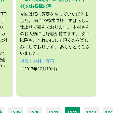
村)のお客様の声
TEL
今回は桜の剪定をやっていただきま
と丁
した。 前回の植木同様、すばらしい
の方
仕上りで喜んでおります。 中村さん
ラカ
のお人柄にも好感が持てます。 次回
の対
以降も、きれいにして頂くのを楽し
。
みにしております。 ありがとうござ
来て
いました。
安価
担当：中村 真司
ざい
（2017年10月19日）
件
1239
1240
1241
1242
1243
124