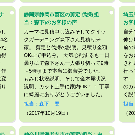
ナ
静岡県静岡市葵区の剪定,伐採(担
埼玉
当：森下)のお客様の声
お客
いし
カーマに見積申し込みそしてクイッ
自分
4名
クガーデニング森下さん見積り来
伸び
いた
家。 剪定と伐採の説明。見積り金額
前の
納得
OKにて申込み。 天気心配するも一日
をお
ッ
曇りにて森下さん一人張り切って9時
きれ
し作
～5時頃まで本当に御苦労でした。
行っ
大変
もみじ状況説明、そして金木犀状況
す。
居り
説明、カット上手に家内OK！！ 丁寧
のカ
に綺麗にありがとうございました。
く説
担当：森下 要
担当
（2017年10月19日）
（20
村)
神奈川県海老名市の剪定(担当：中