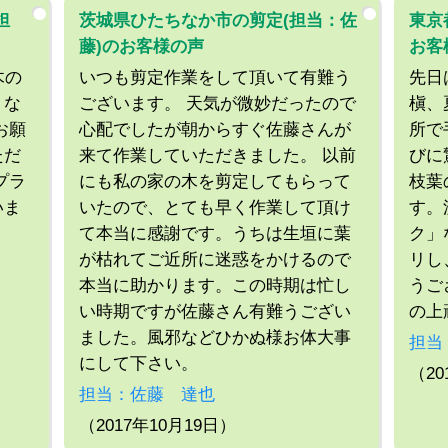
担
茨城県ひたちなか市の剪定(担当：佐
東京
藤)のお客様の声
お客
木の
いつも剪定作業をして頂いて有難う
先日
くな
ございます。 天気が微妙だったので
槇、
お願
心配でしたが朝からすぐ佐藤さんが
所で
ただ
来て作業していただきました。 以前
びに
プラ
にも私の家の木を剪定してもらって
枝葉
いま
いたので、とても早く作業して頂け
す。
て本当に感謝です。うちは生垣に葉
ク」
が枯れてご近所に迷惑をかけるので
リし
本当に助かります。この時期は忙し
うご
い時期ですが佐藤さん有難うござい
の上
ました。風邪などひかぬ様お体大事
担当
にして下さい。
（20
担当：佐藤 達也
（2017年10月19日）