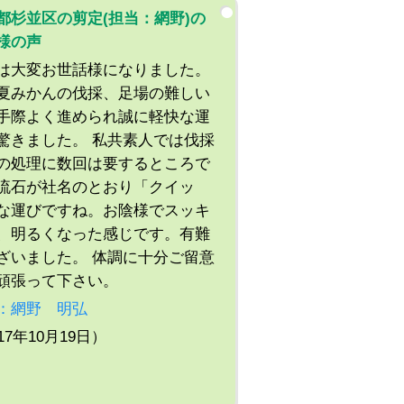
都杉並区の剪定(担当：網野)の
様の声
は大変お世話様になりました。
夏みかんの伐採、足場の難しい
手際よく進められ誠に軽快な運
驚きました。 私共素人では伐採
の処理に数回は要するところで
流石が社名のとおり「クイッ
な運びですね。お陰様でスッキ
、明るくなった感じです。有難
ざいました。 体調に十分ご留意
頑張って下さい。
：網野 明弘
17年10月19日）