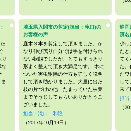
（20
：
埼玉県入間市の剪定(担当：滝口)の
静岡
お客様の声
濱名
いた
庭木３本を剪定して頂きました。か
少し
で
なり伸び茂り自分では手を付けられ
たと
ぶり
ない状態でしたが、とてもすっきり
てく
掃な
形よく整えて頂き大満足です。 木に
た。
予
ついた害虫駆除の仕方も詳しく説明
たワ
りま
して頂き助かりました。大量に出た
して
枝の片づけの他、たまっていた枝葉
来て
までそうじしてもらいありがとうご
担当
ざいました。
（20
担当：滝口 和隆
（2017年10月19日）