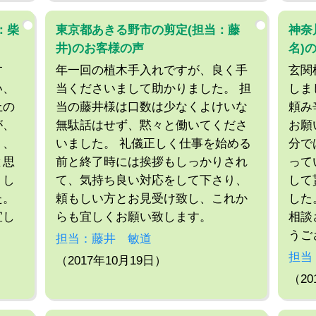
：柴
東京都あきる野市の剪定(担当：藤
神奈
井)のお客様の声
名)
す
年一回の植木手入れですが、良く手
玄関
い、
当くださいまして助かりました。 担
しま
上の
当の藤井様は口数は少なくよけいな
頼み
が、
無駄話はせず、黙々と働いてくださ
お願
り、
いました。 礼儀正しく仕事を始める
分で
と思
前と終了時には挨拶もしっかりされ
って
トし
て、気持ち良い対応をして下さり、
して
た。
頼もしい方とお見受け致し、これか
した
宜し
らも宜しくお願い致します。
相談
うご
担当：藤井 敏道
担当
（2017年10月19日）
（20