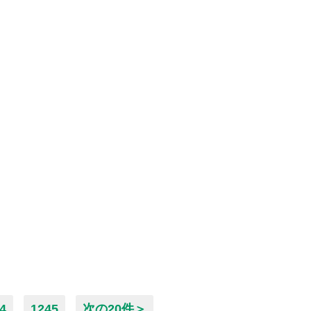
4
1245
次の20件＞