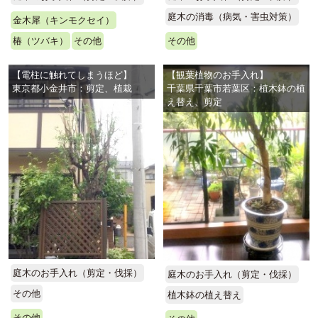
庭木の消毒（病気・害虫対策）
金木犀（キンモクセイ）
椿（ツバキ）
その他
その他
【電柱に触れてしまうほど】
【観葉植物のお手入れ】
東京都小金井市：剪定、植栽
千葉県千葉市若葉区：植木鉢の植
え替え、剪定
庭木のお手入れ（剪定・伐採）
庭木のお手入れ（剪定・伐採）
その他
植木鉢の植え替え
その他