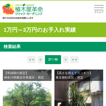
メニュー
1万円～3万円のお手入れ実績
検索結果
＜＜
＜
27 / 46
＞
＞＞
【常緑樹の剪定】
【高さを抑えてスッキリ】
神奈川県横浜市青葉区：剪定
東京都杉並区：剪定