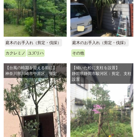
庭木のお手入れ（剪定・伐採）
庭木のお手入れ（剪定・伐採）
カクレミノ
ユズリハ
その他
【台風の時期を迎える前に】
【傾いた松に支柱を設置】
神奈川県川崎市中原区：剪定
静岡県静岡市駿河区：剪定、支柱
設置