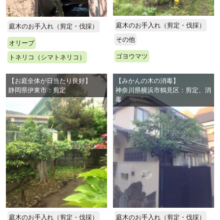
庭木のお手入れ（剪定・伐採）
庭木のお手入れ（剪定・伐採）
その他
オリーブ
ゴヨウマツ
トネリコ（シマトネリコ）
【お庭全体が日当たり良好】
【みかんの木の消毒】
静岡県伊東市：剪定
神奈川県横浜市鶴見区：剪定、消
毒
庭木のお手入れ（剪定・伐採）
庭木のお手入れ（剪定・伐採）