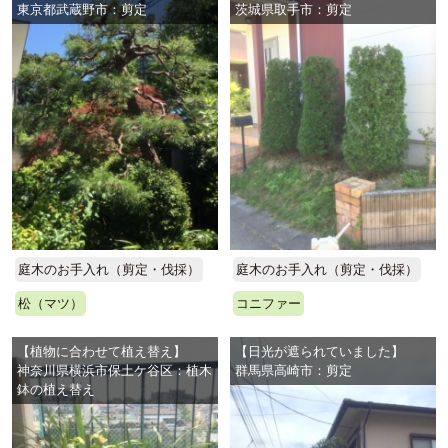
東京都武蔵野市：剪定
茨城県取手市：剪定
庭木のお手入れ（剪定・伐採）
庭木のお手入れ（剪定・伐採）
松（マツ）
コニファー
【植物に合わせて植え替え】
【日光が遮られていました】
神奈川県横浜市保土ケ谷区：植木
群馬県高崎市：剪定
鉢の植え替え