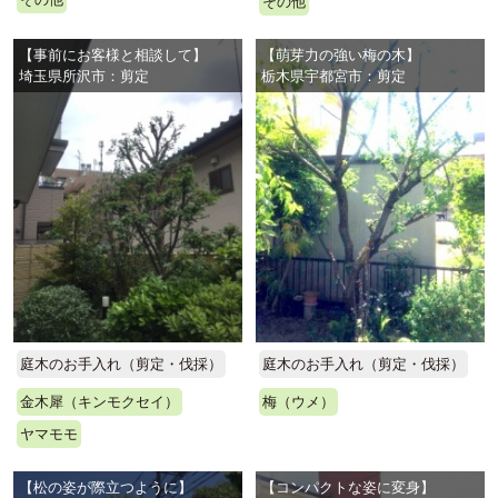
その他
【事前にお客様と相談して】
【萌芽力の強い梅の木】
埼玉県所沢市：剪定
栃木県宇都宮市：剪定
庭木のお手入れ（剪定・伐採）
庭木のお手入れ（剪定・伐採）
金木犀（キンモクセイ）
梅（ウメ）
ヤマモモ
【松の姿が際立つように】
【コンパクトな姿に変身】