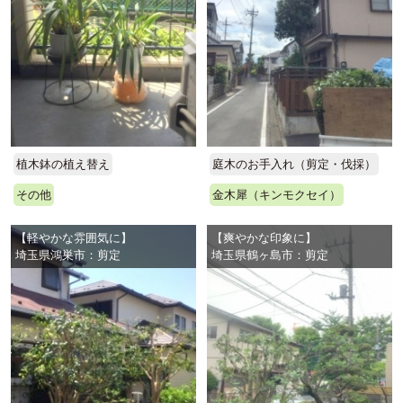
植木鉢の植え替え
庭木のお手入れ（剪定・伐採）
その他
金木犀（キンモクセイ）
【軽やかな雰囲気に】
【爽やかな印象に】
埼玉県鴻巣市：剪定
埼玉県鶴ヶ島市：剪定