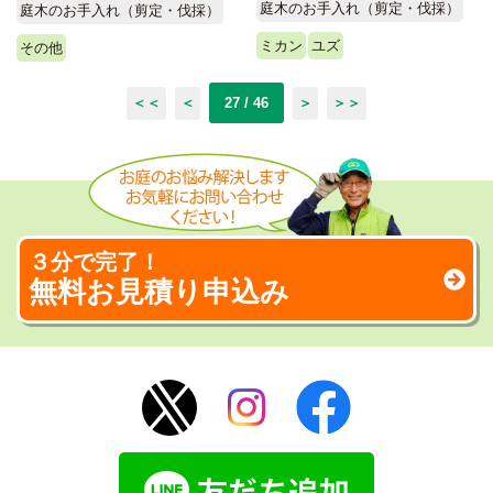
庭木のお手入れ（剪定・伐採）
庭木のお手入れ（剪定・伐採）
ミカン
ユズ
その他
＜＜
＜
27 / 46
＞
＞＞
３分で完了！
無料お見積り申込み