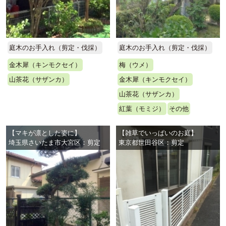
庭木のお手入れ（剪定・伐採）
庭木のお手入れ（剪定・伐採）
金木犀（キンモクセイ）
梅（ウメ）
山茶花（サザンカ）
金木犀（キンモクセイ）
山茶花（サザンカ）
紅葉（モミジ）
その他
【マキが凛とした姿に】
【雑草でいっぱいのお庭】
埼玉県さいたま市大宮区：剪定
東京都世田谷区：剪定