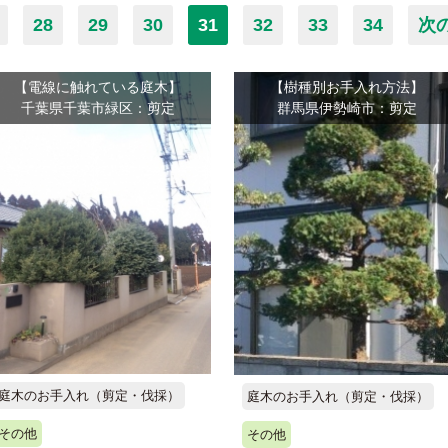
28
29
30
31
32
33
34
次
【電線に触れている庭木】
【樹種別お手入れ方法】
千葉県千葉市緑区：剪定
群馬県伊勢崎市：剪定
庭木のお手入れ（剪定・伐採）
庭木のお手入れ（剪定・伐採）
その他
その他