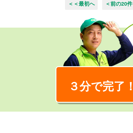
＜＜最初へ
＜前の20件
３分で完了