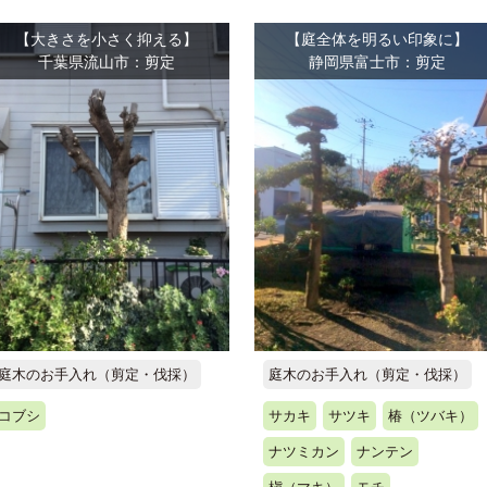
【大きさを小さく抑える】
【庭全体を明るい印象に】
千葉県流山市：剪定
静岡県富士市：剪定
庭木のお手入れ（剪定・伐採）
庭木のお手入れ（剪定・伐採）
コブシ
サカキ
サツキ
椿（ツバキ）
ナツミカン
ナンテン