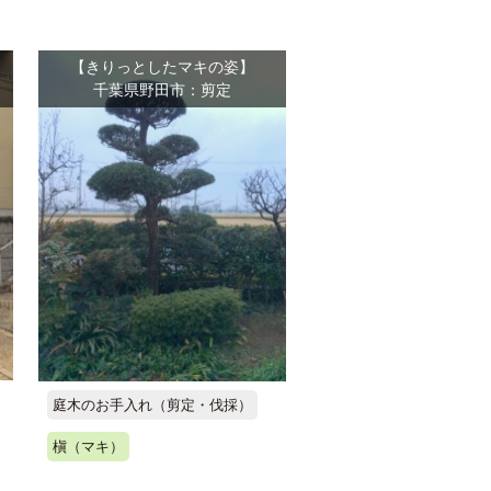
【きりっとしたマキの姿】
千葉県野田市：剪定
庭木のお手入れ（剪定・伐採）
槇（マキ）