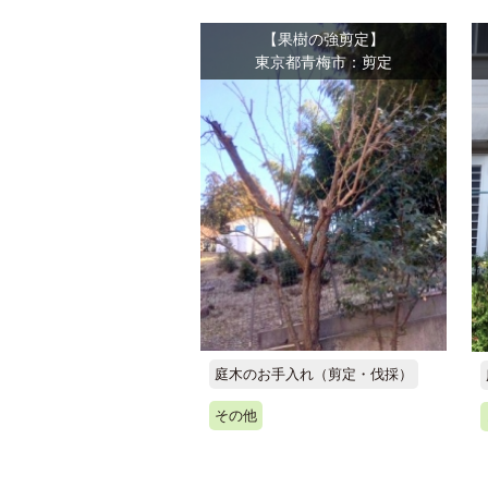
【果樹の強剪定】
東京都青梅市：剪定
庭木のお手入れ（剪定・伐採）
その他