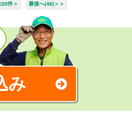
の20件＞
最後へ(46)＞＞
込み