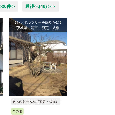
の20件＞
最後へ(46)＞＞
【シンボルツリーを賑やかに】
茨城県土浦市：剪定、抜根
庭木のお手入れ（剪定・伐採）
その他