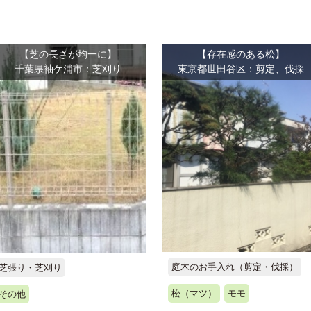
【芝の長さが均一に】
【存在感のある松】
千葉県袖ケ浦市：芝刈り
東京都世田谷区：剪定、伐採
庭木のお手入れ（剪定・伐採）
芝張り・芝刈り
松（マツ）
モモ
その他