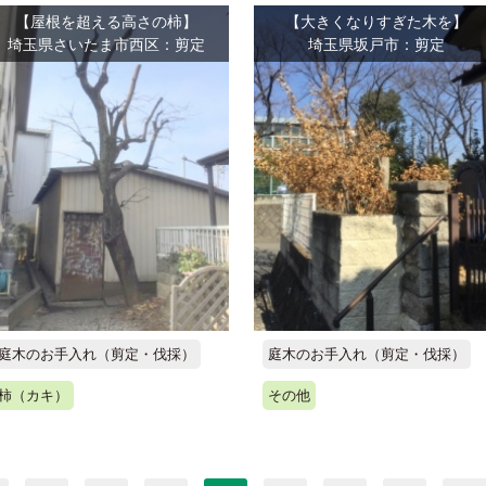
【屋根を超える高さの柿】
【大きくなりすぎた木を】
埼玉県さいたま市西区：剪定
埼玉県坂戸市：剪定
庭木のお手入れ（剪定・伐採）
庭木のお手入れ（剪定・伐採）
柿（カキ）
その他