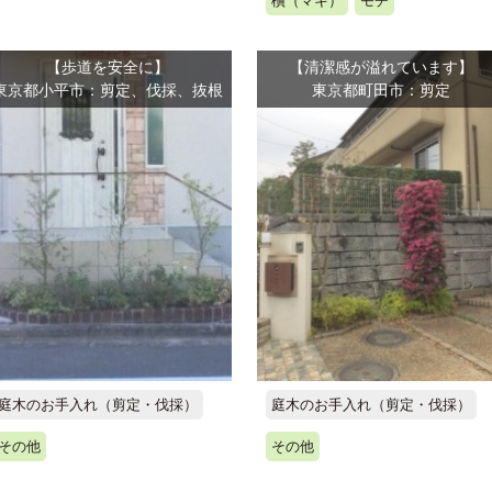
槇（マキ）
モチ
【歩道を安全に】
【清潔感が溢れています】
東京都小平市：剪定、伐採、抜根
東京都町田市：剪定
庭木のお手入れ（剪定・伐採）
庭木のお手入れ（剪定・伐採）
その他
その他