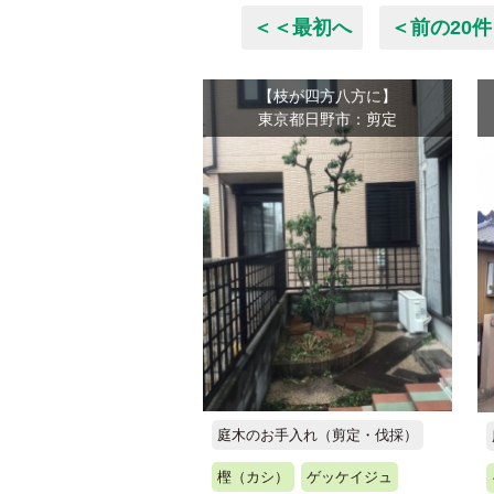
＜＜最初へ
＜前の20件
【枝が四方八方に】
東京都日野市：剪定
庭木のお手入れ（剪定・伐採）
樫（カシ）
ゲッケイジュ