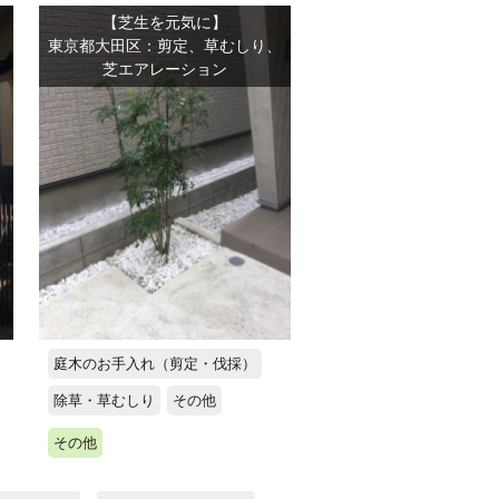
【芝生を元気に】
東京都大田区：剪定、草むしり、
芝エアレーション
庭木のお手入れ（剪定・伐採）
除草・草むしり
その他
その他