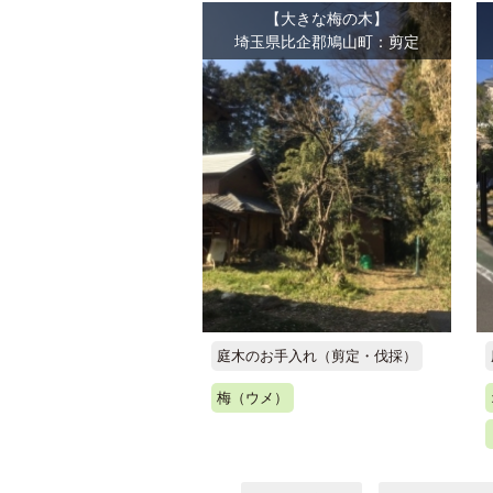
【大きな梅の木】
埼玉県比企郡鳩山町：剪定
庭木のお手入れ（剪定・伐採）
梅（ウメ）