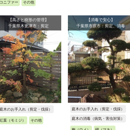
コニファー
その他
【高さと樹形の管理】
【消毒で安心】
千葉県木更津市：剪定
千葉県市原市：剪定、消毒
庭木のお手入れ（剪定・伐採）
庭木のお手入れ（剪定・伐採）
庭木の消毒（病気・害虫対策）
紅葉（モミジ）
その他
梅（ウメ）
槇（マキ）