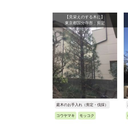
【見栄えのする木に】
東京都国分寺市：剪定
庭木のお手入れ（剪定・伐採）
コウヤマキ
モッコク