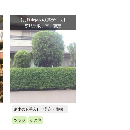
【お庭全体の枝葉が生長】
茨城県取手市：剪定
庭木のお手入れ（剪定・伐採）
ツツジ
その他