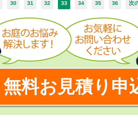
30
31
32
33
34
35
36
次
無料お見積り申
！