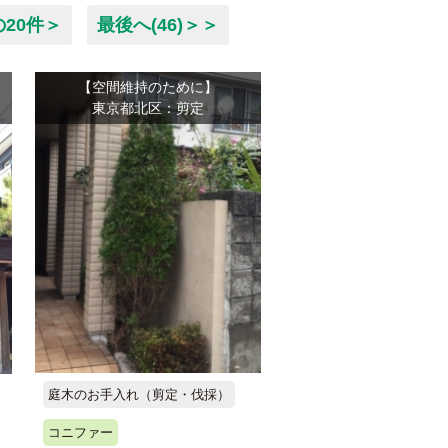
の20件＞
最後へ(46)＞＞
【空間維持のために】
東京都北区：剪定
庭木のお手入れ（剪定・伐採）
コニファー