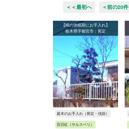
＜＜最初へ
＜前の20件
【樹の休眠期にお手入れ】
栃木県宇都宮市：剪定
庭木のお手入れ（剪定・伐採）
百日紅（サルスベリ）