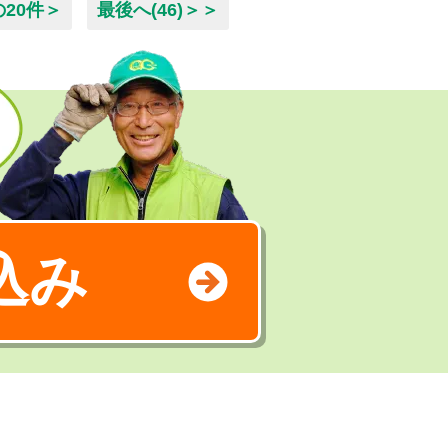
の20件＞
最後へ(46)＞＞
込み