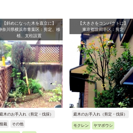
【斜めになった木を直立に】
【大きさをコンパクトに】
神奈川県横浜市青葉区：剪定、移
東京都世田谷区：剪定
植、支柱設置
庭木のお手入れ（剪定・伐採）
庭木のお手入れ（剪定・伐採）
植栽
その他
モクレン
ヤマボウシ