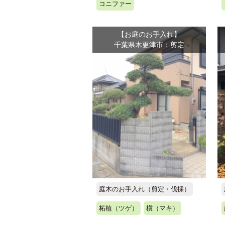
コニファー
【お庭のお手入れ】
千葉県木更津市：剪定
庭木のお手入れ（剪定・伐採）
柘植（ツゲ）
槇（マキ）