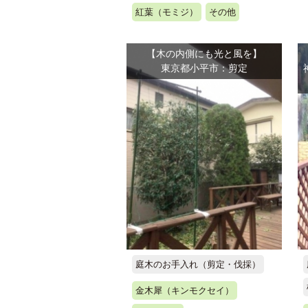
紅葉（モミジ）
その他
【木の内側にも光と風を】
東京都小平市：剪定
庭木のお手入れ（剪定・伐採）
金木犀（キンモクセイ）