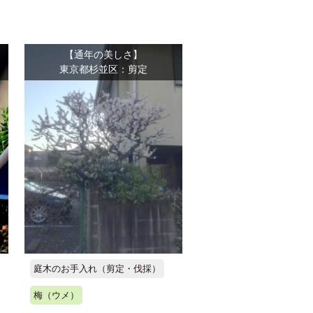
【通年の美しさ】
東京都杉並区：剪定
庭木のお手入れ（剪定・伐採）
梅（ウメ）