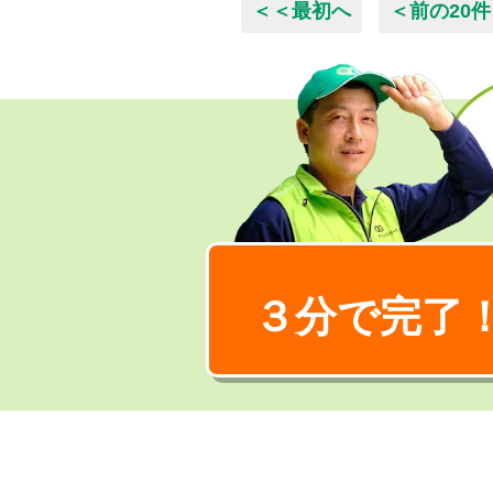
＜＜最初へ
＜前の20件
３分で完了