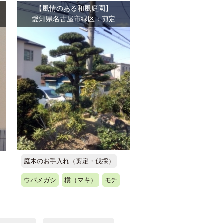
【風情のある和風庭園】
愛知県名古屋市緑区：剪定
庭木のお手入れ（剪定・伐採）
ウバメガシ
槇（マキ）
モチ