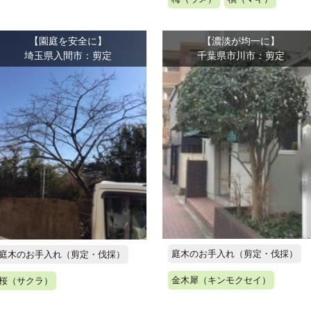
【園庭を安全に】
【濃淡が均一に】
埼玉県入間市：剪定
千葉県市川市：剪定
庭木のお手入れ（剪定・伐採）
庭木のお手入れ（剪定・伐採）
金木犀（キンモクセイ）
桜（サクラ）