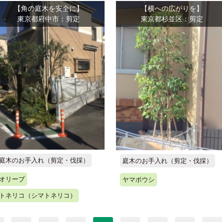
【角の庭木を安全に】
【横への広がりを】
東京都府中市：剪定
東京都杉並区：剪定
庭木のお手入れ（剪定・伐採）
庭木のお手入れ（剪定・伐採）
オリーブ
ヤマボウシ
トネリコ（シマトネリコ）