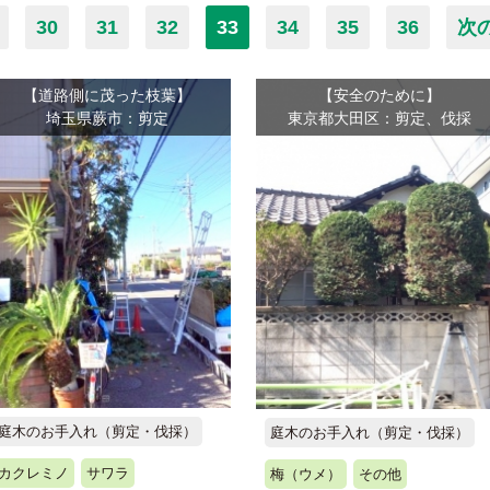
30
31
32
33
34
35
36
次
【道路側に茂った枝葉】
【安全のために】
埼玉県蕨市：剪定
東京都大田区：剪定、伐採
庭木のお手入れ（剪定・伐採）
庭木のお手入れ（剪定・伐採）
カクレミノ
サワラ
梅（ウメ）
その他