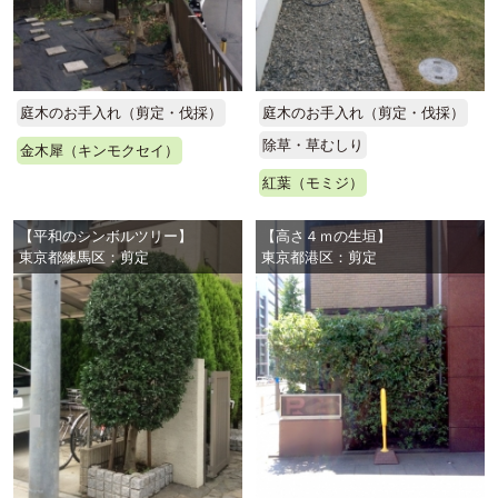
庭木のお手入れ（剪定・伐採）
庭木のお手入れ（剪定・伐採）
除草・草むしり
金木犀（キンモクセイ）
紅葉（モミジ）
【平和のシンボルツリー】
【高さ４ｍの生垣】
東京都練馬区：剪定
東京都港区：剪定