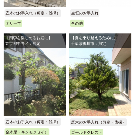
庭木のお手入れ（剪定・伐採）
生垣のお手入れ
オリーブ
その他
【四季を楽しめるお庭に】
【夏を乗り越えるために】
東京都中野区：剪定
千葉県鴨川市：剪定
庭木のお手入れ（剪定・伐採）
庭木のお手入れ（剪定・伐採）
金木犀（キンモクセイ）
ゴールドクレスト