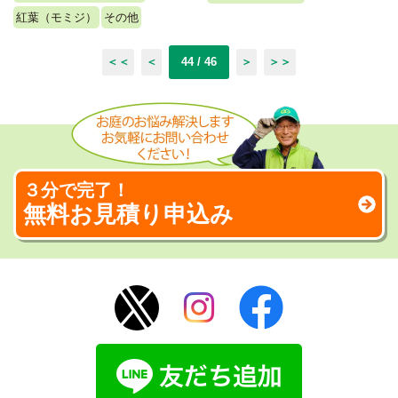
紅葉（モミジ）
その他
＜＜
＜
44 / 46
＞
＞＞
３分で完了！
無料お見積り申込み