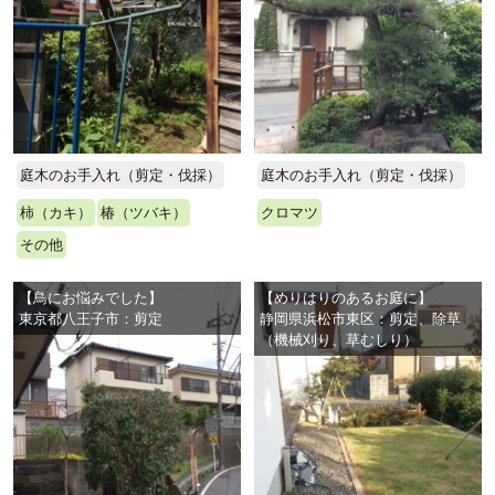
庭木のお手入れ（剪定・伐採）
庭木のお手入れ（剪定・伐採）
柿（カキ）
椿（ツバキ）
クロマツ
その他
【鳥にお悩みでした】
【めりはりのあるお庭に】
東京都八王子市：剪定
静岡県浜松市東区：剪定、除草
（機械刈り、草むしり）