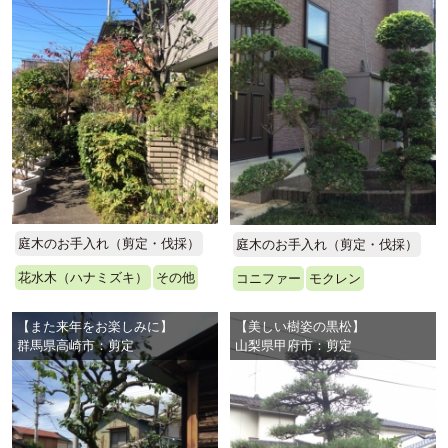
庭木のお手入れ（剪定・伐採）
庭木のお手入れ（剪定・伐採）
花水木（ハナミズキ）
その他
コニファー
モクレン
【また来年をお楽しみに】
【美しい樹姿の黒松】
群馬県高崎市：剪定
山梨県甲府市：剪定