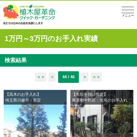
メニュー
1万円～3万円のお手入れ実績
検索結果
＜＜
＜
44 / 46
＞
＞＞
【高木のお手入れ】
【生垣を強い剪定】
埼玉県川越市：剪定
東京都中野区：生垣のお手入れ