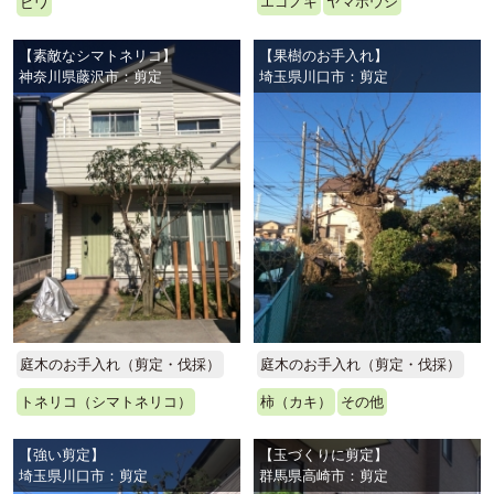
エゴノキ
ヤマボウシ
ビワ
【素敵なシマトネリコ】
【果樹のお手入れ】
神奈川県藤沢市：剪定
埼玉県川口市：剪定
庭木のお手入れ（剪定・伐採）
庭木のお手入れ（剪定・伐採）
トネリコ（シマトネリコ）
柿（カキ）
その他
【強い剪定】
【玉づくりに剪定】
埼玉県川口市：剪定
群馬県高崎市：剪定