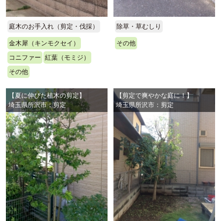
庭木のお手入れ（剪定・伐採）
除草・草むしり
金木犀（キンモクセイ）
その他
コニファー
紅葉（モミジ）
その他
【夏に伸びた植木の剪定】
【剪定で爽やかな庭に！】
埼玉県所沢市：剪定
埼玉県所沢市：剪定