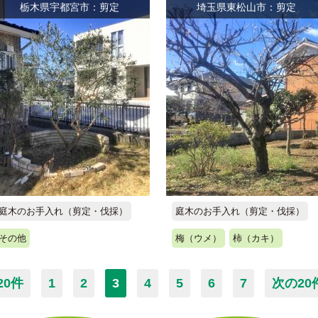
栃木県宇都宮市：剪定
埼玉県東松山市：剪定
庭木のお手入れ（剪定・伐採）
庭木のお手入れ（剪定・伐採）
その他
梅（ウメ）
柿（カキ）
20件
1
2
3
4
5
6
7
次の20