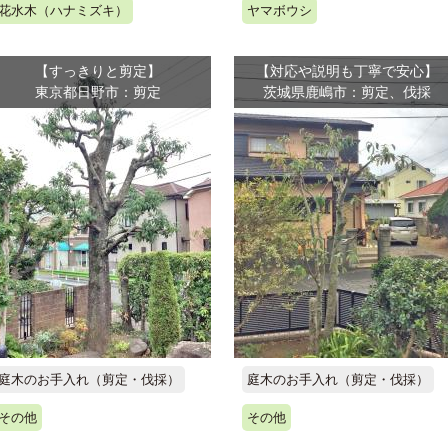
花水木（ハナミズキ）
ヤマボウシ
【すっきりと剪定】
【対応や説明も丁寧で安心】
東京都日野市：剪定
茨城県鹿嶋市：剪定、伐採
庭木のお手入れ（剪定・伐採）
庭木のお手入れ（剪定・伐採）
その他
その他