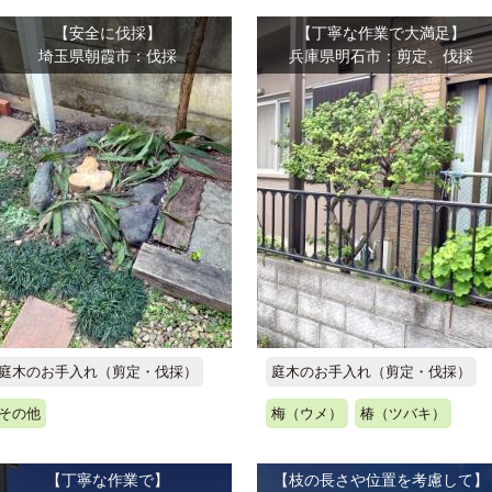
【安全に伐採】
【丁寧な作業で大満足】
埼玉県朝霞市：伐採
兵庫県明石市：剪定、伐採
庭木のお手入れ（剪定・伐採）
庭木のお手入れ（剪定・伐採）
その他
梅（ウメ）
椿（ツバキ）
【丁寧な作業で】
【枝の長さや位置を考慮して】