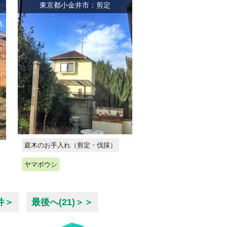
東京都小金井市：剪定
庭木のお手入れ（剪定・伐採）
ヤマボウシ
件＞
最後へ(21)＞＞