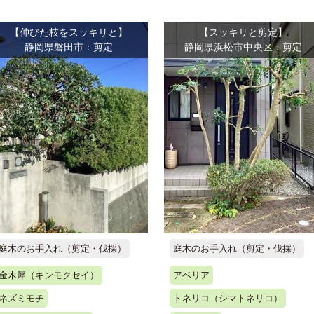
【伸びた枝をスッキリと】
【スッキリと剪定】
静岡県磐田市：剪定
静岡県浜松市中央区：剪定
庭木のお手入れ（剪定・伐採）
庭木のお手入れ（剪定・伐採）
金木犀（キンモクセイ）
アベリア
ネズミモチ
トネリコ（シマトネリコ）