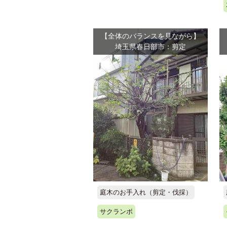
【全体のバランスを見ながら】
埼玉県春日部市：剪定
庭木のお手入れ（剪定・伐採）
サクランボ