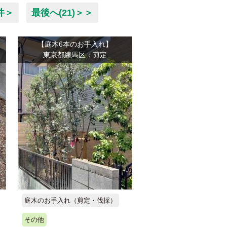
件＞
最後へ(21)＞＞
【庭木6本のお手入れ】
東京都練馬区：剪定
庭木のお手入れ（剪定・伐採）
その他