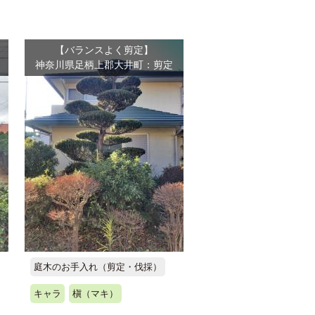
【バランスよく剪定】
神奈川県足柄上郡大井町：剪定
庭木のお手入れ（剪定・伐採）
キャラ
槇（マキ）