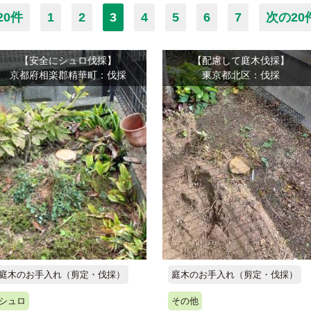
20件
1
2
3
4
5
6
7
次の20
【安全にシュロ伐採】
【配慮して庭木伐採】
京都府相楽郡精華町：伐採
東京都北区：伐採
庭木のお手入れ（剪定・伐採）
庭木のお手入れ（剪定・伐採）
シュロ
その他