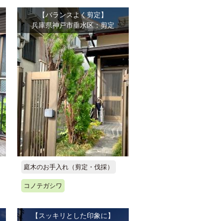
【バランスよく剪定】
兵庫県神戸市垂水区：剪定
庭木のお手入れ（剪定・伐採）
コノテガシワ
【スッキリとした印象に】