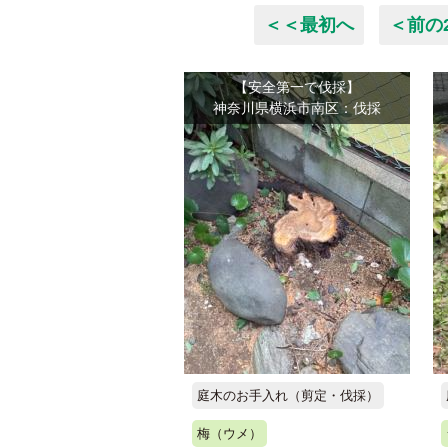
＜＜最初へ
＜前の
【安全第一で伐採】
神奈川県横浜市南区：伐採
庭木のお手入れ（剪定・伐採）
梅（ウメ）