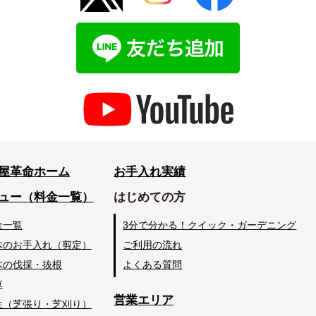
屋革命ホーム
お手入れ実績
ュー（料金一覧）
はじめての方
金一覧
3分で分かる！クイック・ガーデニング
木のお手入れ（剪定）
ご利用の流れ
木の伐採・抜根
よくある質問
草
営業エリア
生（芝張り・芝刈り）