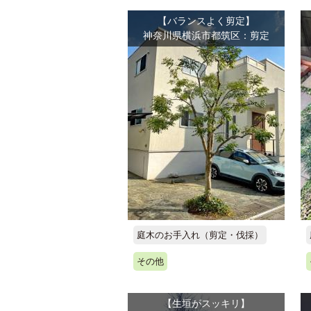
【バランスよく剪定】
神奈川県横浜市都筑区：剪定
庭木のお手入れ（剪定・伐採）
その他
【生垣がスッキリ】