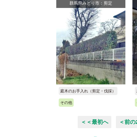
群馬県みどり市：剪定
庭木のお手入れ（剪定・伐採）
その他
＜＜最初へ
＜前の