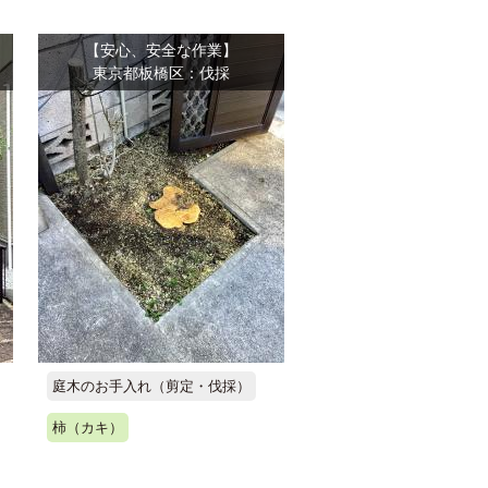
【安心、安全な作業】
東京都板橋区：伐採
庭木のお手入れ（剪定・伐採）
柿（カキ）