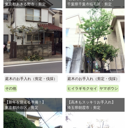
東京都あきる野市：剪定
千葉県千葉市稲毛区：剪定
庭木のお手入れ（剪定・伐採）
庭木のお手入れ（剪定・伐採）
その他
ヒイラギモクセイ
ヤマボウシ
【新年を迎える準備！】
【高木もスッキリお手入れ】
東京都渋谷区：剪定
埼玉県朝霞市：剪定