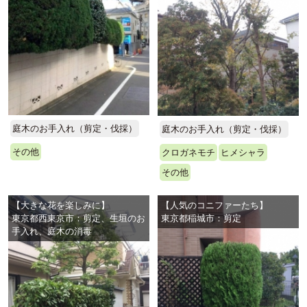
庭木のお手入れ（剪定・伐採）
庭木のお手入れ（剪定・伐採）
その他
クロガネモチ
ヒメシャラ
その他
【大きな花を楽しみに】
【人気のコニファーたち】
東京都西東京市：剪定、生垣のお
東京都稲城市：剪定
手入れ、庭木の消毒