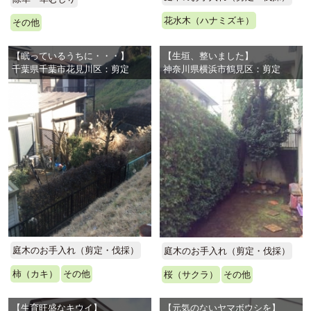
花水木（ハナミズキ）
その他
【眠っているうちに・・・】
【生垣、整いました】
千葉県千葉市花見川区：剪定
神奈川県横浜市鶴見区：剪定
庭木のお手入れ（剪定・伐採）
庭木のお手入れ（剪定・伐採）
柿（カキ）
その他
桜（サクラ）
その他
【生育旺盛なキウイ】
【元気のないヤマボウシを】