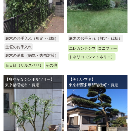
庭木のお手入れ（剪定・伐採）
庭木のお手入れ（剪定・伐採）
生垣のお手入れ
エレガンテシマ
コニファー
庭木の消毒（病気・害虫対策）
トネリコ（シマトネリコ）
百日紅（サルスベリ）
その他
【爽やかなシンボルツリー】
【美しいマキ】
東京都稲城市：剪定
東京都西多摩郡瑞穂町：剪定