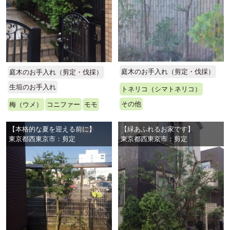
庭木のお手入れ（剪定・伐採）
庭木のお手入れ（剪定・伐採）
生垣のお手入れ
トネリコ（シマトネリコ）
その他
梅（ウメ）
コニファー
モモ
【本格的な夏を迎える前に】
【緑あふれるお家です】
東京都西東京市：剪定
東京都西東京市：剪定