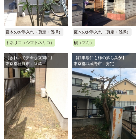
庭木のお手入れ（剪定・伐採）
庭木のお手入れ（剪定・伐採）
トネリコ（シマトネリコ）
槇（マキ）
【きれいで安全な玄関に】
【駐車場にも柿の落ち葉が】
東京都日野市：除草
東京都武蔵野市：剪定