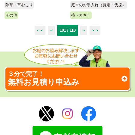
除草・草むしり
庭木のお手入れ（剪定・伐採）
その他
柿（カキ）
＜＜
＜
101 / 110
＞
＞＞
３分で完了！
無料お見積り申込み