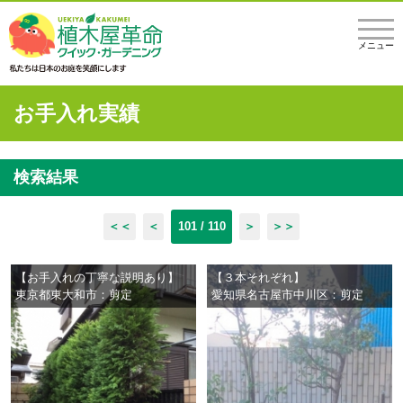
メニュー
お手入れ実績
検索結果
＜＜
＜
101 / 110
＞
＞＞
【お手入れの丁寧な説明あり】
【３本それぞれ】
東京都東大和市：剪定
愛知県名古屋市中川区：剪定