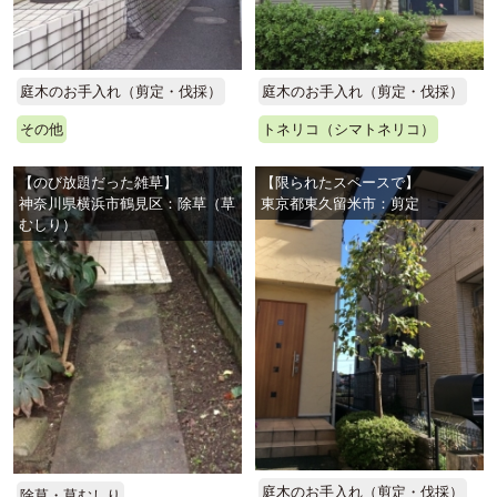
庭木のお手入れ（剪定・伐採）
庭木のお手入れ（剪定・伐採）
その他
トネリコ（シマトネリコ）
【のび放題だった雑草】
【限られたスペースで】
神奈川県横浜市鶴見区：除草（草
東京都東久留米市：剪定
むしり）
庭木のお手入れ（剪定・伐採）
除草・草むしり