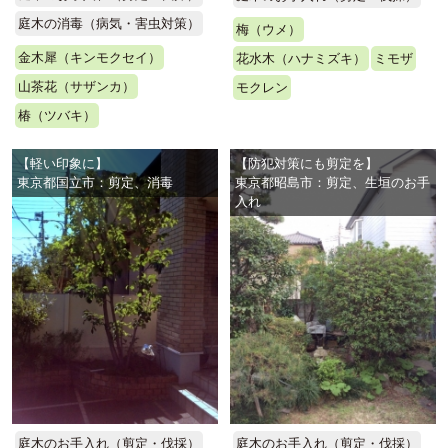
庭木の消毒（病気・害虫対策）
梅（ウメ）
金木犀（キンモクセイ）
花水木（ハナミズキ）
ミモザ
山茶花（サザンカ）
モクレン
椿（ツバキ）
【軽い印象に】
【防犯対策にも剪定を】
東京都国立市：剪定、消毒
東京都昭島市：剪定、生垣のお手
入れ
庭木のお手入れ（剪定・伐採）
庭木のお手入れ（剪定・伐採）