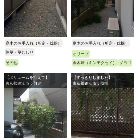
庭木のお手入れ（剪定・伐採）
庭木のお手入れ（剪定・伐採）
除草・草むしり
オリーブ
その他
金木犀（キンモクセイ）
ソヨゴ
【ボリュームを抑えて】
【すっきりしました】
東京都狛江市：剪定
東京都狛江市：伐採