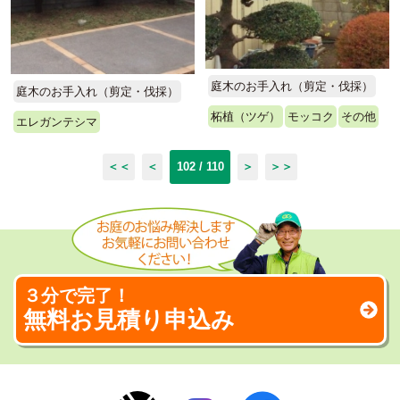
庭木のお手入れ（剪定・伐採）
庭木のお手入れ（剪定・伐採）
柘植（ツゲ）
モッコク
その他
エレガンテシマ
＜＜
＜
102 / 110
＞
＞＞
３分で完了！
無料お見積り申込み