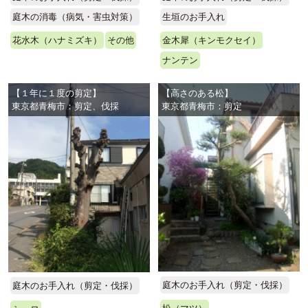
庭木の消毒（病気・害虫対策）
生垣のお手入れ
花水木（ハナミズキ）
その他
金木犀（キンモクセイ）
ナンテン
【１年に１度の剪定】
【高さのある松】
東京都青梅市：剪定、伐採
東京都青梅市：剪定
庭木のお手入れ（剪定・伐採）
庭木のお手入れ（剪定・伐採）