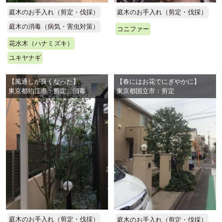
庭木のお手入れ（剪定・伐採）
庭木のお手入れ（剪定・伐採）
庭木の消毒（病気・害虫対策）
コニファー
花水木（ハナミズキ）
ユキヤナギ
【風通しが良くなった】
【春にはお花でにぎやかに】
東京都狛江市：剪定、消毒
東京都国立市：剪定
庭木のお手入れ（剪定・伐採）
庭木のお手入れ（剪定・伐採）