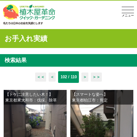
メニュー
お手入れ実績
検索結果
＜＜
＜
102 / 110
＞
＞＞
【トゲに注意したい木！】
【スマートな姿へ】
東京都東大和市：伐採、除草
東京都狛江市：剪定