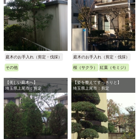
庭木のお手入れ（剪定・伐採）
庭木のお手入れ（剪定・伐採）
その他
桜（サクラ）
紅葉（モミジ）
【美しい庭木へ】
【姿を整えてすっきりと】
埼玉県上尾市：剪定
埼玉県上尾市：剪定