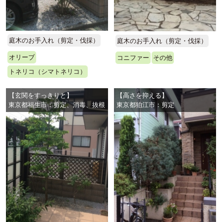
庭木のお手入れ（剪定・伐採）
庭木のお手入れ（剪定・伐採）
オリーブ
コニファー
その他
トネリコ（シマトネリコ）
【玄関をすっきりと】
【高さを抑える】
東京都福生市：剪定、消毒、抜根
東京都狛江市：剪定