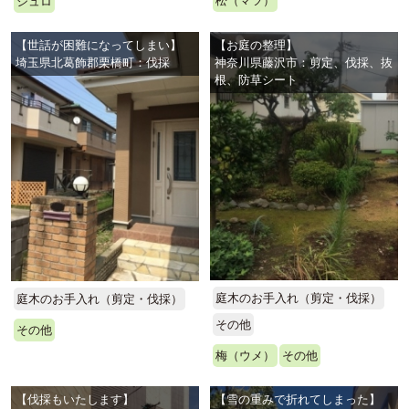
松（マツ）
シュロ
【世話が困難になってしまい】
【お庭の整理】
埼玉県北葛飾郡栗橋町：伐採
神奈川県藤沢市：剪定、伐採、抜
根、防草シート
庭木のお手入れ（剪定・伐採）
庭木のお手入れ（剪定・伐採）
その他
その他
梅（ウメ）
その他
【伐採もいたします】
【雪の重みで折れてしまった】