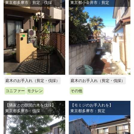
東京都多摩市：剪定、伐採
東京都小金井市：剪定
庭木のお手入れ（剪定・伐採）
庭木のお手入れ（剪定・伐採）
コニファー
モクレン
その他
【隣家との隙間の木を伐採】
【モミジのお手入れを】
東京都多摩市：伐採
東京都多摩市：剪定