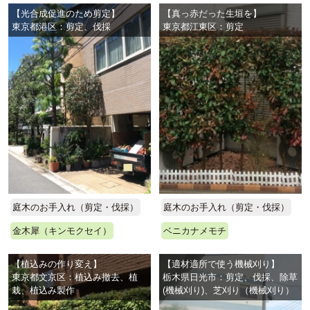
【光合成促進のため剪定】
【真っ赤だった生垣を】
東京都港区：剪定、伐採
東京都江東区：剪定
庭木のお手入れ（剪定・伐採）
庭木のお手入れ（剪定・伐採）
金木犀（キンモクセイ）
ベニカナメモチ
【植込みの作り変え】
【適材適所で使う機械刈り】
東京都文京区：植込み撤去、植
栃木県日光市：剪定、伐採、除草
栽、植込み製作
(機械刈り)、芝刈り（機械刈り）