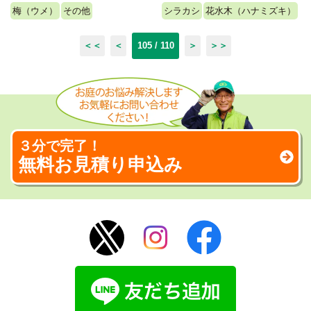
梅（ウメ）
その他
シラカシ
花水木（ハナミズキ）
＜＜
＜
105 / 110
＞
＞＞
３分で完了！
無料お見積り申込み