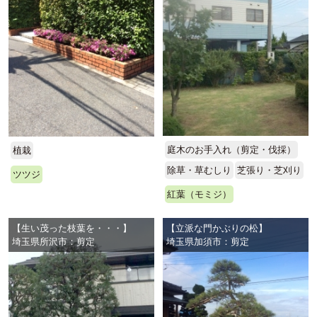
庭木のお手入れ（剪定・伐採）
植栽
除草・草むしり
芝張り・芝刈り
ツツジ
紅葉（モミジ）
【生い茂った枝葉を・・・】
【立派な門かぶりの松】
埼玉県所沢市：剪定
埼玉県加須市：剪定