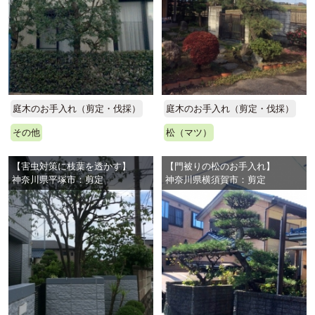
庭木のお手入れ（剪定・伐採）
庭木のお手入れ（剪定・伐採）
その他
松（マツ）
【害虫対策に枝葉を透かす】
【門被りの松のお手入れ】
神奈川県平塚市：剪定
神奈川県横須賀市：剪定