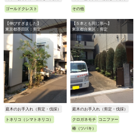
ゴールドクレスト
その他
【伸びすぎました】
【５本とも同じ形へ】
東京都墨田区：剪定
東京都台東区：剪定
庭木のお手入れ（剪定・伐採）
庭木のお手入れ（剪定・伐採）
トネリコ（シマトネリコ）
クロガネモチ
コニファー
椿（ツバキ）