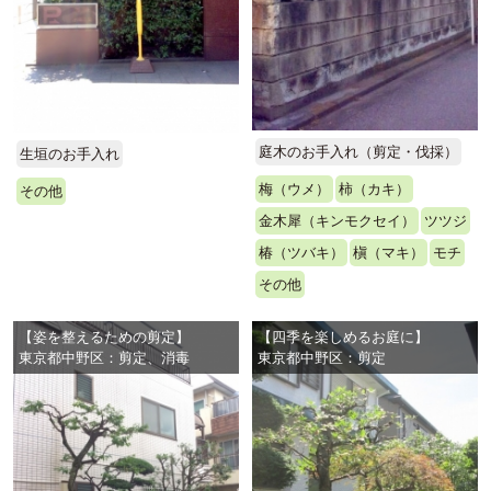
庭木のお手入れ（剪定・伐採）
生垣のお手入れ
梅（ウメ）
柿（カキ）
その他
金木犀（キンモクセイ）
ツツジ
椿（ツバキ）
槇（マキ）
モチ
その他
【姿を整えるための剪定】
【四季を楽しめるお庭に】
東京都中野区：剪定、消毒
東京都中野区：剪定