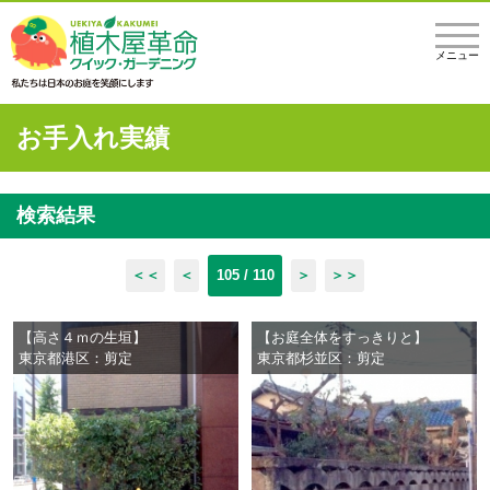
メニュー
お手入れ実績
検索結果
＜＜
＜
105 / 110
＞
＞＞
【高さ４ｍの生垣】
【お庭全体をすっきりと】
東京都港区：剪定
東京都杉並区：剪定