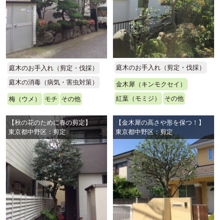
庭木のお手入れ（剪定・伐採）
庭木のお手入れ（剪定・伐採）
庭木の消毒（病気・害虫対策）
金木犀（キンモクセイ）
紅葉（モミジ）
その他
梅（ウメ）
モチ
その他
【秋の花のために春の剪定】
【金木犀の高さや形を保つ！】
東京都中野区：剪定
東京都中野区：剪定