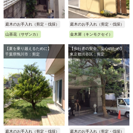
庭木のお手入れ（剪定・伐採）
庭木のお手入れ（剪定・伐採）
山茶花（サザンカ）
金木犀（キンモクセイ）
【夏を乗り越えるために】
【歩行者の安全、安心のため】
千葉県鴨川市：剪定
東京都渋谷区：剪定
庭木のお手入れ（剪定・伐採）
庭木のお手入れ（剪定・伐採）