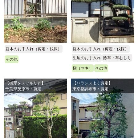
庭木のお手入れ（剪定・伐採）
庭木のお手入れ（剪定・伐採）
生垣のお手入れ
除草・草むしり
その他
槇（マキ）
その他
【樹形をスッキリと】
【バランスよく剪定】
千葉県茂原市：剪定
東京都調布市：剪定