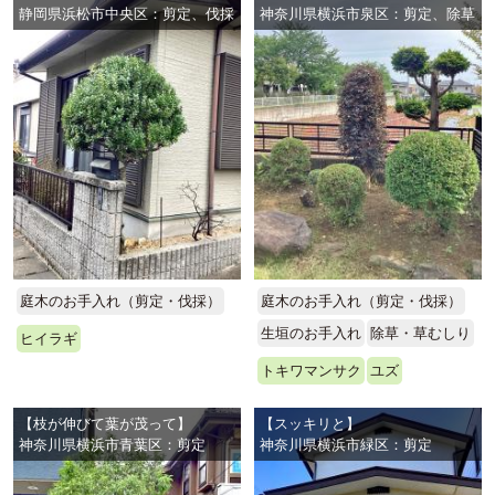
静岡県浜松市中央区：剪定、伐採
神奈川県横浜市泉区：剪定、除草
庭木のお手入れ（剪定・伐採）
庭木のお手入れ（剪定・伐採）
生垣のお手入れ
除草・草むしり
ヒイラギ
トキワマンサク
ユズ
【枝が伸びて葉が茂って】
【スッキリと】
神奈川県横浜市青葉区：剪定
神奈川県横浜市緑区：剪定