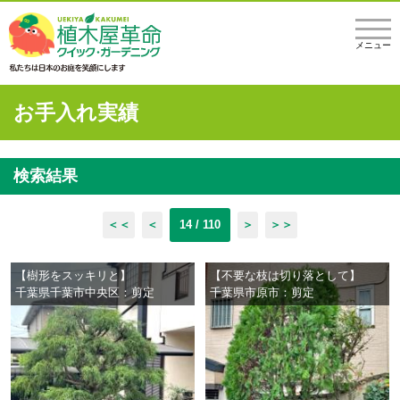
メニュー
お手入れ実績
検索結果
＜＜
＜
14 / 110
＞
＞＞
【樹形をスッキリと】
【不要な枝は切り落として】
千葉県千葉市中央区：剪定
千葉県市原市：剪定