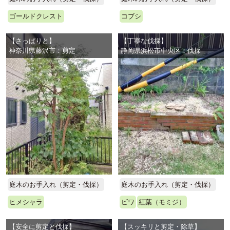
ゴールドクレスト
コブシ
【さっぱりと】
【丁寧な伐採】
神奈川県藤沢市：剪定
静岡県浜松市中央区：伐採
庭木のお手入れ（剪定・伐採）
庭木のお手入れ（剪定・伐採）
ヒメシャラ
ビワ
紅葉（モミジ）
【安全に剪定と伐採】
【スッキリと剪定・除草】