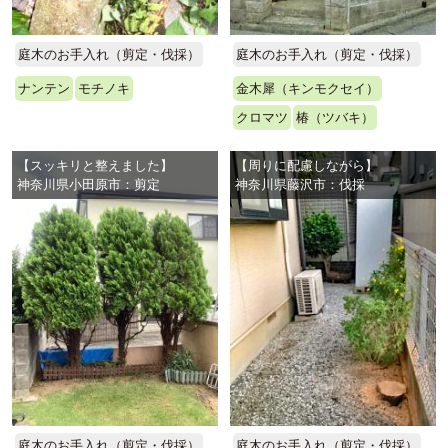
庭木のお手入れ（剪定・伐採）
庭木のお手入れ（剪定・伐採）
ナンテン
モチノキ
金木犀（キンモクセイ）
クロマツ
椿（ツバキ）
【スッキリと整えました】
【周りに配慮しながら】
神奈川県小田原市：剪定
神奈川県藤沢市：伐採
庭木のお手入れ（剪定・伐採）
庭木のお手入れ（剪定・伐採）