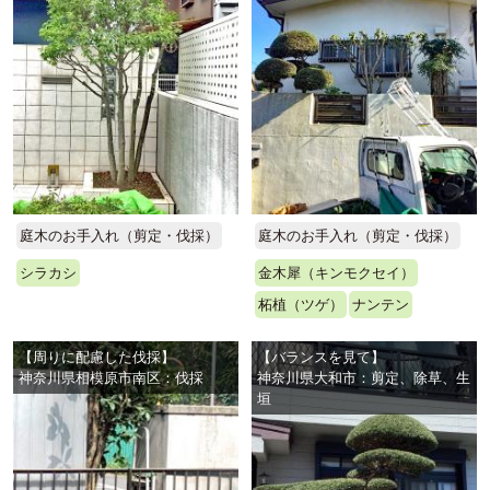
庭木のお手入れ（剪定・伐採）
庭木のお手入れ（剪定・伐採）
シラカシ
金木犀（キンモクセイ）
柘植（ツゲ）
ナンテン
【周りに配慮した伐採】
【バランスを見て】
神奈川県相模原市南区：伐採
神奈川県大和市：剪定、除草、生
垣