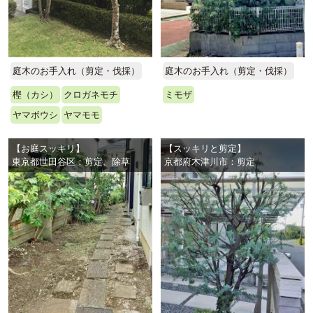
庭木のお手入れ（剪定・伐採）
庭木のお手入れ（剪定・伐採）
樫（カシ）
クロガネモチ
ミモザ
ヤマボウシ
ヤマモモ
【お庭スッキリ】
【スッキリと剪定】
東京都世田谷区：剪定、除草
京都府木津川市：剪定