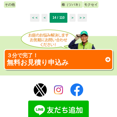
その他
椿（ツバキ）
モクセイ
＜＜
＜
14 / 110
＞
＞＞
３分で完了！
無料お見積り申込み