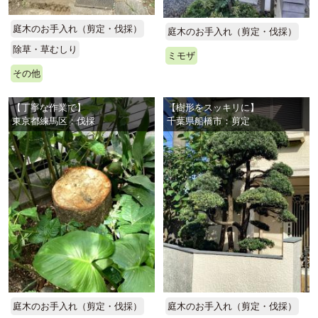
庭木のお手入れ（剪定・伐採）
庭木のお手入れ（剪定・伐採）
除草・草むしり
ミモザ
その他
【丁寧な作業で】
【樹形をスッキリに】
東京都練馬区：伐採
千葉県船橋市：剪定
庭木のお手入れ（剪定・伐採）
庭木のお手入れ（剪定・伐採）