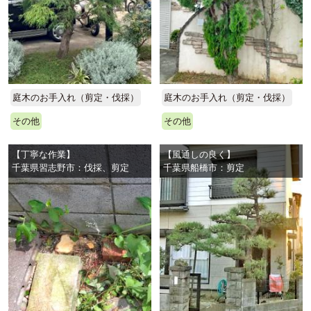
庭木のお手入れ（剪定・伐採）
庭木のお手入れ（剪定・伐採）
その他
その他
【丁寧な作業】
【風通しの良く】
千葉県習志野市：伐採、剪定
千葉県船橋市：剪定