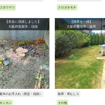
ゴヨウマツ
クロガネモチ
【安全に伐採しました】
【雑草を一掃】
大阪府箕面市：伐採
大阪府豊中市：除草
庭木のお手入れ（剪定・伐採）
除草・草むしり
キンカン
その他