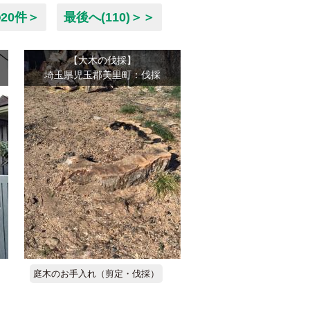
20件＞
最後へ(110)＞＞
【大木の伐採】
埼玉県児玉郡美里町：伐採
庭木のお手入れ（剪定・伐採）