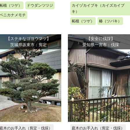
柘植（ツゲ）
ドウダンツツジ
カイヅカイブキ（カイズカイブ
キ）
ベニカナメモチ
柘植（ツゲ）
椿（ツバキ）
【ステキなゴヨウマツ】
【安全に伐採】
茨城県坂東市：剪定
愛知県一宮市：伐採
庭木のお手入れ（剪定・伐採）
庭木のお手入れ（剪定・伐採）