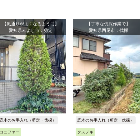
【風通りがよくなるように】
【丁寧な伐採作業で】
愛知県みよし市：剪定
愛知県西尾市：伐採
庭木のお手入れ（剪定・伐採）
庭木のお手入れ（剪定・伐採）
コニファー
クスノキ