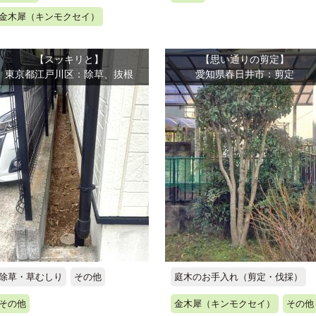
金木犀（キンモクセイ）
【スッキリと】
【思い通りの剪定】
東京都江戸川区：除草、抜根
愛知県春日井市：剪定
除草・草むしり
その他
庭木のお手入れ（剪定・伐採）
その他
金木犀（キンモクセイ）
その他