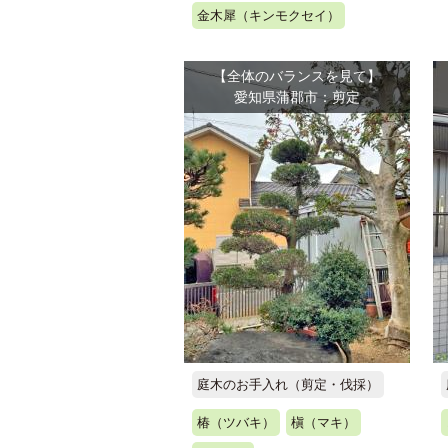
金木犀（キンモクセイ）
【全体のバランスを見て】
愛知県蒲郡市：剪定
庭木のお手入れ（剪定・伐採）
椿（ツバキ）
槇（マキ）