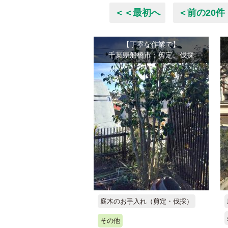
＜＜最初へ
＜前の20件
【丁寧な作業で】
千葉県船橋市：剪定、伐採
庭木のお手入れ（剪定・伐採）
その他