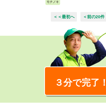
モチノキ
＜＜最初へ
＜前の20件
３分で完了