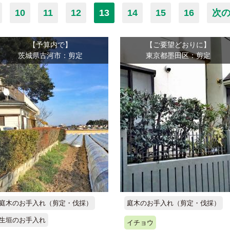
10
11
12
13
14
15
16
次の
【予算内で】
【ご要望どおりに】
茨城県古河市：剪定
東京都墨田区：剪定
庭木のお手入れ（剪定・伐採）
庭木のお手入れ（剪定・伐採）
生垣のお手入れ
イチョウ