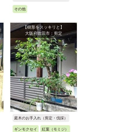
その他
【樹形をスッキリと】
大阪府吹田市：剪定
庭木のお手入れ（剪定・伐採）
ギンモクセイ
紅葉（モミジ）