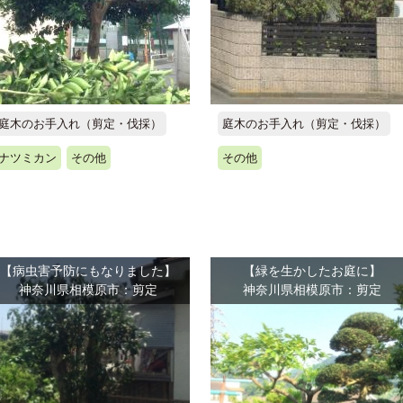
庭木のお手入れ（剪定・伐採）
庭木のお手入れ（剪定・伐採）
ナツミカン
その他
その他
【病虫害予防にもなりました】
【緑を生かしたお庭に】
神奈川県相模原市：剪定
神奈川県相模原市：剪定