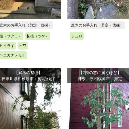
庭木のお手入れ（剪定・伐採）
庭木のお手入れ（剪定・伐採）
桜（サクラ）
柘植（ツゲ）
シュロ
ヒイラギ
ビワ
ベニカナメモチ
【庭木の整理】
【2階の窓に届くほど】
神奈川県相模原市：剪定,伐採
神奈川県相模原市：剪定