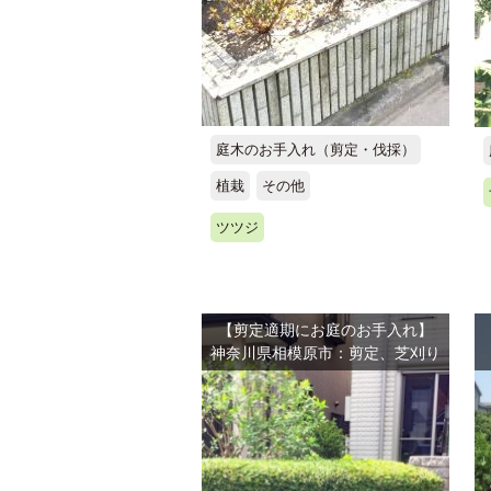
庭木のお手入れ（剪定・伐採）
植栽
その他
ツツジ
【剪定適期にお庭のお手入れ】
神奈川県相模原市：剪定、芝刈り