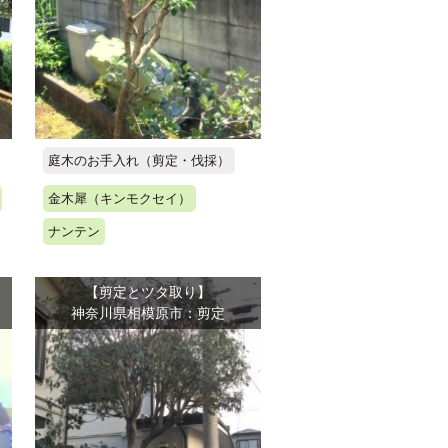
庭木のお手入れ（剪定・伐採）
金木犀（キンモクセイ）
ナンテン
【剪定とツタ取り】
神奈川県相模原市：剪定