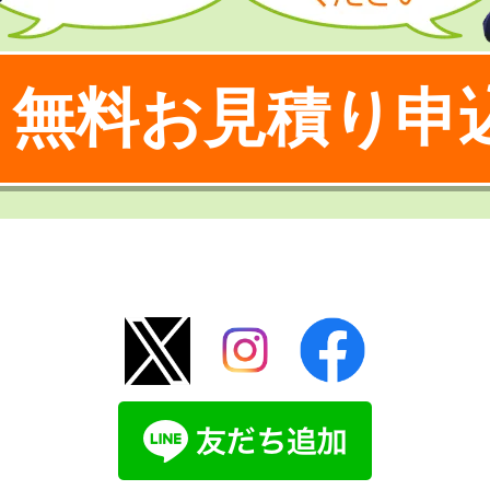
無料お見積り申
！