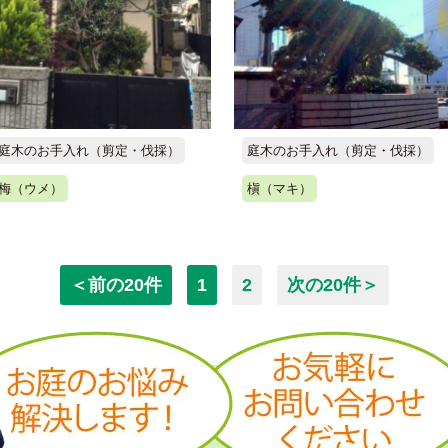
庭木のお手入れ（剪定・伐採）
庭木のお手入れ（剪定・伐採）
梅（ウメ）
槇（マキ）
＜前の20件
1
2
次の20件＞