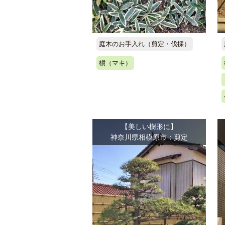
庭木のお手入れ（剪定・伐採）
槇（マキ）
【美しい樹形に】
神奈川県相模原市：剪定