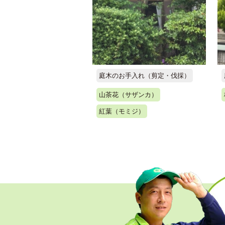
庭木のお手入れ（剪定・伐採）
山茶花（サザンカ）
紅葉（モミジ）