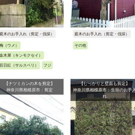
庭木のお手入れ（剪定・伐採）
庭木のお手入れ（剪定・伐採）
梅（ウメ）
その他
金木犀（キンモクセイ）
百日紅（サルスベリ）
フジ
【ナツミカンの木を剪定】
【しっかりと壁面も剪定】
神奈川県相模原市：剪定
神奈川県相模原市：生垣のお手
れ