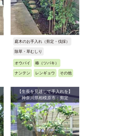
庭木のお手入れ（剪定・伐採）
除草・草むしり
オウバイ
椿（ツバキ）
ナンテン
レンギョウ
その他
【生長を見越して手入れを】
神奈川県相模原市：剪定