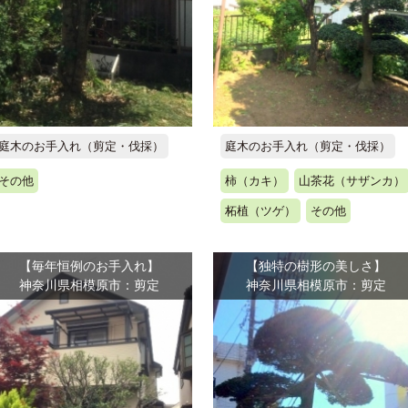
庭木のお手入れ（剪定・伐採）
庭木のお手入れ（剪定・伐採）
その他
柿（カキ）
山茶花（サザンカ）
柘植（ツゲ）
その他
【毎年恒例のお手入れ】
【独特の樹形の美しさ】
神奈川県相模原市：剪定
神奈川県相模原市：剪定