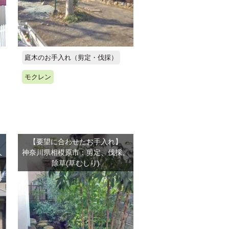
庭木のお手入れ（剪定・伐採）
モクレン
【要望に合わせたお手入れ】
入
神奈川県相模原市：剪定、伐採、
除草(草むしり)