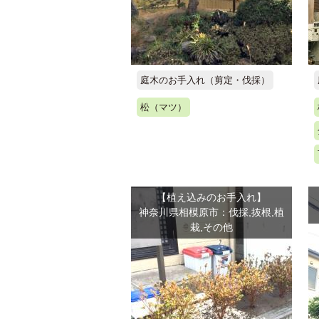
庭木のお手入れ（剪定・伐採）
松（マツ）
【植え込みのお手入れ】
神奈川県相模原市：伐採,抜根,植
栽,その他