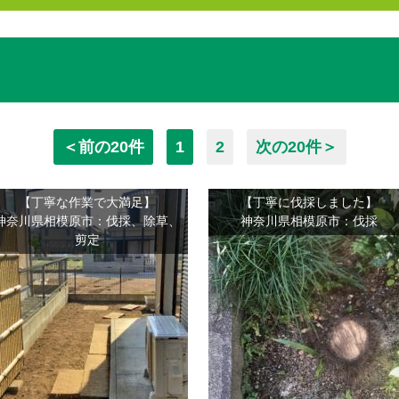
＜前の20件
1
2
次の20件＞
【丁寧な作業で大満足】
【丁寧に伐採しました】
神奈川県相模原市：伐採、除草、
神奈川県相模原市：伐採
剪定