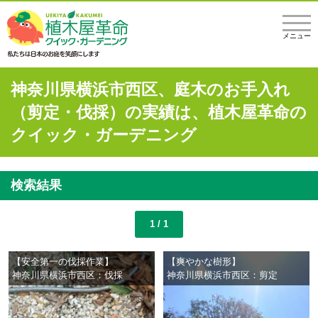
メニュー
神奈川県横浜市西区、庭木のお手入れ
（剪定・伐採）の実績は、植木屋革命の
クイック・ガーデニング
検索結果
1 / 1
【安全第一の伐採作業】
【爽やかな樹形】
神奈川県横浜市西区：伐採
神奈川県横浜市西区：剪定