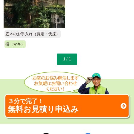
庭木のお手入れ（剪定・伐採）
槇（マキ）
1 / 1
３分で完了！
無料お見積り申込み