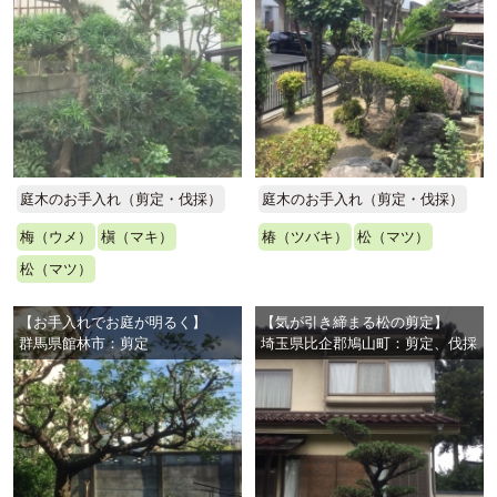
庭木のお手入れ（剪定・伐採）
庭木のお手入れ（剪定・伐採）
梅（ウメ）
槇（マキ）
椿（ツバキ）
松（マツ）
松（マツ）
【お手入れでお庭が明るく】
【気が引き締まる松の剪定】
群馬県館林市：剪定
埼玉県比企郡鳩山町：剪定、伐採