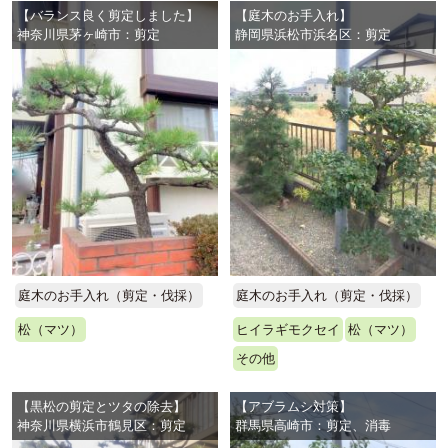
【バランス良く剪定しました】
【庭木のお手入れ】
神奈川県茅ヶ崎市：剪定
静岡県浜松市浜名区：剪定
庭木のお手入れ（剪定・伐採）
庭木のお手入れ（剪定・伐採）
松（マツ）
ヒイラギモクセイ
松（マツ）
その他
【黒松の剪定とツタの除去】
【アブラムシ対策】
神奈川県横浜市鶴見区：剪定
群馬県高崎市：剪定、消毒