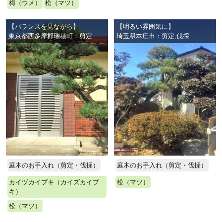
梅（ウメ）
松（マツ）
【バランスを見ながら】
【明るい雰囲気に】
東京都西多摩郡瑞穂町：剪定
埼玉県本庄市：剪定,伐採
庭木のお手入れ（剪定・伐採）
庭木のお手入れ（剪定・伐採）
カイヅカイブキ（カイズカイブ
松（マツ）
キ）
松（マツ）