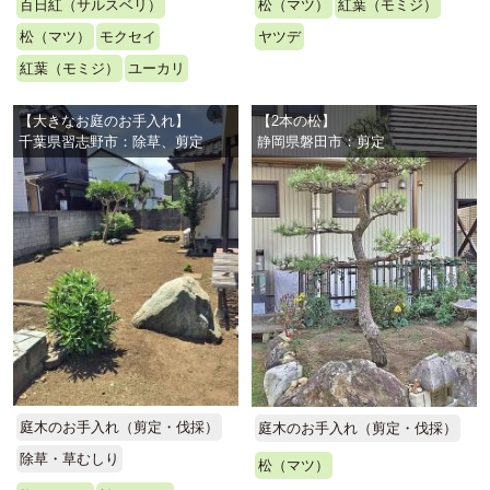
百日紅（サルスベリ）
松（マツ）
紅葉（モミジ）
松（マツ）
モクセイ
ヤツデ
紅葉（モミジ）
ユーカリ
【大きなお庭のお手入れ】
【2本の松】
千葉県習志野市：除草、剪定
静岡県磐田市：剪定
庭木のお手入れ（剪定・伐採）
庭木のお手入れ（剪定・伐採）
除草・草むしり
松（マツ）