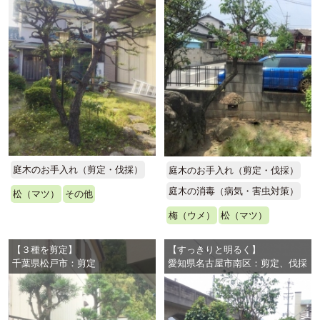
庭木のお手入れ（剪定・伐採）
庭木のお手入れ（剪定・伐採）
庭木の消毒（病気・害虫対策）
松（マツ）
その他
梅（ウメ）
松（マツ）
【３種を剪定】
【すっきりと明るく】
千葉県松戸市：剪定
愛知県名古屋市南区：剪定、伐採