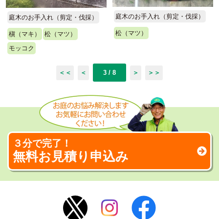
庭木のお手入れ（剪定・伐採）
庭木のお手入れ（剪定・伐採）
松（マツ）
槇（マキ）
松（マツ）
モッコク
＜＜
＜
3 / 8
＞
＞＞
３分で完了！
無料お見積り申込み