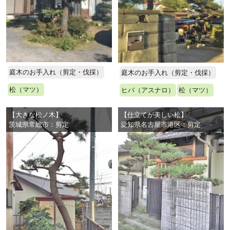
庭木のお手入れ（剪定・伐採）
庭木のお手入れ（剪定・伐採）
松（マツ）
ヒバ（アスナロ）
松（マツ）
【大きな松ノ木】
【仕立てが美しい松】
茨城県常総市：剪定
愛知県名古屋市港区：剪定