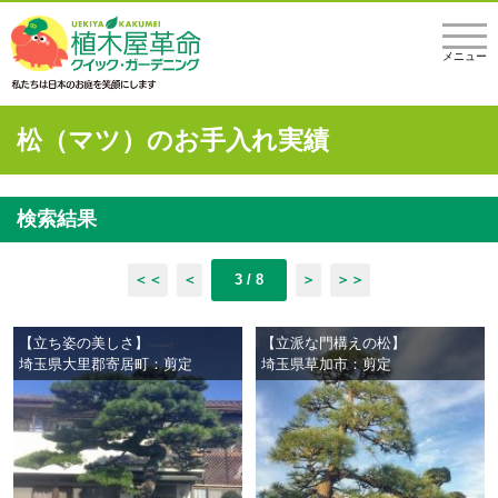
メニュー
松（マツ）のお手入れ実績
検索結果
＜＜
＜
3 / 8
＞
＞＞
【立ち姿の美しさ】
【立派な門構えの松】
埼玉県大里郡寄居町：剪定
埼玉県草加市：剪定