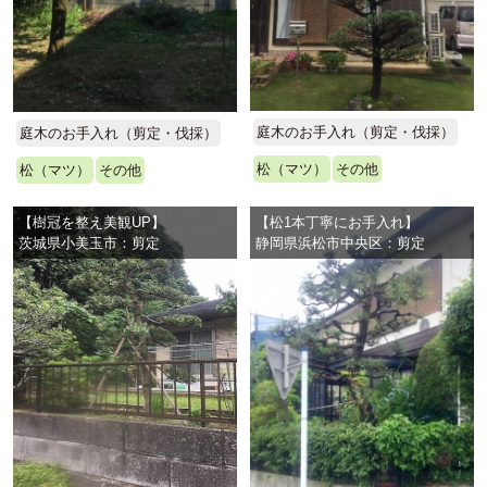
庭木のお手入れ（剪定・伐採）
庭木のお手入れ（剪定・伐採）
松（マツ）
その他
松（マツ）
その他
【樹冠を整え美観UP】
【松1本丁寧にお手入れ】
茨城県小美玉市：剪定
静岡県浜松市中央区：剪定