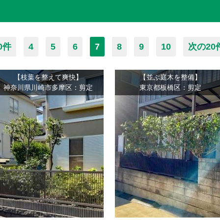
0件
4
5
6
7
8
9
10
次の20
【枝葉を整えて爽快】
【並ぶ庭木を整備】
神奈川県川崎市多摩区：剪定
東京都板橋区：剪定