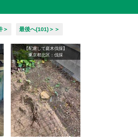
件＞
最後へ(101)＞＞
【配慮して庭木伐採】
東京都北区：伐採