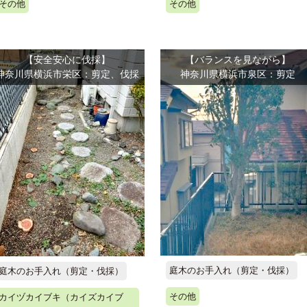
その他
その他
【安全安心に伐採】
【バランスを見ながら】
神奈川県横浜市栄区：剪定、伐採
神奈川県横浜市泉区：剪定
庭木のお手入れ（剪定・伐採）
庭木のお手入れ（剪定・伐採）
その他
カイヅカイブキ（カイズカイブ