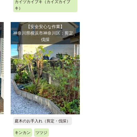
カイヅカイブキ（カイズカイブ
キ）
【安全安心な作業】
神奈川県横浜市神奈川区：剪定、
伐採
庭木のお手入れ（剪定・伐採）
キンカン
ツツジ