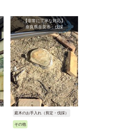
【非常に丁寧な対応】
奈良県奈良市：伐採
庭木のお手入れ（剪定・伐採）
その他