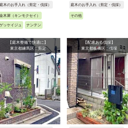
庭木のお手入れ（剪定・伐採）
庭木のお手入れ（剪定・伐採）
金木犀（キンモクセイ）
その他
ゲッケイジュ
ナンテン
【庭木整備で快適に】
【配慮ある伐採】
東京都練馬区：剪定
東京都板橋区：伐採