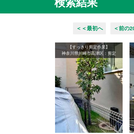
検索結果
＜＜最初へ
＜前の2
【すっきり剪定作業】
神奈川県川崎市高津区：剪定