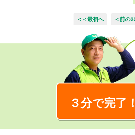
＜＜最初へ
＜前の2
３分で完了