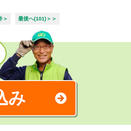
件＞
最後へ(101)＞＞
込み