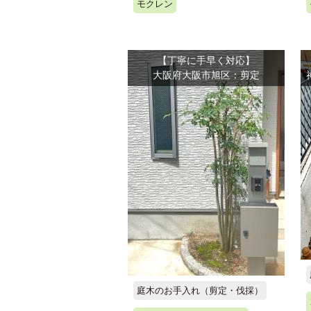
モクレン
【丁寧に手早く対応】
大阪府大阪市旭区：剪定
庭木のお手入れ（剪定・伐採）