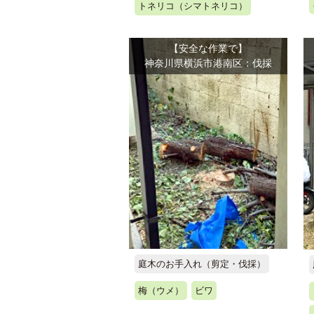
トネリコ（シマトネリコ）
【安全な作業で】
神奈川県横浜市港南区：伐採
庭木のお手入れ（剪定・伐採）
梅（ウメ）
ビワ