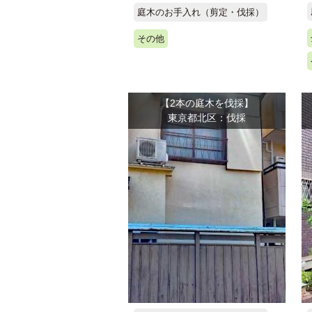
庭木のお手入れ（剪定・伐採）
その他
【2本の庭木を伐採】
東京都北区：伐採