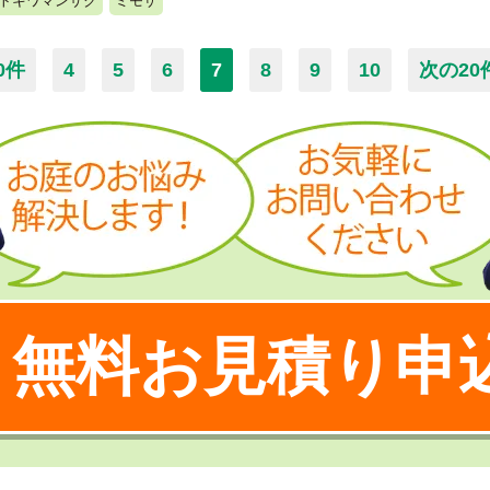
トキワマンサク
ミモザ
0件
4
5
6
7
8
9
10
次の20
無料お見積り申
！