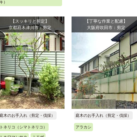
キ）
【スッキリと剪定】
【丁寧な作業と配慮】
京都府木津川市：剪定
大阪府吹田市：剪定
庭木のお手入れ（剪定・伐採）
庭木のお手入れ（剪定・伐採）
トネリコ（シマトネリコ）
アラカシ