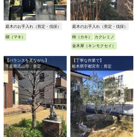
庭木のお手入れ（剪定・伐採）
庭木のお手入れ（剪定・伐採）
槇（マキ）
柿（カキ）
カクレミノ
金木犀（キンモクセイ）
【バランスを見ながら】
【丁寧な作業で】
千葉県流山市：剪定
栃木県宇都宮市：剪定