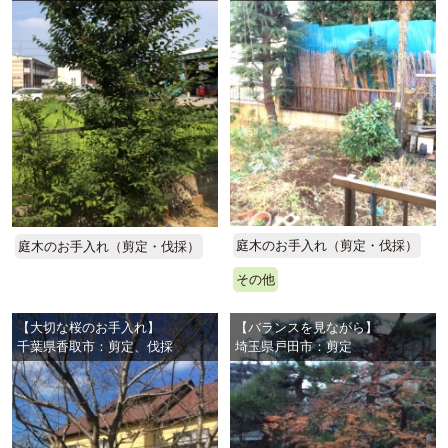
庭木のお手入れ（剪定・伐採）
庭木のお手入れ（剪定・伐採）
その他
【大切な桜のお手入れ】
【バランスを見ながら】
千葉県香取市：剪定、伐採
埼玉県戸田市：剪定