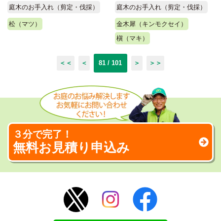
庭木のお手入れ（剪定・伐採）
庭木のお手入れ（剪定・伐採）
松（マツ）
金木犀（キンモクセイ）
槇（マキ）
＜＜
＜
81 / 101
＞
＞＞
３分で完了！
無料お見積り申込み