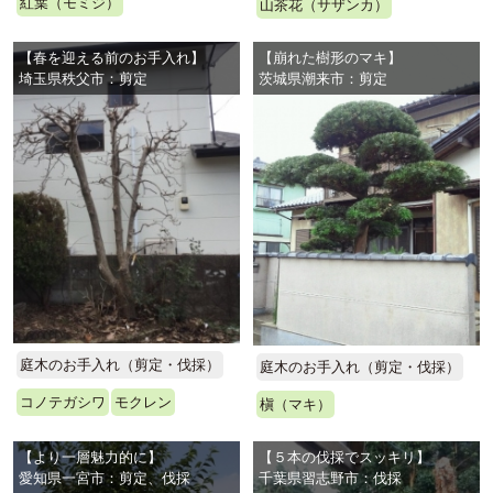
紅葉（モミジ）
山茶花（サザンカ）
【春を迎える前のお手入れ】
【崩れた樹形のマキ】
埼玉県秩父市：剪定
茨城県潮来市：剪定
庭木のお手入れ（剪定・伐採）
庭木のお手入れ（剪定・伐採）
コノテガシワ
モクレン
槇（マキ）
【より一層魅力的に】
【５本の伐採でスッキリ】
愛知県一宮市：剪定、伐採
千葉県習志野市：伐採