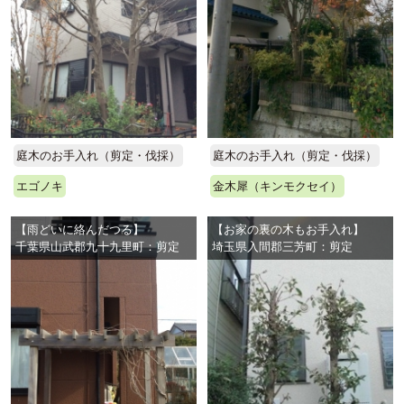
庭木のお手入れ（剪定・伐採）
庭木のお手入れ（剪定・伐採）
エゴノキ
金木犀（キンモクセイ）
【雨どいに絡んだつる】
【お家の裏の木もお手入れ】
千葉県山武郡九十九里町：剪定
埼玉県入間郡三芳町：剪定