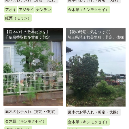
アオキ
アジサイ
ナンテン
金木犀（キンモクセイ）
紅葉（モミジ）
【庭木の中の数本だけを】
【花の時期に気をつけて】
千葉県香取郡多古町：剪定
埼玉県児玉郡美里町：剪定、伐採
庭木のお手入れ（剪定・伐採）
庭木のお手入れ（剪定・伐採）
金木犀（キンモクセイ）
金木犀（キンモクセイ）