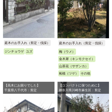
庭木のお手入れ（剪定・伐採）
庭木のお手入れ（剪定・伐採）
ジンチョウゲ
ユズ
梅（ウメ）
金木犀（キンモクセイ）
山茶花（サザンカ）
柘植（ツゲ）
その他
【高木にお困りでした】
【コンパクトに保つために】
千葉県八千代市：剪定
神奈川県川崎市麻生区：剪定