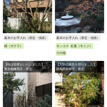
庭木のお手入れ（剪定・伐採）
庭木のお手入れ（剪定・伐採）
桜（サクラ）
モッコク
紅葉（モミジ）
その他
【柿は収穫もいたしました】
【大胆に枝先を切りました】
東京都練馬区：剪定
群馬県前橋市：剪定