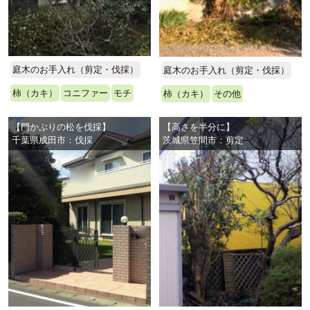
庭木のお手入れ（剪定・伐採）
庭木のお手入れ（剪定・伐採）
柿（カキ）
コニファー
モチ
柿（カキ）
その他
【門かぶりの松を伐採】
【高さを半分に】
千葉県成田市：伐採
茨城県笠間市：剪定