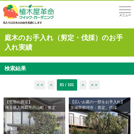
メニュー
庭木のお手入れ（剪定・伐採）のお手
入れ実績
検索結果
＜＜
＜
81 / 101
＞
＞＞
【生垣の剪定】
【広いお庭の一部をお手入れ】
埼玉県入間郡毛呂山町：剪定
茨城県那珂市：剪定、伐採