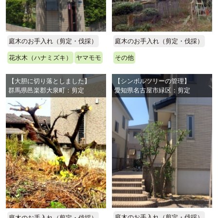
庭木のお手入れ（剪定・伐採）
庭木のお手入れ（剪定・伐採）
花水木（ハナミズキ）
ヤマモモ
その他
【大胆に切り落としました】
【シンボルツリーの管理】
群馬県邑楽郡大泉町：剪定
愛知県名古屋市緑区：剪定
庭木のお手入れ（剪定・伐採）
庭木のお手入れ（剪定・伐採）