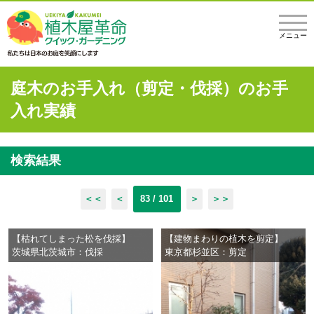
メニュー
庭木のお手入れ（剪定・伐採）のお手
入れ実績
検索結果
＜＜
＜
83 / 101
＞
＞＞
【枯れてしまった松を伐採】
【建物まわりの植木を剪定】
茨城県北茨城市：伐採
東京都杉並区：剪定