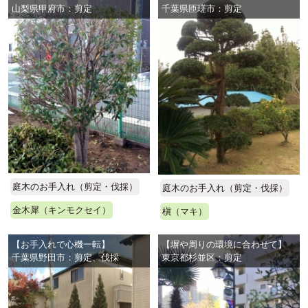
山梨県甲府市：剪定
千葉県匝瑳市：剪定
庭木のお手入れ（剪定・伐採）
庭木のお手入れ（剪定・伐採）
金木犀（キンモクセイ）
槇（マキ）
【お手入れで心機一転】
【塀や周りの環境に合わせて】
千葉県野田市：剪定、伐採
東京都杉並区：剪定