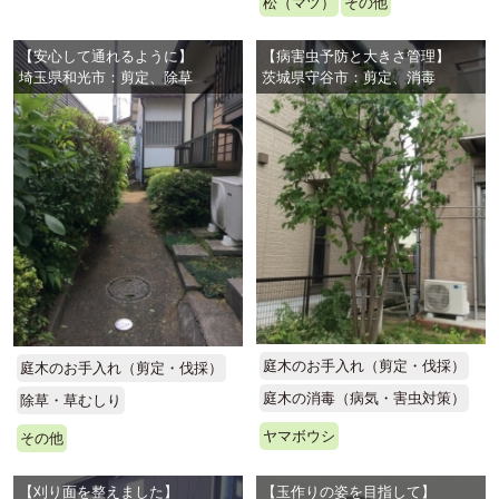
松（マツ）
その他
【安心して通れるように】
【病害虫予防と大きさ管理】
埼玉県和光市：剪定、除草
茨城県守谷市：剪定、消毒
庭木のお手入れ（剪定・伐採）
庭木のお手入れ（剪定・伐採）
庭木の消毒（病気・害虫対策）
除草・草むしり
ヤマボウシ
その他
【刈り面を整えました】
【玉作りの姿を目指して】