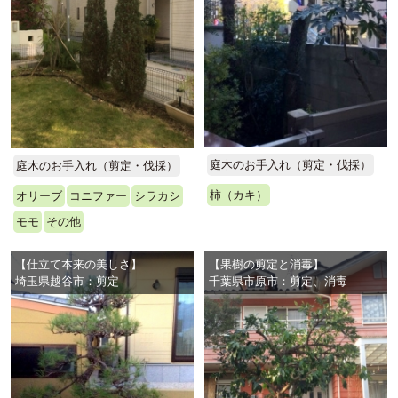
庭木のお手入れ（剪定・伐採）
庭木のお手入れ（剪定・伐採）
柿（カキ）
オリーブ
コニファー
シラカシ
モモ
その他
【仕立て本来の美しさ】
【果樹の剪定と消毒】
埼玉県越谷市：剪定
千葉県市原市：剪定、消毒