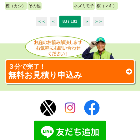
樫（カシ）
その他
ネズミモチ
槇（マキ）
＜＜
＜
83 / 101
＞
＞＞
３分で完了！
無料お見積り申込み