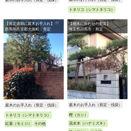
トネリコ（シマトネリコ）
【剪定適期に庭木お手入れ】
【樹木に合わせた剪定】
群馬県邑楽郡大泉町：剪定
埼玉県日高市：剪定
庭木のお手入れ（剪定・伐採）
庭木のお手入れ（剪定・伐採）
樫（カシ）
トネリコ（シマトネリコ）
花水木（ハナミズキ）
紅葉（モミジ）
その他