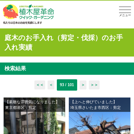
メニュー
庭木のお手入れ（剪定・伐採）のお手
入れ実績
検索結果
＜＜
＜
93 / 101
＞
＞＞
【素敵な雰囲気になりました】
【上へと伸びていました】
東京都港区：剪定
埼玉県さいたま市西区：剪定