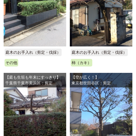
庭木のお手入れ（剪定・伐採）
庭木のお手入れ（剪定・伐採）
その他
柿（カキ）
【庭も生垣も年末にすっきり】
【空が広く！】
千葉県千葉市美浜区：剪定
東京都世田谷区：剪定