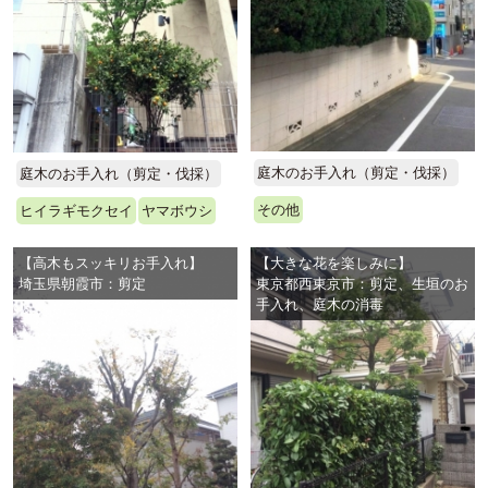
庭木のお手入れ（剪定・伐採）
庭木のお手入れ（剪定・伐採）
その他
ヒイラギモクセイ
ヤマボウシ
【高木もスッキリお手入れ】
【大きな花を楽しみに】
埼玉県朝霞市：剪定
東京都西東京市：剪定、生垣のお
手入れ、庭木の消毒