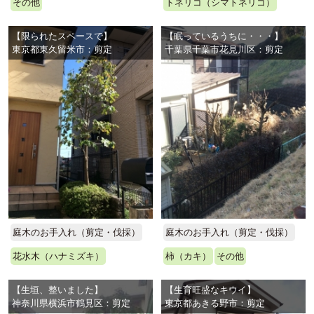
その他
トネリコ（シマトネリコ）
【限られたスペースで】
【眠っているうちに・・・】
東京都東久留米市：剪定
千葉県千葉市花見川区：剪定
庭木のお手入れ（剪定・伐採）
庭木のお手入れ（剪定・伐採）
花水木（ハナミズキ）
柿（カキ）
その他
【生垣、整いました】
【生育旺盛なキウイ】
神奈川県横浜市鶴見区：剪定
東京都あきる野市：剪定