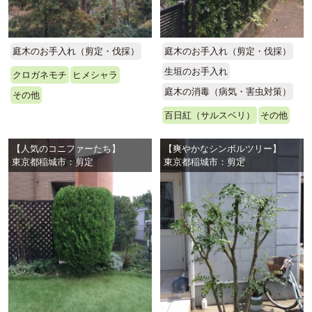
庭木のお手入れ（剪定・伐採）
庭木のお手入れ（剪定・伐採）
生垣のお手入れ
クロガネモチ
ヒメシャラ
庭木の消毒（病気・害虫対策）
その他
百日紅（サルスベリ）
その他
【人気のコニファーたち】
【爽やかなシンボルツリー】
東京都稲城市：剪定
東京都稲城市：剪定