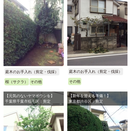
庭木のお手入れ（剪定・伐採）
庭木のお手入れ（剪定・伐採）
その他
桜（サクラ）
その他
【元気のないヤマボウシを】
【新年を迎える準備！】
千葉県千葉市稲毛区：剪定
東京都渋谷区：剪定