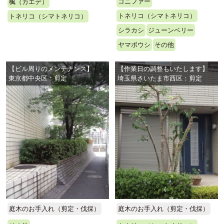
コニファー
楓（カエデ）
トネリコ（シマトネリコ）
トネリコ（シマトネリコ）
シラカシ
ジューンベリー
ヤマボウシ
その他
【ビル周りのメンテナンス】
【作業日の調整もいたします】
東京都中央区：剪定
埼玉県さいたま市西区：剪定
庭木のお手入れ（剪定・伐採）
庭木のお手入れ（剪定・伐採）