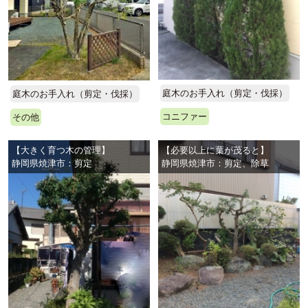
庭木のお手入れ（剪定・伐採）
庭木のお手入れ（剪定・伐採）
コニファー
その他
【大きく育つ木の管理】
【必要以上に葉が茂ると】
静岡県焼津市：剪定
静岡県焼津市：剪定、除草