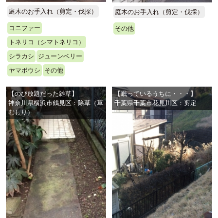
庭木のお手入れ（剪定・伐採）
庭木のお手入れ（剪定・伐採）
コニファー
その他
トネリコ（シマトネリコ）
シラカシ
ジューンベリー
ヤマボウシ
その他
【のび放題だった雑草】
【眠っているうちに・・・】
神奈川県横浜市鶴見区：除草（草
千葉県千葉市花見川区：剪定
むしり）