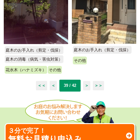
庭木のお手入れ（剪定・伐採）
庭木のお手入れ（剪定・伐採）
庭木の消毒（病気・害虫対策）
その他
花水木（ハナミズキ）
その他
＜＜
＜
39 / 42
＞
＞＞
３分で完了！
無料お見積り申込み