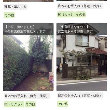
庭木のお手入れ（剪定・伐採）
除草・草むしり
柿（カキ）
その他
その他
【生垣、整いました】
【生育旺盛なキウイ】
神奈川県横浜市鶴見区：剪定
東京都あきる野市：剪定
庭木のお手入れ（剪定・伐採）
庭木のお手入れ（剪定・伐採）
その他
桜（サクラ）
その他