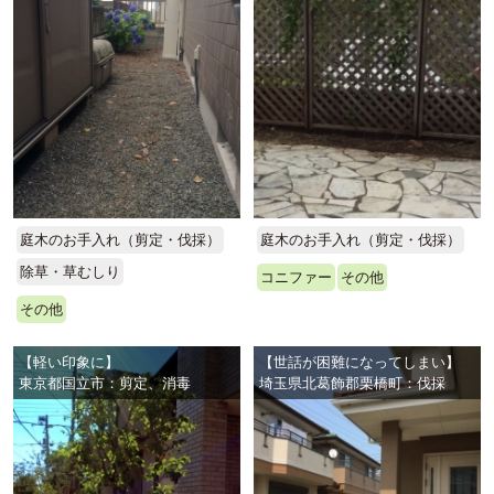
庭木のお手入れ（剪定・伐採）
庭木のお手入れ（剪定・伐採）
除草・草むしり
コニファー
その他
その他
【軽い印象に】
【世話が困難になってしまい】
東京都国立市：剪定、消毒
埼玉県北葛飾郡栗橋町：伐採