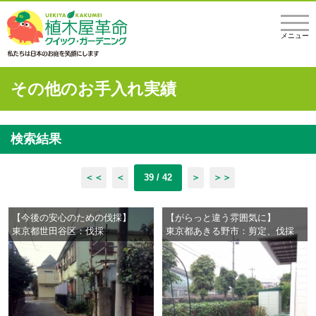
メニュー
その他のお手入れ実績
検索結果
＜＜
＜
39 / 42
＞
＞＞
【今後の安心のための伐採】
【がらっと違う雰囲気に】
東京都世田谷区：伐採
東京都あきる野市：剪定、伐採