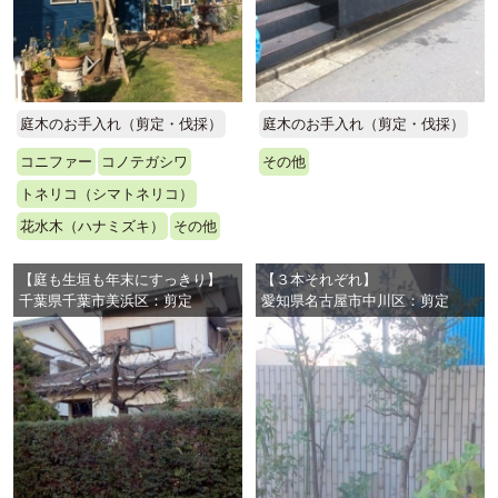
庭木のお手入れ（剪定・伐採）
庭木のお手入れ（剪定・伐採）
コニファー
コノテガシワ
その他
トネリコ（シマトネリコ）
花水木（ハナミズキ）
その他
【庭も生垣も年末にすっきり】
【３本それぞれ】
千葉県千葉市美浜区：剪定
愛知県名古屋市中川区：剪定