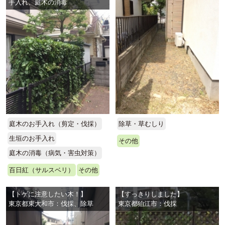
手入れ、庭木の消毒
庭木のお手入れ（剪定・伐採）
除草・草むしり
生垣のお手入れ
その他
庭木の消毒（病気・害虫対策）
百日紅（サルスベリ）
その他
【トゲに注意したい木！】
【すっきりしました】
東京都東大和市：伐採、除草
東京都狛江市：伐採