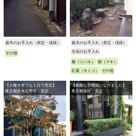
庭木のお手入れ（剪定・伐採）
庭木のお手入れ（剪定・伐採）
生垣のお手入れ
その他
椿（ツバキ）
槇（マキ）
紅葉（モミジ）
その他
【６種８本でも１日で剪定】
【素敵な雰囲気になりました】
東京都あきる野市：剪定
東京都港区：剪定