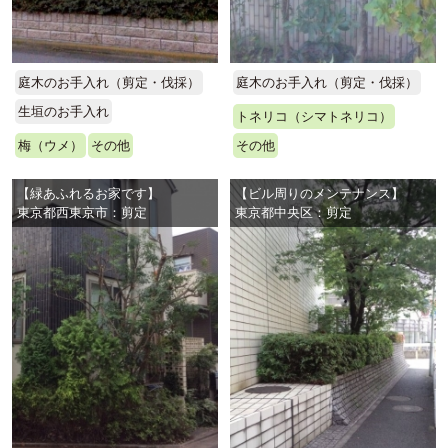
庭木のお手入れ（剪定・伐採）
庭木のお手入れ（剪定・伐採）
生垣のお手入れ
トネリコ（シマトネリコ）
梅（ウメ）
その他
その他
【緑あふれるお家です】
【ビル周りのメンテナンス】
東京都西東京市：剪定
東京都中央区：剪定