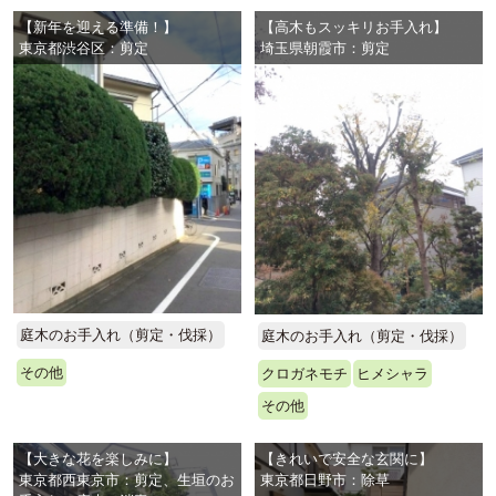
【新年を迎える準備！】
【高木もスッキリお手入れ】
東京都渋谷区：剪定
埼玉県朝霞市：剪定
庭木のお手入れ（剪定・伐採）
庭木のお手入れ（剪定・伐採）
その他
クロガネモチ
ヒメシャラ
その他
【大きな花を楽しみに】
【きれいで安全な玄関に】
東京都西東京市：剪定、生垣のお
東京都日野市：除草