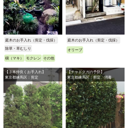
庭木のお手入れ（剪定・伐採）
庭木のお手入れ（剪定・伐採）
除草・草むしり
オリーブ
槇（マキ）
モクレン
その他
【３本仲良くお手入れ】
【チャドクガの予防】
東京都練馬区：剪定
東京都練馬区：剪定、消毒