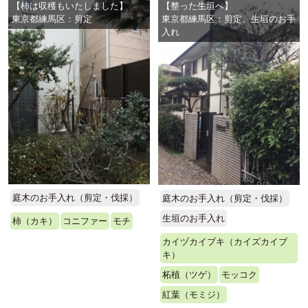
【柿は収穫もいたしました】
【整った生垣へ】
東京都練馬区：剪定
東京都練馬区：剪定、生垣のお手
入れ
庭木のお手入れ（剪定・伐採）
庭木のお手入れ（剪定・伐採）
生垣のお手入れ
柿（カキ）
コニファー
モチ
カイヅカイブキ（カイズカイブ
キ）
柘植（ツゲ）
モッコク
紅葉（モミジ）