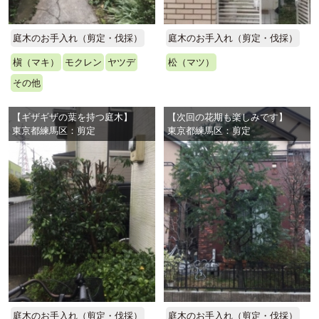
庭木のお手入れ（剪定・伐採）
庭木のお手入れ（剪定・伐採）
槇（マキ）
モクレン
ヤツデ
松（マツ）
その他
【ギザギザの葉を持つ庭木】
【次回の花期も楽しみです】
東京都練馬区：剪定
東京都練馬区：剪定
庭木のお手入れ（剪定・伐採）
庭木のお手入れ（剪定・伐採）