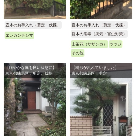
庭木のお手入れ（剪定・伐採）
庭木のお手入れ（剪定・伐採）
庭木の消毒（病気・害虫対策）
エレガンテシマ
山茶花（サザンカ）
ツツジ
その他
【賑やかな庭を良い状態に】
【樹形が乱れていました】
東京都練馬区：剪定、伐採
東京都練馬区：剪定