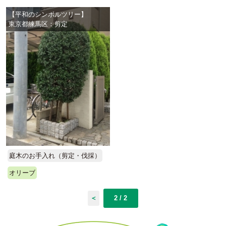
【平和のシンボルツリー】
東京都練馬区：剪定
庭木のお手入れ（剪定・伐採）
オリーブ
＜
2 / 2