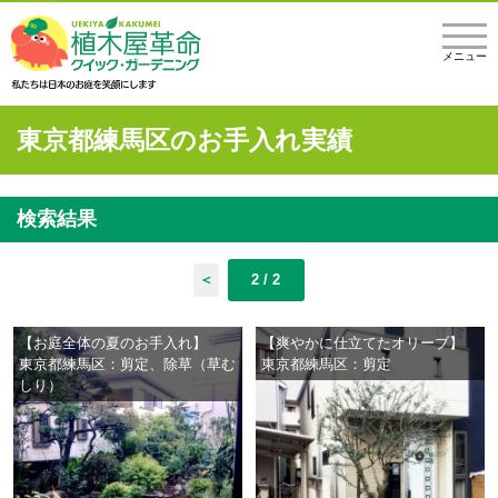
メニュー
東京都練馬区のお手入れ実績
検索結果
＜
2 / 2
【お庭全体の夏のお手入れ】
【爽やかに仕立てたオリーブ】
東京都練馬区：剪定、除草（草む
東京都練馬区：剪定
しり）