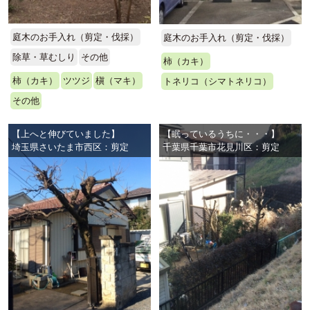
庭木のお手入れ（剪定・伐採）
庭木のお手入れ（剪定・伐採）
除草・草むしり
その他
柿（カキ）
柿（カキ）
ツツジ
槇（マキ）
トネリコ（シマトネリコ）
その他
【上へと伸びていました】
【眠っているうちに・・・】
埼玉県さいたま市西区：剪定
千葉県千葉市花見川区：剪定