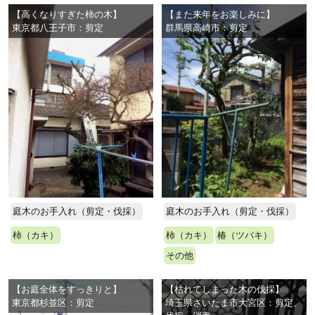
【高くなりすぎた柿の木】
【また来年をお楽しみに】
東京都八王子市：剪定
群馬県高崎市：剪定
庭木のお手入れ（剪定・伐採）
庭木のお手入れ（剪定・伐採）
柿（カキ）
柿（カキ）
椿（ツバキ）
その他
【お庭全体をすっきりと】
【枯れてしまった木の伐採】
東京都杉並区：剪定
埼玉県さいたま市大宮区：剪定、