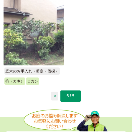
庭木のお手入れ（剪定・伐採）
柿（カキ）
ミカン
＜
5 / 5