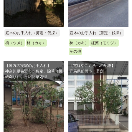
庭木のお手入れ（剪定・伐採）
庭木のお手入れ（剪定・伐採）
梅（ウメ）
柿（カキ）
柿（カキ）
紅葉（モミジ）
その他
【遠方の実家のお手入れ】
【電線やご近所への配慮】
神奈川県秦野市：剪定、除草（機
群馬県前橋市：剪定
械刈り）、土壌防草処理