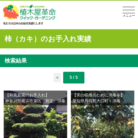
メニュー
柿（カキ）のお手入れ実績
検索結果
＜
5 / 5
【和風庭園のお手入れ】
【実の収穫のために消毒を】
神奈川県横浜市泉区：剪定、消毒
愛知県丹羽郡大口町：消毒