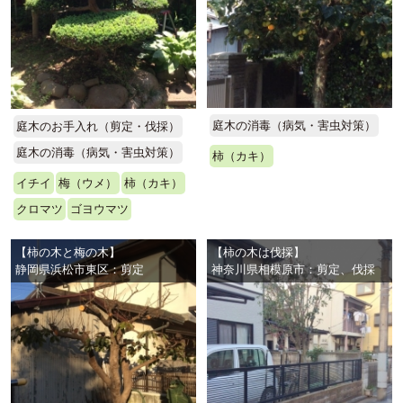
庭木の消毒（病気・害虫対策）
庭木のお手入れ（剪定・伐採）
庭木の消毒（病気・害虫対策）
柿（カキ）
イチイ
梅（ウメ）
柿（カキ）
クロマツ
ゴヨウマツ
【柿の木と梅の木】
【柿の木は伐採】
静岡県浜松市東区：剪定
神奈川県相模原市：剪定、伐採