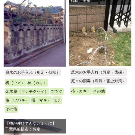
伐採、消毒
庭木のお手入れ（剪定・伐採）
庭木のお手入れ（剪定・伐採）
庭木の消毒（病気・害虫対策）
梅（ウメ）
柿（カキ）
柿（カキ）
その他
金木犀（キンモクセイ）
ツツジ
椿（ツバキ）
槇（マキ）
モチ
その他
【柿が伸びすぎないように】
千葉県船橋市：剪定