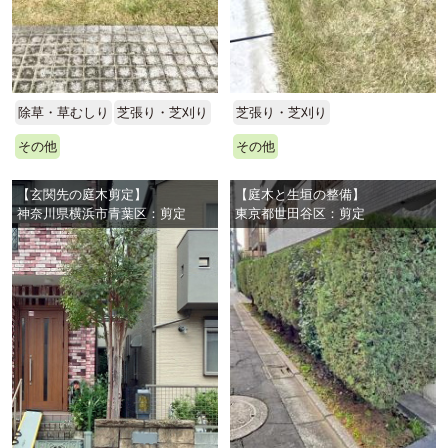
除草・草むしり
芝張り・芝刈り
芝張り・芝刈り
その他
その他
【玄関先の庭木剪定】
【庭木と生垣の整備】
神奈川県横浜市青葉区：剪定
東京都世田谷区：剪定