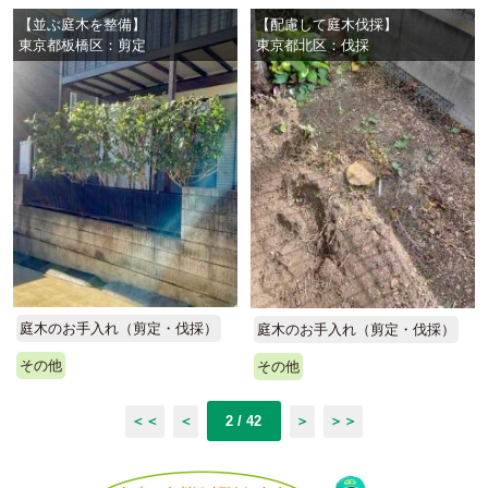
【並ぶ庭木を整備】
【配慮して庭木伐採】
東京都板橋区：剪定
東京都北区：伐採
庭木のお手入れ（剪定・伐採）
庭木のお手入れ（剪定・伐採）
その他
その他
＜＜
＜
2 / 42
＞
＞＞