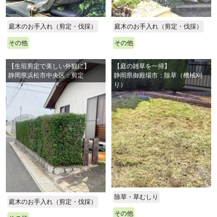
庭木のお手入れ（剪定・伐採）
庭木のお手入れ（剪定・伐採）
その他
その他
【生垣剪定で美しい外観に】
【庭の雑草を一掃】
静岡県浜松市中央区：剪定
静岡県御殿場市：除草（機械刈
り）
除草・草むしり
庭木のお手入れ（剪定・伐採）
その他