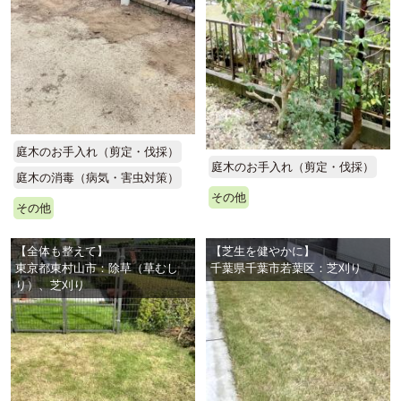
庭木のお手入れ（剪定・伐採）
庭木のお手入れ（剪定・伐採）
庭木の消毒（病気・害虫対策）
その他
その他
【全体も整えて】
【芝生を健やかに】
東京都東村山市：除草（草むし
千葉県千葉市若葉区：芝刈り
り）、芝刈り