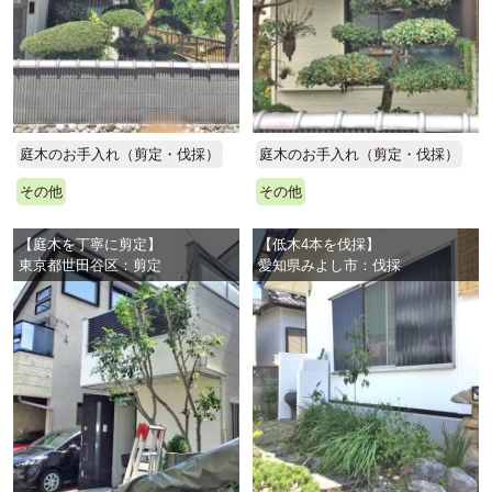
庭木のお手入れ（剪定・伐採）
庭木のお手入れ（剪定・伐採）
その他
その他
【庭木を丁寧に剪定】
【低木4本を伐採】
東京都世田谷区：剪定
愛知県みよし市：伐採