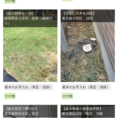
その他
【庭の雑草を一掃】
【安全に大木を伐採】
静岡県富士宮市：除草（機械刈
東京都大田区：伐採
り）
庭木のお手入れ（剪定・伐採）
庭木のお手入れ（剪定・伐採）
その他
その他
【庭木剪定で爽やか】
【庭木整備と病害虫予防】
東京都世田谷区：剪定
東京都品川区：剪定、消毒