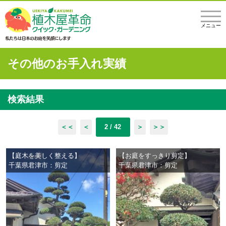
メニュー
その他のお手入れ実績
検索結果
＜＜
＜
2 / 42
＞
＞＞
【庭木を美しく整える】
【お庭をすっきり剪定】
千葉県君津市：剪定
千葉県君津市：剪定