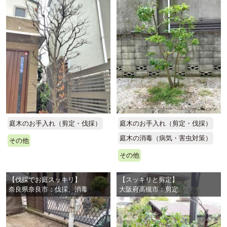
庭木のお手入れ（剪定・伐採）
庭木のお手入れ（剪定・伐採）
庭木の消毒（病気・害虫対策）
その他
その他
【伐採でお庭スッキリ】
【スッキリと剪定】
奈良県奈良市：伐採、消毒
大阪府高槻市：剪定