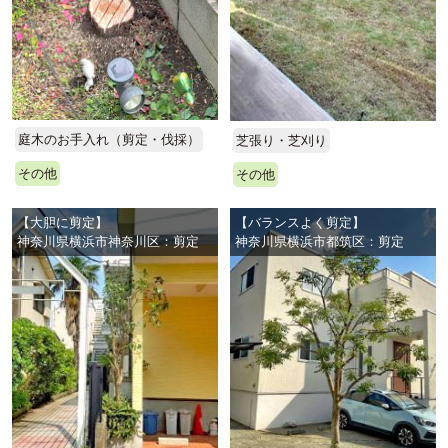
庭木のお手入れ（剪定・伐採）
芝張り・芝刈り
その他
その他
【大胆に剪定】
【バランスよく剪定】
神奈川県横浜市神奈川区：剪定
神奈川県横浜市都筑区：剪定