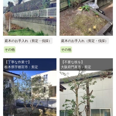
庭木のお手入れ（剪定・伐採）
庭木のお手入れ（剪定・伐採）
その他
その他
【丁寧な作業で】
【不要な枝を】
栃木県宇都宮市：剪定
大阪府門真市：剪定