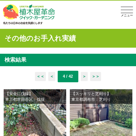
メニュー
その他のお手入れ実績
検索結果
＜＜
＜
4 / 42
＞
＞＞
【安全に伐採】
【スッキリと芝刈り】
東京都世田谷区：伐採
東京都調布市：芝刈り