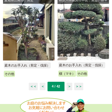
愛知県江南市：剪定
神奈川県横浜市中区：剪定、除草
庭木のお手入れ（剪定・伐採）
庭木のお手入れ（剪定・伐採）
槇（マキ）
その他
その他
＜＜
＜
4 / 42
＞
＞＞