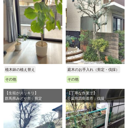
植木鉢の植え替え
庭木のお手入れ（剪定・伐採）
その他
その他
【生垣がスッキリ】
【丁寧な作業で】
群馬県みどり市：剪定
千葉県四街道市：伐採