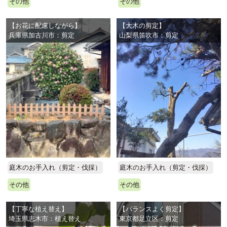
その他
その他
【お花に配慮しながら】
【大木の剪定】
兵庫県加古川市：剪定
山梨県笛吹市：剪定
庭木のお手入れ（剪定・伐採）
庭木のお手入れ（剪定・伐採）
その他
その他
【丁寧な植え替え】
【バランスよく剪定】
埼玉県志木市：植え替え
東京都足立区：剪定