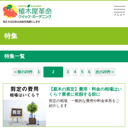
メニュー
特集
特集一覧
＜前の20件
1
2
3
4
5
6
次の20件＞
【庭木の剪定】費用・料金の相場はい
くら？業者に依頼する前に
剪定の相場、一般的な費用や料金体系をご
紹介します