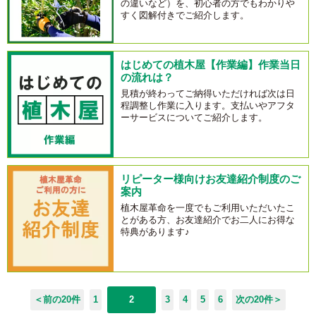
の違いなど）を、初心者の方でもわかりや
すく図解付きでご紹介します。
はじめての植木屋【作業編】作業当日
の流れは？
見積が終わってご納得いただければ次は日
程調整し作業に入ります。支払いやアフタ
ーサービスについてご紹介します。
リピーター様向けお友達紹介制度のご
案内
植木屋革命を一度でもご利用いただいたこ
とがある方、お友達紹介でお二人にお得な
特典があります♪
＜前の20件
1
2
3
4
5
6
次の20件＞