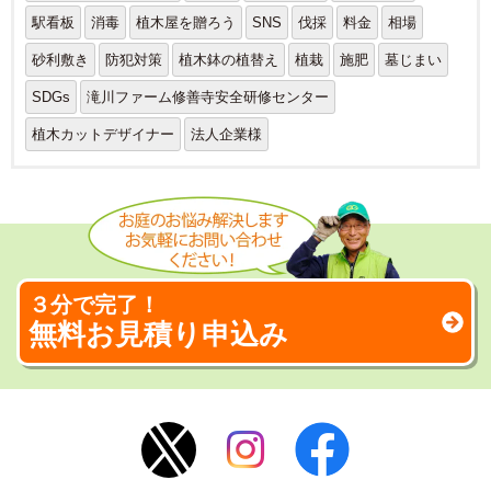
駅看板
消毒
植木屋を贈ろう
SNS
伐採
料金
相場
砂利敷き
防犯対策
植木鉢の植替え
植栽
施肥
墓じまい
SDGs
滝川ファーム修善寺安全研修センター
植木カットデザイナー
法人企業様
３分で完了！
無料お見積り申込み