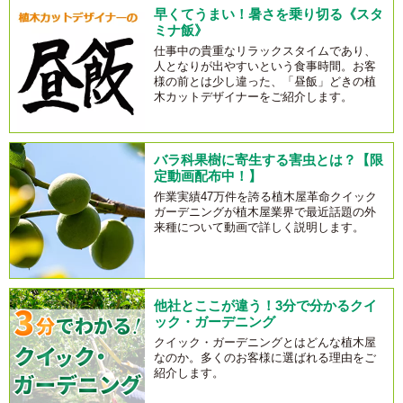
早くてうまい！暑さを乗り切る《スタ
ミナ飯》
仕事中の貴重なリラックスタイムであり、
人となりが出やすいという食事時間。お客
様の前とは少し違った、「昼飯」どきの植
木カットデザイナーをご紹介します。
バラ科果樹に寄生する害虫とは？【限
定動画配布中！】
作業実績47万件を誇る植木屋革命クイック
ガーデニングが植木屋業界で最近話題の外
来種について動画で詳しく説明します。
他社とここが違う！3分で分かるクイ
ック・ガーデニング
クイック・ガーデニングとはどんな植木屋
なのか。多くのお客様に選ばれる理由をご
紹介します。