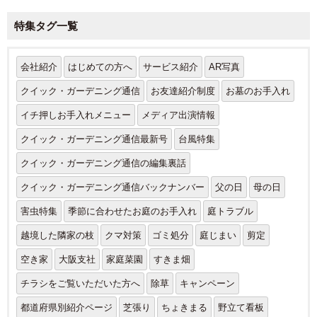
特集タグ一覧
会社紹介
はじめての方へ
サービス紹介
AR写真
クイック・ガーデニング通信
お友達紹介制度
お墓のお手入れ
イチ押しお手入れメニュー
メディア出演情報
クイック・ガーデニング通信最新号
台風特集
クイック・ガーデニング通信の編集裏話
クイック・ガーデニング通信バックナンバー
父の日
母の日
害虫特集
季節に合わせたお庭のお手入れ
庭トラブル
越境した隣家の枝
クマ対策
ゴミ処分
庭じまい
剪定
空き家
大阪支社
家庭菜園
すきま畑
チラシをご覧いただいた方へ
除草
キャンペーン
都道府県別紹介ページ
芝張り
ちょきまる
野立て看板