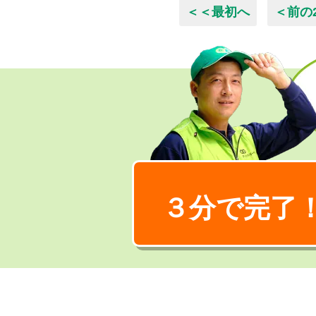
＜＜最初へ
＜前の
３分で完了