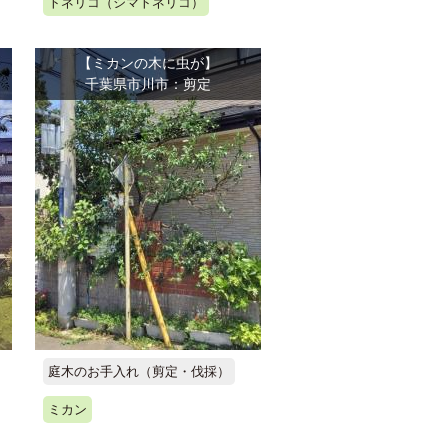
トネリコ（シマトネリコ）
【ミカンの木に虫が】
千葉県市川市：剪定
庭木のお手入れ（剪定・伐採）
ミカン