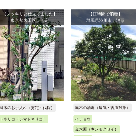
【スッキリと仕立てました】
【短時間で消毒】
東京都大田区：剪定
群馬県渋川市：消毒
庭木のお手入れ（剪定・伐採）
庭木の消毒（病気・害虫対策）
トネリコ（シマトネリコ）
イチョウ
金木犀（キンモクセイ）