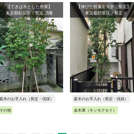
【てきぱきとした作業】
【伸びた枝葉を大胆に剪定】
東京都杉並区：剪定,消毒
東京都杉並区：剪定
庭木のお手入れ（剪定・伐採）
庭木のお手入れ（剪定・伐採）
その他
金木犀（キンモクセイ）