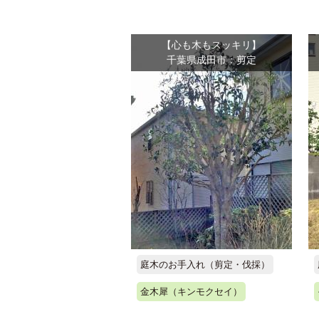
【心も木もスッキリ】
千葉県成田市：剪定
庭木のお手入れ（剪定・伐採）
金木犀（キンモクセイ）