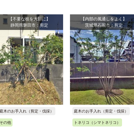
【不要な枝を大胆に】
【内部の風通しをよく】
静岡県磐田市：剪定
茨城県石岡市：剪定
庭木のお手入れ（剪定・伐採）
庭木のお手入れ（剪定・伐採）
その他
トネリコ（シマトネリコ）