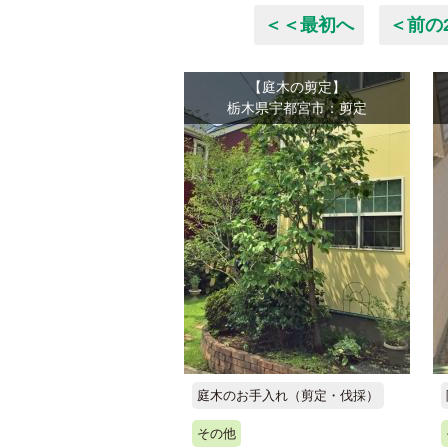
＜＜最初へ
＜前の
【庭木の剪定】
栃木県宇都宮市：剪定
庭木のお手入れ（剪定・伐採）
その他