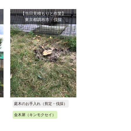
【当日見積もりと作業】
東京都調布市：伐採
庭木のお手入れ（剪定・伐採）
金木犀（キンモクセイ）