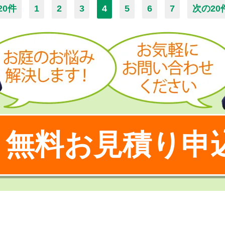
20件
1
2
3
4
5
6
7
次の20
無料お見積り申
！