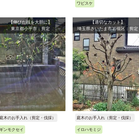
ワビスケ
【伸びた枝を大胆に】
【適切なカット】
東京都小平市：剪定
埼玉県さいたま市岩槻区：剪定
庭木のお手入れ（剪定・伐採）
庭木のお手入れ（剪定・伐採）
ギンモクセイ
イロハモミジ