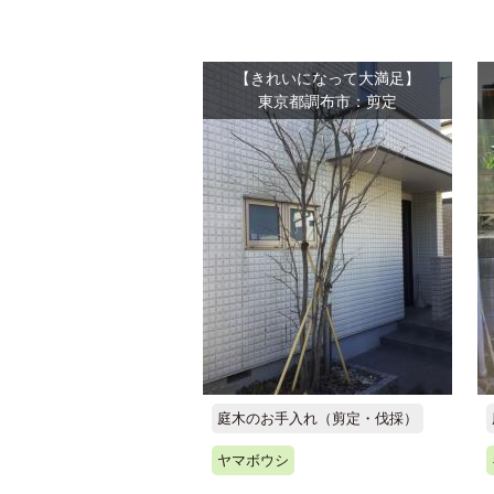
【きれいになって大満足】
東京都調布市：剪定
庭木のお手入れ（剪定・伐採）
ヤマボウシ