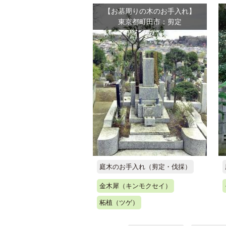
【お墓周りの木のお手入れ】
東京都町田市：剪定
庭木のお手入れ（剪定・伐採）
金木犀（キンモクセイ）
柘植（ツゲ）