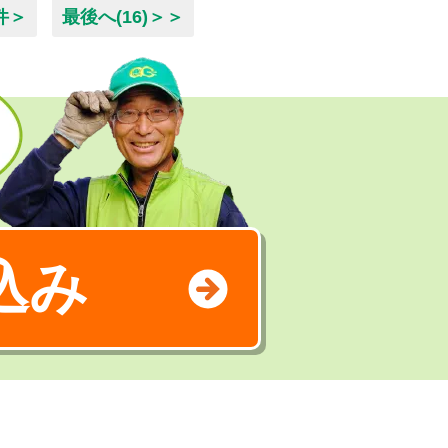
件＞
最後へ(16)＞＞
込み