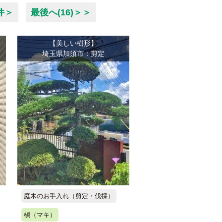
件＞
最後へ(16)＞＞
【美しい樹形】
埼玉県加須市：剪定
庭木のお手入れ（剪定・伐採）
槇（マキ）