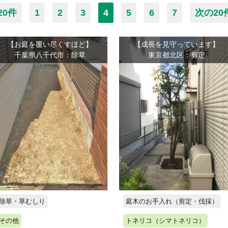
20件
1
2
3
4
5
6
7
次の20
【お庭を覆い尽くすほど】
【成長を見守っています】
千葉県八千代市：除草
東京都北区：剪定
除草・草むしり
庭木のお手入れ（剪定・伐採）
その他
トネリコ（シマトネリコ）