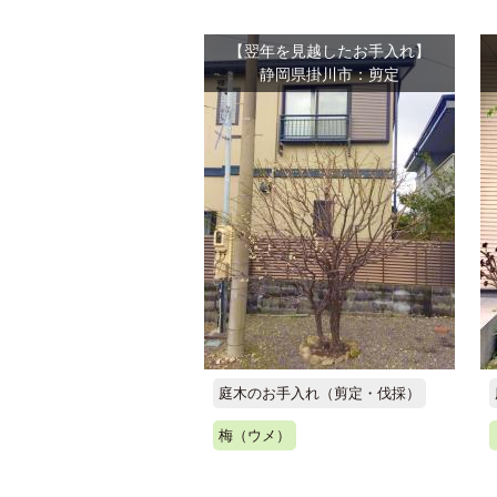
【翌年を見越したお手入れ】
静岡県掛川市：剪定
庭木のお手入れ（剪定・伐採）
梅（ウメ）