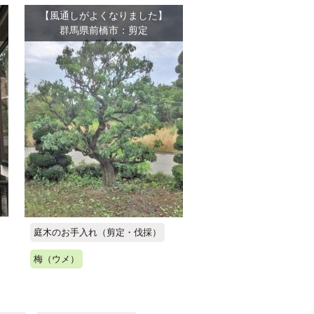
【風通しがよくなりました】
群馬県前橋市：剪定
庭木のお手入れ（剪定・伐採）
梅（ウメ）