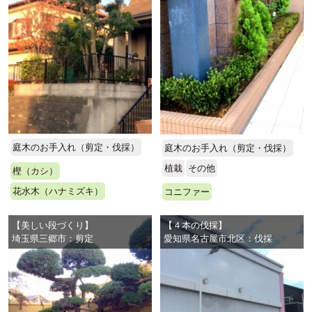
庭木のお手入れ（剪定・伐採）
庭木のお手入れ（剪定・伐採）
植栽
その他
樫（カシ）
花水木（ハナミズキ）
コニファー
【美しい段づくり】
【４本の伐採】
埼玉県三郷市：剪定
愛知県名古屋市北区：伐採