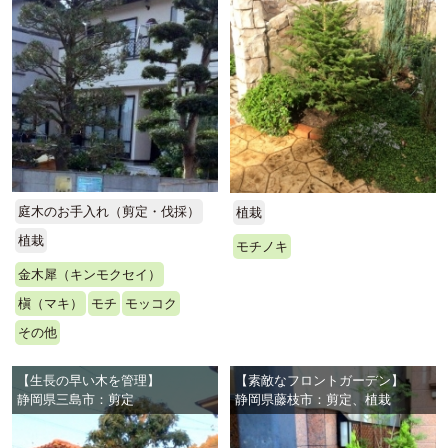
庭木のお手入れ（剪定・伐採）
植栽
植栽
モチノキ
金木犀（キンモクセイ）
槇（マキ）
モチ
モッコク
その他
【生長の早い木を管理】
【素敵なフロントガーデン】
静岡県三島市：剪定
静岡県藤枝市：剪定、植栽