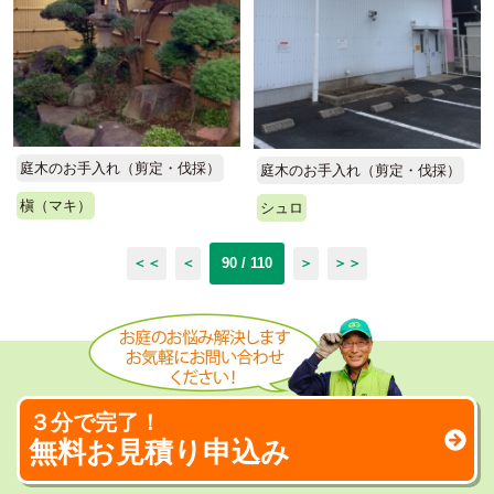
庭木のお手入れ（剪定・伐採）
庭木のお手入れ（剪定・伐採）
槇（マキ）
シュロ
＜＜
＜
90 / 110
＞
＞＞
３分で完了！
無料お見積り申込み