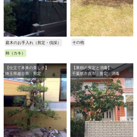
その他
庭木のお手入れ（剪定・伐採）
柿（カキ）
【仕立て本来の美しさ】
【果樹の剪定と消毒】
埼玉県越谷市：剪定
千葉県市原市：剪定、消毒