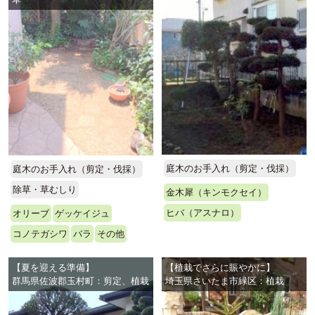
庭木のお手入れ（剪定・伐採）
庭木のお手入れ（剪定・伐採）
除草・草むしり
金木犀（キンモクセイ）
ヒバ（アスナロ）
オリーブ
ゲッケイジュ
コノテガシワ
バラ
その他
【夏を迎える準備】
【植栽でさらに賑やかに】
群馬県佐波郡玉村町：剪定、植栽
埼玉県さいたま市緑区：植栽