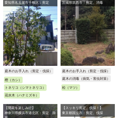
愛知県名古屋市千種区：剪定
茨城県筑西市：剪定、消毒
庭木のお手入れ（剪定・伐採）
庭木のお手入れ（剪定・伐採）
庭木の消毒（病気・害虫対策）
樫（カシ）
トネリコ（シマトネリコ）
松（マツ）
花水木（ハナミズキ）
【開花を楽しみに】
【スッキリ剪定、伐採！】
神奈川県横浜市港北区：剪定、除
東京都国立市：剪定、伐採
草