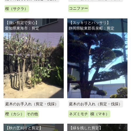
コニファー
桜（サクラ）
【強い剪定で安心】
【スッキリとバッサリ】
愛知県東海市：剪定
静岡県駿東郡長泉町：剪定
庭木のお手入れ（剪定・伐採）
庭木のお手入れ（剪定・伐採）
樫（カシ）
その他
ネズミモチ
槇（マキ）
【秋の芝刈りと剪定】
【緑を残した剪定】