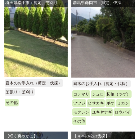
埼玉県幸手市：剪定、芝刈り
群馬県藤岡市：剪定、伐採
庭木のお手入れ（剪定・伐採）
庭木のお手入れ（剪定・伐採）
芝張り・芝刈り
コデマリ
シュロ
柘植（ツゲ）
その他
ツツジ
ヒサカキ
ボケ
ミカン
モクレン
ユキヤナギ
ロウバイ
その他
【軽く爽やかに】
【４本の松の伐採】