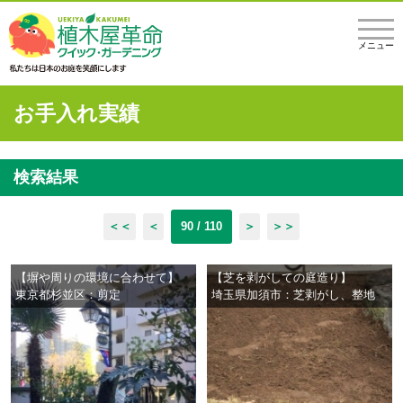
メニュー
お手入れ実績
検索結果
＜＜
＜
90 / 110
＞
＞＞
【塀や周りの環境に合わせて】
【芝を剥がしての庭造り】
東京都杉並区：剪定
埼玉県加須市：芝剥がし、整地