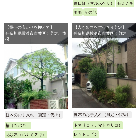
百日紅（サルスベリ）
モミノキ
モモ
その他
【横への広がりを抑えて】
【大きめ木をすっきり剪定】
神奈川県横浜市青葉区：剪定、伐
神奈川県横浜市青葉区：剪定
採
庭木のお手入れ（剪定・伐採）
庭木のお手入れ（剪定・伐採）
トネリコ（シマトネリコ）
椿（ツバキ）
レッドロビン
花水木（ハナミズキ）