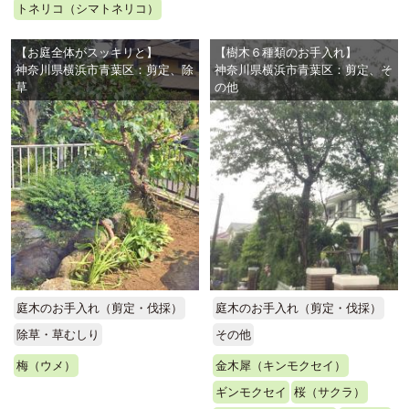
トネリコ（シマトネリコ）
【お庭全体がスッキリと】
【樹木６種類のお手入れ】
神奈川県横浜市青葉区：剪定、除
神奈川県横浜市青葉区：剪定、そ
草
の他
庭木のお手入れ（剪定・伐採）
庭木のお手入れ（剪定・伐採）
除草・草むしり
その他
梅（ウメ）
金木犀（キンモクセイ）
ギンモクセイ
桜（サクラ）