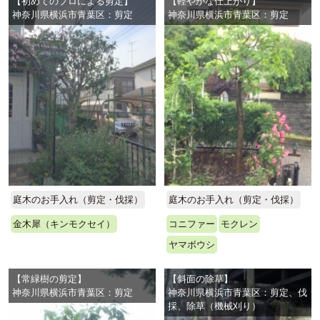
【初めてのプロによる剪定】
【軽やかな仕上がり】
神奈川県横浜市青葉区：剪定
神奈川県横浜市青葉区：剪定
庭木のお手入れ（剪定・伐採）
庭木のお手入れ（剪定・伐採）
金木犀（キンモクセイ）
コニファー
モクレン
ヤマボウシ
【常緑樹の剪定】
【斜面の除草】
神奈川県横浜市青葉区：剪定
神奈川県横浜市青葉区：剪定、伐
採、除草（機械刈り）