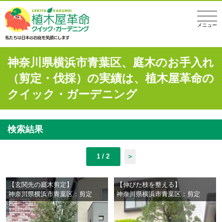
メニュー
神奈川県横浜市青葉区、庭木のお手入れ
（剪定・伐採）の実績は、植木屋革命の
クイック・ガーデニング
検索結果
1 / 2
＞
【玄関先の庭木剪定】
【伸びた枝を整える】
神奈川県横浜市青葉区：剪定
神奈川県横浜市青葉区：剪定