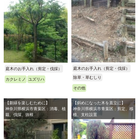
庭木のお手入れ（剪定・伐採）
庭木のお手入れ（剪定・伐採）
除草・草むしり
カクレミノ
ユズリハ
その他
【新緑を楽しむために】
【斜めになった木を直立に】
神奈川県横浜市青葉区：消毒、植
神奈川県横浜市青葉区：剪定、移
栽、伐採、抜根
植、支柱設置