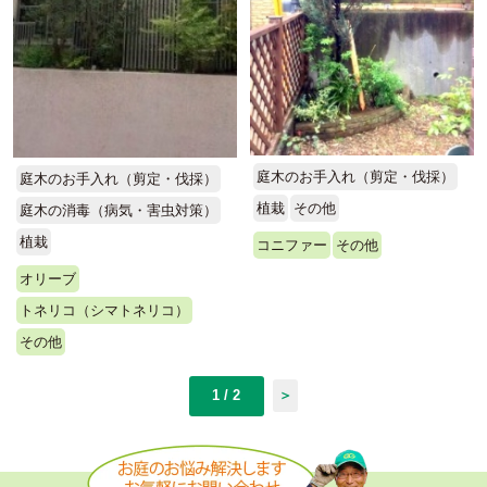
庭木のお手入れ（剪定・伐採）
庭木のお手入れ（剪定・伐採）
植栽
その他
庭木の消毒（病気・害虫対策）
植栽
コニファー
その他
オリーブ
トネリコ（シマトネリコ）
その他
1 / 2
＞