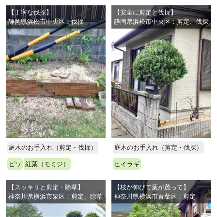
【丁寧な伐採】
【安全に剪定と伐採】
静岡県浜松市中央区：伐採
静岡県浜松市中央区：剪定、伐採
庭木のお手入れ（剪定・伐採）
庭木のお手入れ（剪定・伐採）
ビワ
紅葉（モミジ）
ヒイラギ
【スッキリと剪定・除草】
【枝が伸びて葉が茂って】
神奈川県横浜市泉区：剪定、除草
神奈川県横浜市青葉区：剪定