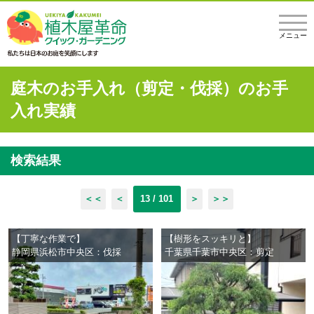
メニュー
庭木のお手入れ（剪定・伐採）のお手
入れ実績
検索結果
＜＜
＜
13 / 101
＞
＞＞
【丁寧な作業で】
【樹形をスッキリと】
静岡県浜松市中央区：伐採
千葉県千葉市中央区：剪定