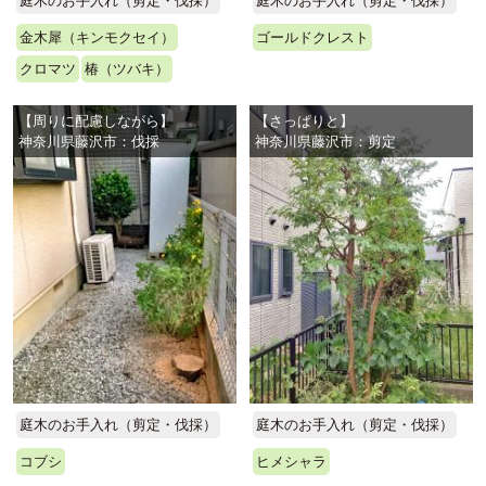
庭木のお手入れ（剪定・伐採）
庭木のお手入れ（剪定・伐採）
金木犀（キンモクセイ）
ゴールドクレスト
クロマツ
椿（ツバキ）
【周りに配慮しながら】
【さっぱりと】
神奈川県藤沢市：伐採
神奈川県藤沢市：剪定
庭木のお手入れ（剪定・伐採）
庭木のお手入れ（剪定・伐採）
コブシ
ヒメシャラ