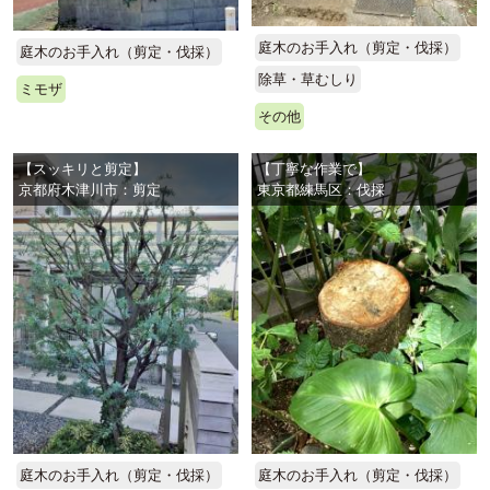
庭木のお手入れ（剪定・伐採）
庭木のお手入れ（剪定・伐採）
除草・草むしり
ミモザ
その他
【スッキリと剪定】
【丁寧な作業で】
京都府木津川市：剪定
東京都練馬区：伐採
庭木のお手入れ（剪定・伐採）
庭木のお手入れ（剪定・伐採）