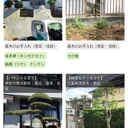
庭木のお手入れ（剪定・伐採）
庭木のお手入れ（剪定・伐採）
金木犀（キンモクセイ）
その他
柘植（ツゲ）
ナンテン
【バランスを見て】
【樹形をスッキリと】
神奈川県大和市：剪定、除草、生
千葉県茂原市：剪定
垣