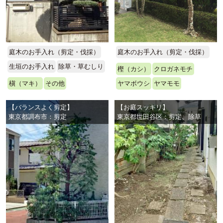
庭木のお手入れ（剪定・伐採）
庭木のお手入れ（剪定・伐採）
生垣のお手入れ
除草・草むしり
樫（カシ）
クロガネモチ
槇（マキ）
その他
ヤマボウシ
ヤマモモ
【バランスよく剪定】
【お庭スッキリ】
東京都調布市：剪定
東京都世田谷区：剪定、除草