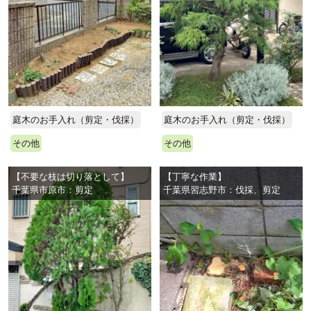
庭木のお手入れ（剪定・伐採）
庭木のお手入れ（剪定・伐採）
その他
その他
【不要な枝は切り落として】
【丁寧な作業】
千葉県市原市：剪定
千葉県習志野市：伐採、剪定