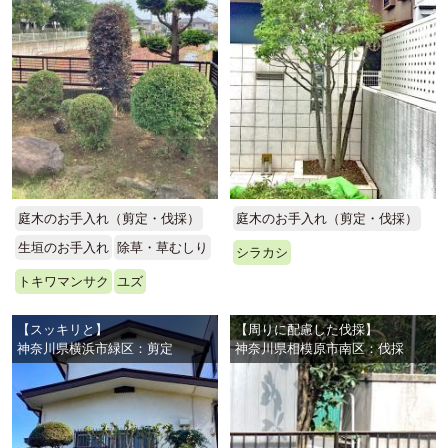
庭木のお手入れ（剪定・伐採）
庭木のお手入れ（剪定・伐採）
生垣のお手入れ
除草・草むしり
シラカシ
トキワマンサク
ユズ
【スッキリと】
【周りに配慮した伐採】
神奈川県横浜市緑区：剪定
神奈川県相模原市南区：伐採