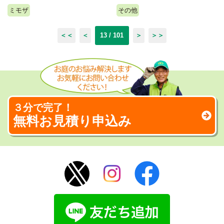
ミモザ
その他
＜＜
＜
13 / 101
＞
＞＞
３分で完了！
無料お見積り申込み