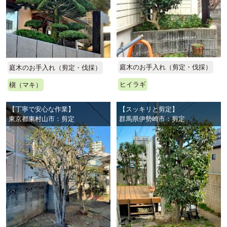
庭木のお手入れ（剪定・伐採）
庭木のお手入れ（剪定・伐採）
ヒイラギ
槇（マキ）
【丁寧で安心な作業】
【スッキリと剪定】
東京都東村山市：剪定
群馬県伊勢崎市：剪定