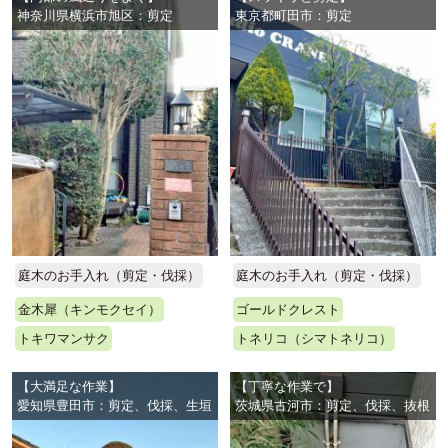
神奈川県横浜市旭区：剪定
東京都町田市：剪定
庭木のお手入れ（剪定・伐採）
庭木のお手入れ（剪定・伐採）
金木犀（キンモクセイ）
ゴールドクレスト
トキワマンサク
トネリコ（シマトネリコ）
【大満足な作業】
【丁寧な作業で】
愛知県豊田市：剪定、伐採、生垣
茨城県古河市：剪定、伐採、抜根