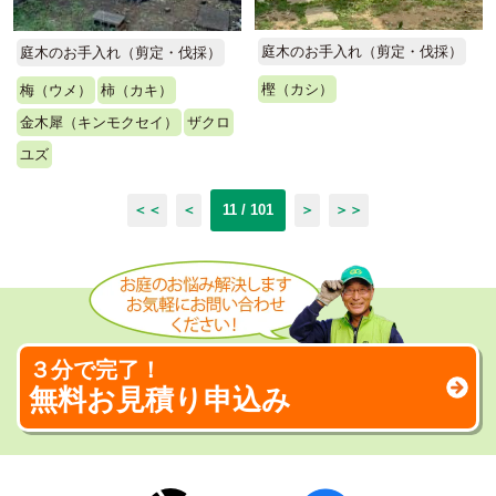
庭木のお手入れ（剪定・伐採）
庭木のお手入れ（剪定・伐採）
樫（カシ）
梅（ウメ）
柿（カキ）
金木犀（キンモクセイ）
ザクロ
ユズ
＜＜
＜
11 / 101
＞
＞＞
３分で完了！
無料お見積り申込み