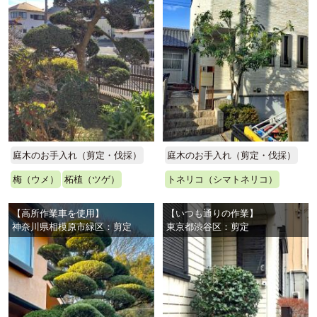
庭木のお手入れ（剪定・伐採）
庭木のお手入れ（剪定・伐採）
梅（ウメ）
柘植（ツゲ）
トネリコ（シマトネリコ）
【高所作業車を使用】
【いつも通りの作業】
神奈川県相模原市緑区：剪定
東京都渋谷区：剪定