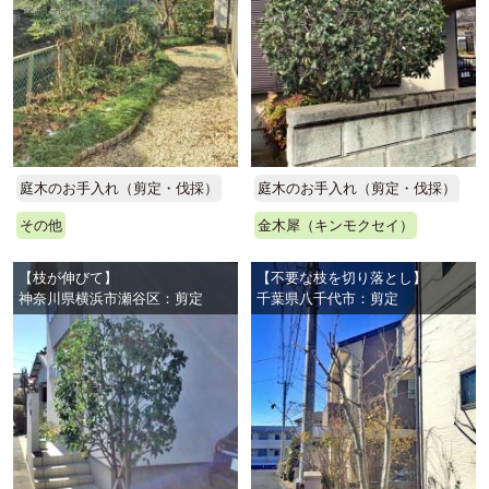
庭木のお手入れ（剪定・伐採）
庭木のお手入れ（剪定・伐採）
その他
金木犀（キンモクセイ）
【枝が伸びて】
【不要な枝を切り落とし】
神奈川県横浜市瀬谷区：剪定
千葉県八千代市：剪定