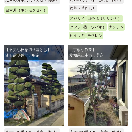
庭木のお手入れ（剪定・伐採）
除草・草むしり
金木犀（キンモクセイ）
アジサイ
山茶花（サザンカ）
ツツジ
椿（ツバキ）
ナンテン
ヒイラギ
モクレン
【不要な枝を切り落とし】
【丁寧な作業】
埼玉県鴻巣市：剪定
愛知県江南市：剪定