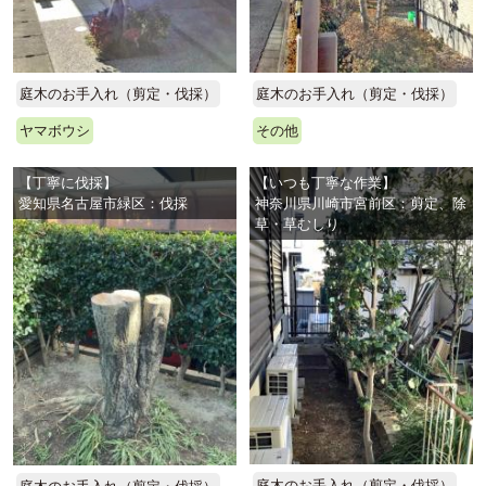
庭木のお手入れ（剪定・伐採）
庭木のお手入れ（剪定・伐採）
ヤマボウシ
その他
【丁寧に伐採】
【いつも丁寧な作業】
愛知県名古屋市緑区：伐採
神奈川県川崎市宮前区：剪定、除
草・草むしり
庭木のお手入れ（剪定・伐採）