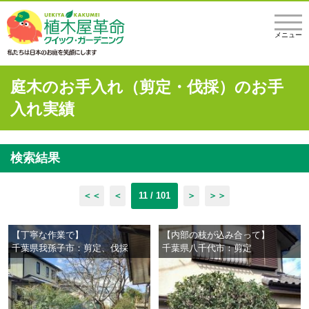
メニュー
庭木のお手入れ（剪定・伐採）のお手
入れ実績
検索結果
＜＜
＜
11 / 101
＞
＞＞
【丁寧な作業で】
【内部の枝が込み合って】
千葉県我孫子市：剪定、伐採
千葉県八千代市：剪定