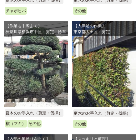
庭木のお手入れ（剪定・伐採）
庭木のお手入れ（剪定・伐採）
チャボヒバ
その他
【作業も手際よく】
【大満足の作業】
神奈川県横浜市中区：剪定、除草
東京都大田区：剪定
庭木のお手入れ（剪定・伐採）
庭木のお手入れ（剪定・伐採）
槇（マキ）
その他
その他
【内部の風通りをよく】
【スッキリと剪定】