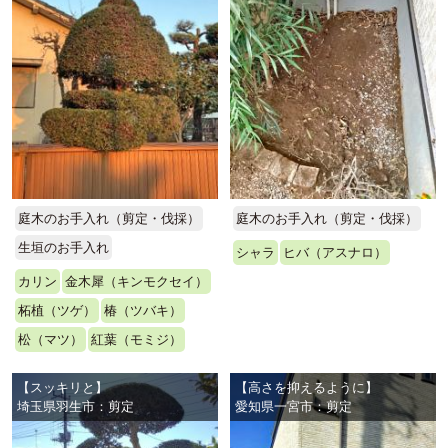
庭木のお手入れ（剪定・伐採）
庭木のお手入れ（剪定・伐採）
生垣のお手入れ
シャラ
ヒバ（アスナロ）
カリン
金木犀（キンモクセイ）
柘植（ツゲ）
椿（ツバキ）
松（マツ）
紅葉（モミジ）
【スッキリと】
【高さを抑えるように】
埼玉県羽生市：剪定
愛知県一宮市：剪定