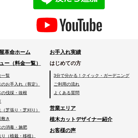
屋革命ホーム
お手入れ実績
ュー（料金一覧）
はじめての方
金一覧
3分で分かる！クイック・ガーデニング
木のお手入れ（剪定）
ご利用の流れ
木の伐採・抜根
よくある質問
草
営業エリア
生（芝張り・芝刈り）
利敷き
植木カットデザイナー紹介
木の消毒・施肥
お客様の声
造り（植栽・移植）