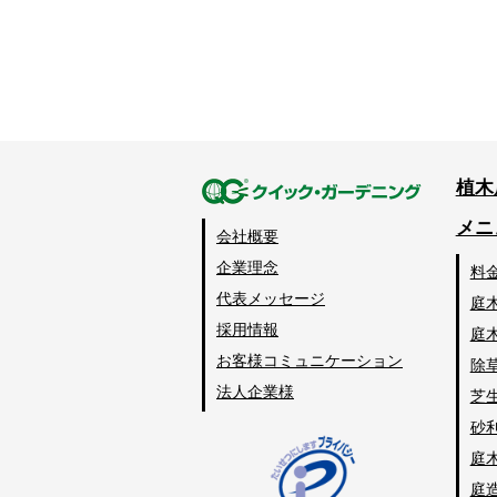
植木
メニ
会社概要
企業理念
料
代表メッセージ
庭
採用情報
庭
お客様コミュニケーション
除
法人企業様
芝
砂
庭
庭