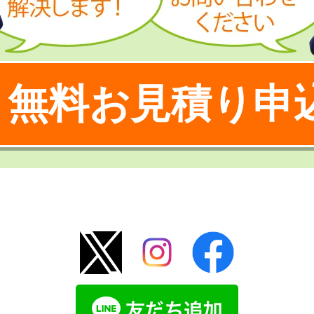
無料お見積り申
！