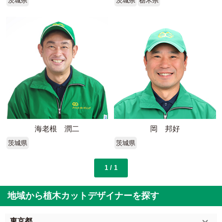
茨城県
茨城県
栃木県
海老根 潤二
岡 邦好
茨城県
茨城県
1 / 1
地域から植木カットデザイナーを探す
東京都