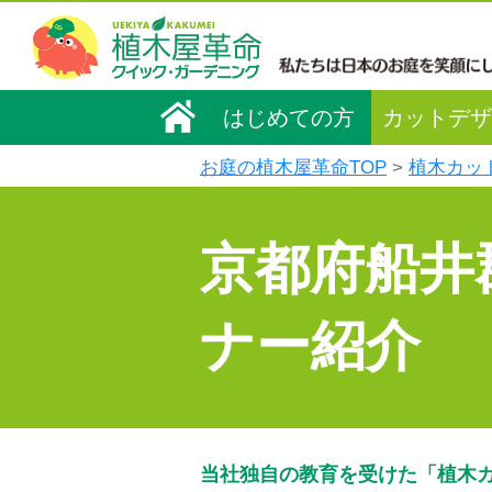
はじめての方
カットデザ
お庭の植木屋革命TOP
植木カッ
京都府船井
ナー紹介
当社独自の教育を受けた「植木