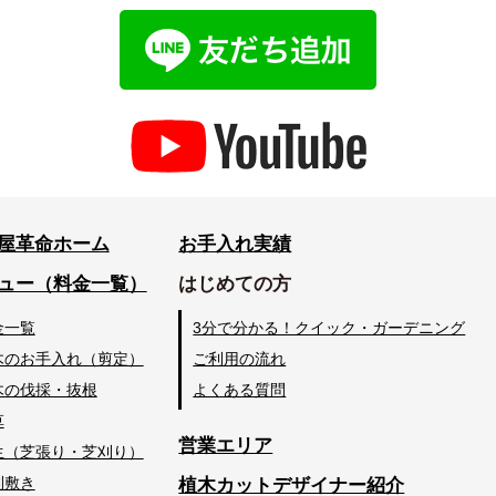
屋革命ホーム
お手入れ実績
ュー（料金一覧）
はじめての方
金一覧
3分で分かる！クイック・ガーデニング
木のお手入れ（剪定）
ご利用の流れ
木の伐採・抜根
よくある質問
草
営業エリア
生（芝張り・芝刈り）
利敷き
植木カットデザイナー紹介