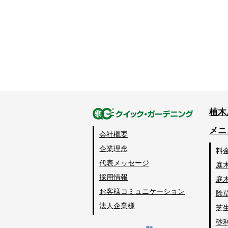
植木
メニ
会社概要
企業理念
料
代表メッセージ
庭
採用情報
庭
お客様コミュニケーション
除
法人企業様
芝
砂