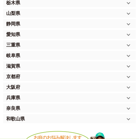
栃木県
山梨県
静岡県
愛知県
三重県
岐阜県
滋賀県
京都府
大阪府
兵庫県
奈良県
和歌山県