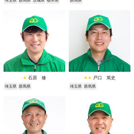
埼玉県
群馬県
茨城県
栃木県
群馬県
★
石原 修
★★
戸口 篤史
埼玉県
群馬県
埼玉県
群馬県