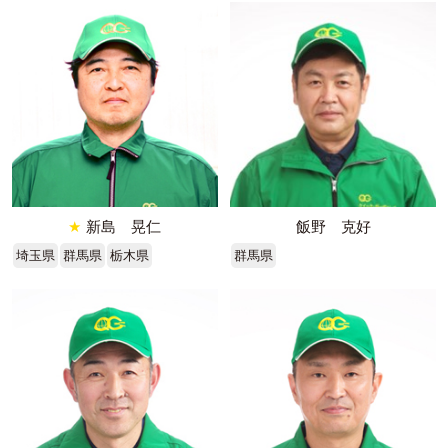
★
新島 晃仁
飯野 克好
埼玉県
群馬県
栃木県
群馬県