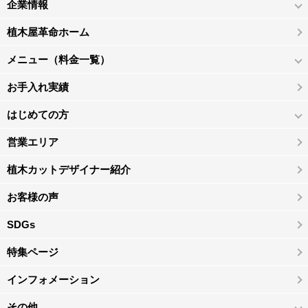
企業情報
植木屋革命ホーム
メニュー（料金一覧）
お手入れ実績
はじめての方
営業エリア
植木カットデザイナー紹介
お客様の声
SDGs
特集ページ
インフォメーション
その他